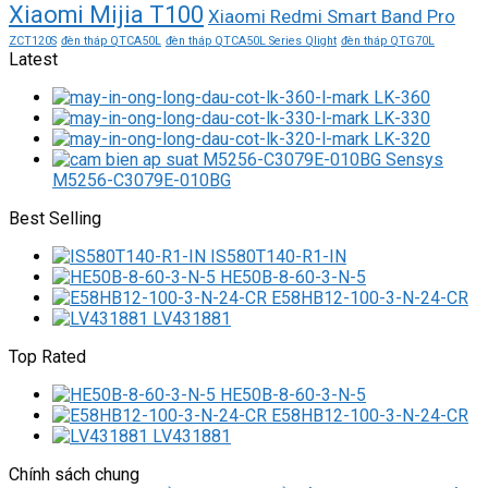
Xiaomi Mijia T100
Xiaomi Redmi Smart Band Pro
ZCT120S
đèn tháp QTCA50L
đèn tháp QTCA50L Series Qlight
đèn tháp QTG70L
Latest
LK-360
LK-330
LK-320
M5256-C3079E-010BG
Best Selling
IS580T140-R1-IN
HE50B-8-60-3-N-5
E58HB12-100-3-N-24-CR
LV431881
Top Rated
HE50B-8-60-3-N-5
E58HB12-100-3-N-24-CR
LV431881
Chính sách chung