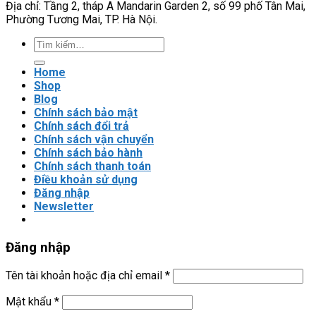
Địa chỉ: Tầng 2, tháp A Mandarin Garden 2, số 99 phố Tân Mai,
năng?
Phường Tương Mai, TP. Hà Nội.
Tìm
kiếm:
Home
Shop
Blog
Chính sách bảo mật
Chính sách đổi trả
Chính sách vận chuyển
Chính sách bảo hành
Chính sách thanh toán
Điều khoản sử dụng
Đăng nhập
Newsletter
Đăng nhập
Tên tài khoản hoặc địa chỉ email
*
Mật khẩu
*