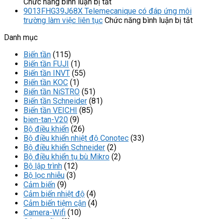
ở
dụng
quan
Teleme
Chức năng bình luận bị tắt
Biến
của
trọng
chịu
9013FHG39J68X Telemecanique có đáp ứng môi
tần
công
của
ở
tải
trường làm việc liên tục
Chức năng bình luận bị tắt
GS270-
tắc
biến
9013F
điện
Danh mục
T3-
áp
tần
Teleme
áp
075K
suất
AC600F-
có
cực
Biến tần
(115)
VEICHI
9013FHG34J5
T4-
đáp
cao
Biến tần FUJI
(1)
có
Telemecanique
015G/018P
ứng
Biến tần INVT
(55)
tiết
Veichi
môi
Biến tần KOC
(1)
kiệm
trường
Biến tần NiSTRO
(51)
điện
làm
Biến tần Schneider
(81)
năng?
việc
Biến tần VEICHI
(85)
liên
bien-tan-V20
(9)
tục
Bộ điều khiển
(26)
Bộ điều khiển nhiệt độ Conotec
(33)
Bộ điều khiển Schneider
(2)
Bộ điều khiển tụ bù Mikro
(2)
Bộ lập trình
(12)
Bộ lọc nhiễu
(3)
Cảm biến
(9)
Cảm biến nhiệt độ
(4)
Cảm biến tiệm cận
(4)
Camera-Wifi
(10)