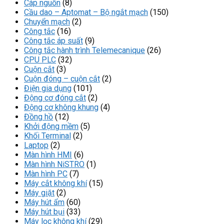
Cáp nguồn
(8)
Cầu dao – Aptomat – Bộ ngắt mạch
(150)
Chuyển mạch
(2)
Công tắc
(16)
Công tắc áp suất
(9)
Công tắc hành trình Telemecanique
(26)
CPU PLC
(32)
Cuộn cắt
(3)
Cuộn đóng – cuộn cắt
(2)
Điện gia dụng
(101)
Động cơ đóng cắt
(2)
Động cơ không khung
(4)
Đồng hồ
(12)
Khởi động mềm
(5)
Khối Terminal
(2)
Laptop
(2)
Màn hình HMI
(6)
Màn hình NiSTRO
(1)
Màn hình PC
(7)
Máy cắt không khí
(15)
Máy giặt
(2)
Máy hút ẩm
(60)
Máy hút bụi
(33)
Máy lọc không khí
(29)