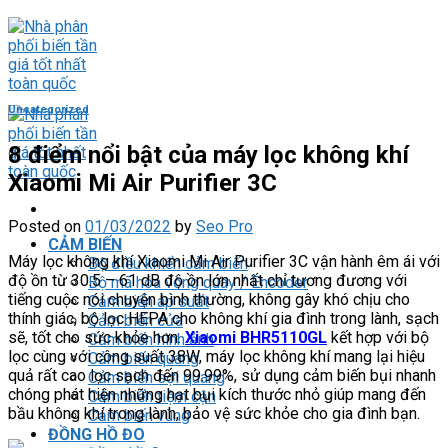
Skip
to
content
Uncategorized
8 điểm nổi bật của máy lọc không khí
Xiaomi Mi Air Purifier 3C
Posted on
01/03/2022
by
Seo Pro
CẢM BIẾN
Máy lọc không khí Xiaomi Mi Air Purifier 3C vận hành êm ái với
Bộ điều khiển cảm biến
độ ồn từ 30.5 – 61 dB độ ồn lớn nhất chỉ tương đương với
Bộ mã hóa vòng quay / Encoder
tiếng cuộc nói chuyện bình thường, không gây khó chịu cho
Cảm biến áp suất
thính giác, bộ lọc HEPA cho không khí gia đình trong lành, sạch
Cảm biến cửa
sẽ, tốt cho sức khỏe hơn.
Xiaomi BHR5110GL
kết hợp với bộ
Cảm biến hình ảnh
lọc cùng với công suất 38W, máy lọc không khí mang lại hiệu
Cảm biến quang
quả rất cao lọc sạch đến 99.99%, sử dụng cảm biến bụi nhanh
Cảm biến sợi quang
chóng phát hiện những hạt bụi kích thước nhỏ giúp mang đến
Cảm biến tiệm cận
bầu không khí trong lành, bảo vệ sức khỏe cho gia đình bạn.
Cảm biến vùng
ĐỒNG HỒ ĐO