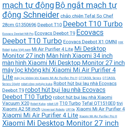
mạch tự động
Bộ ngắt mạch tự
động Schneider
chảo chiên Tefal So Chef
Deebot T10 Turbo
28cm G1350696
Deebot T10
Ecovacs
Ecovacs Deebot T9
Ecovacs Deebot N8 Pro
Deebot T10 Turbo
Ecovacs Deebot X1 OMNI
HIK
Mi Desktop
Mi Air Purifier 4 Lite
Robot
kuka Việt nam
Monitor 27 inch
Màn hình Xiaomi 34 inch
màn hình Xiaomi Mi Desktop Monitor 27 inch
máy lọc không khí Xiaomi Mi Air Purifier 4
Lite
máy lọc không khí Xiaomi Mi Air Purifier Pro H
QTCA50L Series
QTCA50L
Robot hút bụi lau nhà Ecovacs
Series Qlight
robot công nghiệp kuka
robot hút bụi lau nhà Ecovacs
Deebot T9
Deebot T10 Turbo
robot hút bụi lau nhà Xiaomi
Vacuum X20
T10 Turbo
Tefal QT1510E0
tivi
Robot Kuka
robot UR
Xiaomi A2 58 inch
Xiaomi Mi Air Purifier 4
Universal Robots
UR10e
Xiaomi Mi Air Purifier 4 Lite
Xiaomi Mi Air Purifier Pro H
Xiaomi Mi Desktop Monitor 27 inch