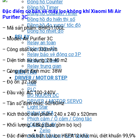
Đồng hồ Counter
Đồng hồ Timer
Đặc điểm cơ bản về máy lọc không khí Xiaomi Mi Air
Đồng hồ Counter/Timer
Purifier 3C
Đồng hồ đo hiển thị số
Đồng hồ đo xung/ tốc độ
– Mã sản phẩm: BHR5110GL
Đồng hồ nhiệt độ
RELAY
– Model: Air Purifier 3C
Relay an toàn
Relay bán dẫn
– Công suất lọc: 332m³/h
Relay bảo vệ động cơ 3P
– Diện tích sử dụng: 28-40 m2
Relay thời gian
Relay trung gian
– Công suất định mức: 38W
BIẾN TẦN
DRIVER / MOTOR STEP
– Độ ồn: 32.1dB
HMI
PLC
– Đầu vào: AC 100-240V
BỘ NGUỒN DC
DRIVER / MOTOR SERVO
– Tần số định mức: 50/60Hz
Light Star
Robot KUKA
– Kích thước sản phẩm: 240 x 240 x 520mm
Phích cắm / Ổ cắm / Công tắc
LOGIC RELAY
– Khối lượng: 4.8kg (bao gồm bộ lọc)
Zelio
– Đặc điểm nổi bật: Lõi lọc HEPA12 khử mùi, diệt khuẩn 99,9%
CHUYỂN MẠCH / NÚT NHẤN