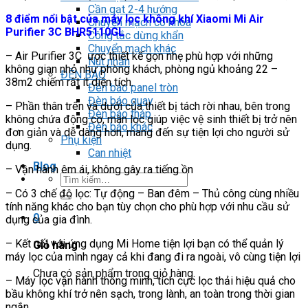
Cần gạt 2-4 hướng
8 điểm nổi bật của máy lọc không khí Xiaomi Mi Air
Chuyển mạch có khóa
Purifier 3C BHR5110GL
Công tắc dừng khẩn
Chuyển mạch khác
– Air Purifier 3C ược thiết kế gọn nhẹ phù hợp với những
Nút nhấn
không gian nhỏ như phòng khách, phòng ngủ khoảng 22 –
ĐÈN BÁO
38m2 chiếm rất ít diện tích.
Đèn báo panel tròn
Đèn báo quay
– Phần thân trên và dưới của thiết bị tách rời nhau, bên trong
Đèn báo tháp
không chứa động cơ, màn lọc giúp việc vệ sinh thiết bị trở nên
Đèn báo khác
đơn giản và dễ dàng hơn, mang đến sự tiện lợi cho người sử
Phụ kiện
dụng.
Can nhiệt
Blog
– Vận hành êm ái, không gây ra tiếng ồn
Tìm
kiếm:
– Có 3 chế độ lọc: Tự động – Ban đêm – Thủ công cùng nhiều
tính năng khác cho bạn tùy chọn cho phù hợp với nhu cầu sử
0
dụng của gia đình.
– Kết nối với ứng dụng Mi Home tiện lợi bạn có thể quản lý
Giỏ hàng
máy lọc của mình ngay cả khi đang đi ra ngoài, vô cùng tiện lợi
Chưa có sản phẩm trong giỏ hàng.
– Máy lọc vận hành thông minh, tích cực lọc thải hiệu quả cho
bầu không khí trở nên sạch, trong lành, an toàn trong thời gian
ngắn.