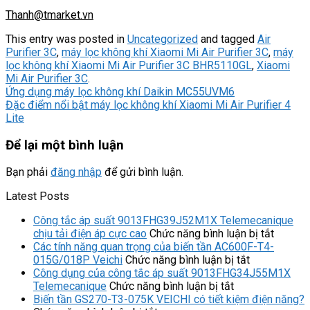
Thanh@tmarket.vn
This entry was posted in
Uncategorized
and tagged
Air
Purifier 3C
,
máy lọc không khí Xiaomi Mi Air Purifier 3C
,
máy
lọc không khí Xiaomi Mi Air Purifier 3C BHR5110GL
,
Xiaomi
Mi Air Purifier 3C
.
Ứng dụng máy lọc không khí Daikin MC55UVM6
Đặc điểm nổi bật máy lọc không khí Xiaomi Mi Air Purifier 4
Lite
Để lại một bình luận
Bạn phải
đăng nhập
để gửi bình luận.
Latest Posts
Công tắc áp suất 9013FHG39J52M1X Telemecanique
ở
chịu tải điện áp cực cao
Chức năng bình luận bị tắt
Công
Các tính năng quan trọng của biến tần AC600F-T4-
ở
tắc
015G/018P Veichi
Chức năng bình luận bị tắt
Các
áp
Công dụng của công tắc áp suất 9013FHG34J55M1X
ở
tính
suất
Telemecanique
Chức năng bình luận bị tắt
Công
năng
9013F
Biến tần GS270-T3-075K VEICHI có tiết kiệm điện năng?