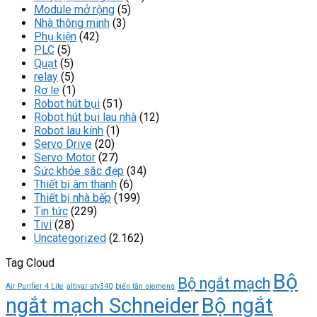
Module mở rộng
(5)
Nhà thông minh
(3)
Phụ kiện
(42)
PLC
(5)
Quạt
(5)
relay
(5)
Rơ le
(1)
Robot hút bụi
(51)
Robot hút bụi lau nhà
(12)
Robot lau kính
(1)
Servo Drive
(20)
Servo Motor
(27)
Sức khỏe sắc đẹp
(34)
Thiết bị âm thanh
(6)
Thiết bị nhà bếp
(199)
Tin tức
(229)
Tivi
(28)
Uncategorized
(2.162)
Tag Cloud
Bộ
Bộ ngắt mạch
Air Purifier 4 Lite
altivar atv340
biến tần siemens
ngắt mạch Schneider
Bộ ngắt