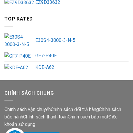
EZ9D33632
TOP RATED
E30S4-3000-3-N-5
GF7-P40E
KDE-A62
CHÍNH SÁCH CHUNG
Chính sách vận chuyển
Chính sách đổi trả hàng
Chính sách
bảo hành
Chính sách thanh toán
Chính sách bảo mật
Điều
khoản sử dụng