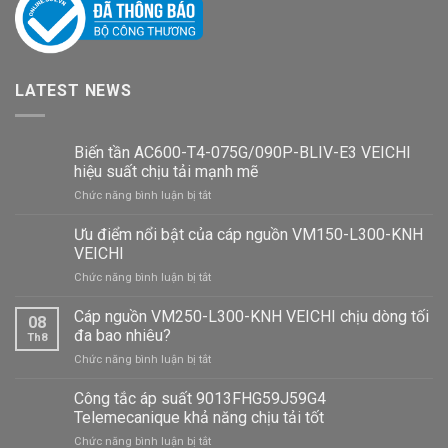
LATEST NEWS
Biến tần AC600-T4-075G/090P-BLIV-E3 VEICHI
hiệu suất chịu tải mạnh mẽ
ở
Chức năng bình luận bị tắt
Biến
tần
Ưu điểm nổi bật của cáp nguồn VM150-L300-KNH
AC600-
VEICHI
T4-
ở
Chức năng bình luận bị tắt
075G/090P-
Ưu
BLIV-
điểm
Cáp nguồn VM250-L300-KNH VEICHI chịu dòng tối
E3
08
nổi
VEICHI
đa bao nhiêu?
Th8
bật
hiệu
ở
Chức năng bình luận bị tắt
của
suất
Cáp
cáp
chịu
nguồn
Công tắc áp suất 9013FHG59J59G4
nguồn
tải
VM250-
VM150-
Telemecanique khả năng chịu tải tốt
mạnh
L300-
L300-
mẽ
ở
Chức năng bình luận bị tắt
KNH
KNH