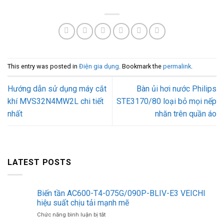
This entry was posted in
Điện gia dụng
. Bookmark the
permalink
.
Hướng dẫn sử dụng máy cắt
Bàn ủi hơi nước Philips
khí MVS32N4MW2L chi tiết
STE3170/80 loại bỏ mọi nếp
nhất
nhăn trên quần áo
LATEST POSTS
Biến tần AC600-T4-075G/090P-BLIV-E3 VEICHI
hiệu suất chịu tải mạnh mẽ
ở
Chức năng bình luận bị tắt
Biến