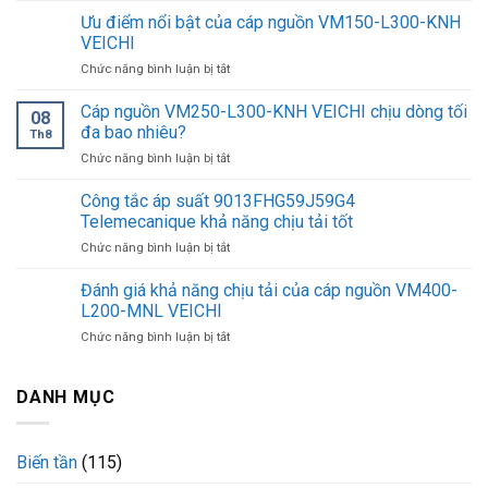
tần
Ưu điểm nổi bật của cáp nguồn VM150-L300-KNH
AC600-
VEICHI
T4-
ở
Chức năng bình luận bị tắt
075G/090P-
Ưu
BLIV-
điểm
Cáp nguồn VM250-L300-KNH VEICHI chịu dòng tối
E3
08
nổi
VEICHI
đa bao nhiêu?
Th8
bật
hiệu
ở
Chức năng bình luận bị tắt
của
suất
Cáp
cáp
chịu
nguồn
Công tắc áp suất 9013FHG59J59G4
nguồn
tải
VM250-
VM150-
Telemecanique khả năng chịu tải tốt
mạnh
L300-
L300-
mẽ
ở
Chức năng bình luận bị tắt
KNH
KNH
Công
VEICHI
VEICHI
tắc
Đánh giá khả năng chịu tải của cáp nguồn VM400-
chịu
áp
dòng
L200-MNL VEICHI
suất
tối
ở
Chức năng bình luận bị tắt
9013FHG59J59G4
đa
Đánh
Telemecanique
bao
giá
khả
nhiêu?
khả
DANH MỤC
năng
năng
chịu
chịu
tải
tải
tốt
Biến tần
(115)
của
cáp