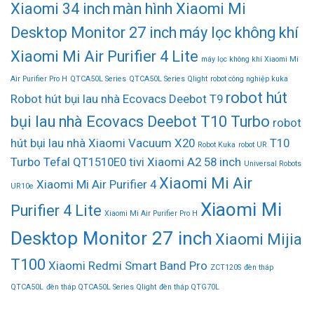
Xiaomi 34 inch
màn hình Xiaomi Mi
Desktop Monitor 27 inch
máy lọc không khí
Xiaomi Mi Air Purifier 4 Lite
máy lọc không khí Xiaomi Mi
Air Purifier Pro H
QTCA50L Series
QTCA50L Series Qlight
robot công nghiệp kuka
robot hút
Robot hút bụi lau nhà Ecovacs Deebot T9
bụi lau nhà Ecovacs Deebot T10 Turbo
robot
hút bụi lau nhà Xiaomi Vacuum X20
T10
Robot Kuka
robot UR
Turbo
Tefal QT1510E0
tivi Xiaomi A2 58 inch
Universal Robots
Xiaomi Mi Air
Xiaomi Mi Air Purifier 4
UR10e
Xiaomi Mi
Purifier 4 Lite
Xiaomi Mi Air Purifier Pro H
Desktop Monitor 27 inch
Xiaomi Mijia
T100
Xiaomi Redmi Smart Band Pro
ZCT120S
đèn tháp
QTCA50L
đèn tháp QTCA50L Series Qlight
đèn tháp QTG70L