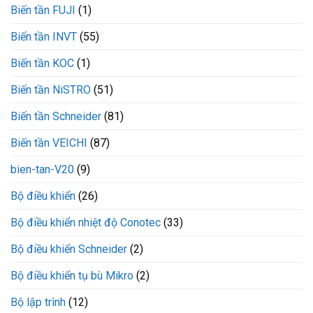
Biến tần FUJI
(1)
nguồn
VM400-
L200-
Biến tần INVT
(55)
MNL
VEICHI
Biến tần KOC
(1)
Biến tần NiSTRO
(51)
Biến tần Schneider
(81)
Biến tần VEICHI
(87)
bien-tan-V20
(9)
Bộ điều khiển
(26)
Bộ điều khiển nhiệt độ Conotec
(33)
Bộ điều khiển Schneider
(2)
Bộ điều khiển tụ bù Mikro
(2)
Bộ lập trình
(12)