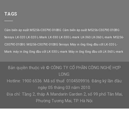
Công
VEICHI
VEICHI
tắc
chịu
áp
TAGS
dòng
suất
tối
9013FHG59J59G4
đa
Telemecanique
bao
Cảm biến áp suất M5256-C3079E-010BG
Cảm biến áp suất M5256-C3079E-010BG
khả
nhiêu?
năng
Sensys
LK-320
LK-320 L-Mark
LK-330
LK-330 L-mark
LK-360
LK-360 L-mark
M5256-
chịu
C3079E-010BG
M5256-C3079E-010BG Sensys
Máy in ống lồng đầu cốt LK-320 L-
tải
tốt
Mark
máy in ống lồng đầu cốt LK-330 L-mark
Máy in ống lồng đầu cốt LK-360 L-mark
Bản quyền thuộc về © CÔNG TY CỔ PHẦN CÔNG NGHỆ HỢP
LONG.
Hotline: 1900 6536. Mã số thuế: 0104509916. Đăng ký lần đầu:
ngày 05 tháng 03 năm 2010.
Địa chỉ: Tầng 2, tháp A Mandarin Garden 2, số 99 phố Tân Mai,
Phường Tương Mai, TP. Hà Nội.