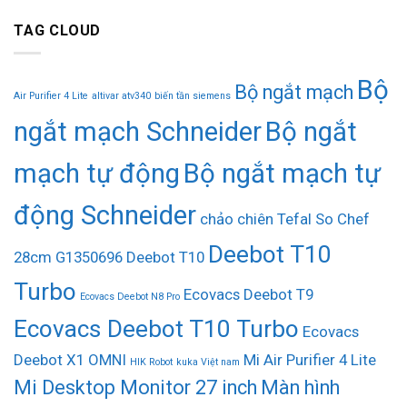
TAG CLOUD
Bộ
Bộ ngắt mạch
Air Purifier 4 Lite
altivar atv340
biến tần siemens
ngắt mạch Schneider
Bộ ngắt
mạch tự động
Bộ ngắt mạch tự
động Schneider
chảo chiên Tefal So Chef
Deebot T10
28cm G1350696
Deebot T10
Turbo
Ecovacs Deebot T9
Ecovacs Deebot N8 Pro
Ecovacs Deebot T10 Turbo
Ecovacs
Deebot X1 OMNI
Mi Air Purifier 4 Lite
HIK Robot
kuka Việt nam
Mi Desktop Monitor 27 inch
Màn hình