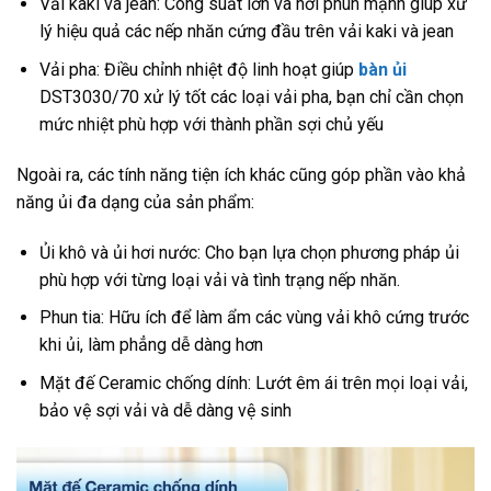
Vải kaki và jean: Công suất lớn và hơi phun mạnh giúp xử
lý hiệu quả các nếp nhăn cứng đầu trên vải kaki và jean
Vải pha: Điều chỉnh nhiệt độ linh hoạt giúp
bàn ủi
DST3030/70 xử lý tốt các loại vải pha, bạn chỉ cần chọn
mức nhiệt phù hợp với thành phần sợi chủ yếu
Ngoài ra, các tính năng tiện ích khác cũng góp phần vào khả
năng ủi đa dạng của sản phẩm:
Ủi khô và ủi hơi nước: Cho bạn lựa chọn phương pháp ủi
phù hợp với từng loại vải và tình trạng nếp nhăn.
Phun tia: Hữu ích để làm ẩm các vùng vải khô cứng trước
khi ủi, làm phẳng dễ dàng hơn
Mặt đế Ceramic chống dính: Lướt êm ái trên mọi loại vải,
bảo vệ sợi vải và dễ dàng vệ sinh