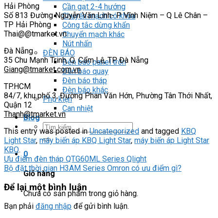
Hải Phòng
Cần gạt 2-4 hướng
Số 813 Đường Nguyễn Văn Linh- P Vĩnh Niệm – Q Lê Chân –
Chuyển mạch có khóa
TP Hải Phòng
Công tắc dừng khẩn
Thai@@tmarket.vn
Chuyển mạch khác
Nút nhấn
Đà Nẵng
ĐÈN BÁO
35 Chu Mạnh Trinh, Q. Cẩm Lệ, TP. Đà Nẵng
Đèn báo panel tròn
Giang@tmarket.com.vn
Đèn báo quay
Đèn báo tháp
TP.HCM
Đèn báo khác
84/7, khu phố 3, Đường Phan Văn Hớn, Phường Tân Thới Nhất,
Phụ kiện
Quận 12
Can nhiệt
Thanh@tmarket.vn
Blog
Tìm
This entry was posted in
Uncategorized
and tagged
KBQ
kiếm:
Light Star
,
máy biến áp KBQ Light Star
,
máy biến áp Light Star
KBQ
.
0
Ưu điểm đèn tháp QTG60ML Series Qlight
Bộ đặt thời gian H3AM Series Omron có ưu điểm gì?
Giỏ hàng
Để lại một bình luận
Chưa có sản phẩm trong giỏ hàng.
Bạn phải
đăng nhập
để gửi bình luận.