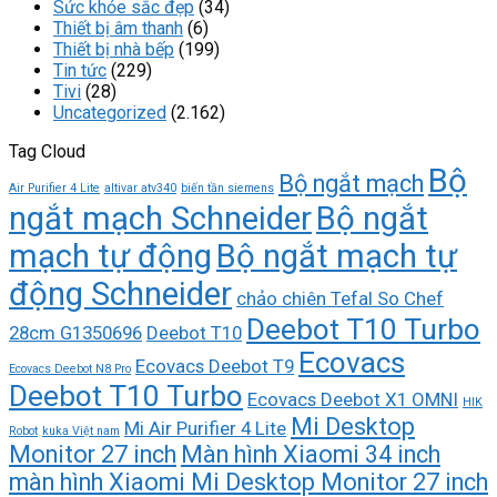
Sức khỏe sắc đẹp
(34)
Thiết bị âm thanh
(6)
Thiết bị nhà bếp
(199)
Tin tức
(229)
Tivi
(28)
Uncategorized
(2.162)
Tag Cloud
Bộ
Bộ ngắt mạch
Air Purifier 4 Lite
altivar atv340
biến tần siemens
ngắt mạch Schneider
Bộ ngắt
mạch tự động
Bộ ngắt mạch tự
động Schneider
chảo chiên Tefal So Chef
Deebot T10 Turbo
28cm G1350696
Deebot T10
Ecovacs
Ecovacs Deebot T9
Ecovacs Deebot N8 Pro
Deebot T10 Turbo
Ecovacs Deebot X1 OMNI
HIK
Mi Desktop
Mi Air Purifier 4 Lite
Robot
kuka Việt nam
Monitor 27 inch
Màn hình Xiaomi 34 inch
màn hình Xiaomi Mi Desktop Monitor 27 inch