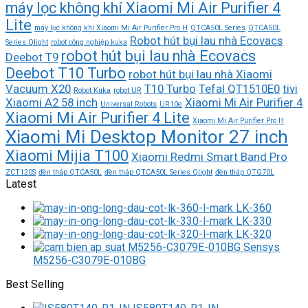
máy lọc không khí Xiaomi Mi Air Purifier 4
Lite
máy lọc không khí Xiaomi Mi Air Purifier Pro H
QTCA50L Series
QTCA50L
Robot hút bụi lau nhà Ecovacs
Series Qlight
robot công nghiệp kuka
robot hút bụi lau nhà Ecovacs
Deebot T9
Deebot T10 Turbo
robot hút bụi lau nhà Xiaomi
Vacuum X20
T10 Turbo
Tefal QT1510E0
tivi
Robot Kuka
robot UR
Xiaomi A2 58 inch
Xiaomi Mi Air Purifier 4
Universal Robots
UR10e
Xiaomi Mi Air Purifier 4 Lite
Xiaomi Mi Air Purifier Pro H
Xiaomi Mi Desktop Monitor 27 inch
Xiaomi Mijia T100
Xiaomi Redmi Smart Band Pro
ZCT120S
đèn tháp QTCA50L
đèn tháp QTCA50L Series Qlight
đèn tháp QTG70L
Latest
LK-360
LK-330
LK-320
M5256-C3079E-010BG
Best Selling