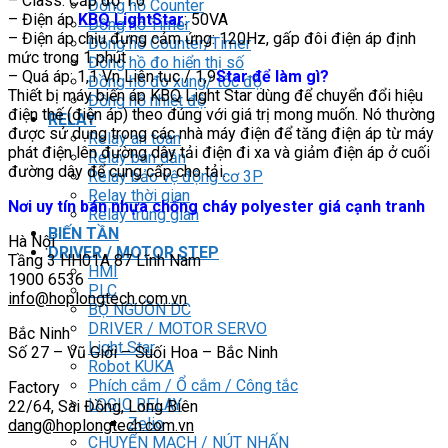
– Class: Cấp độ 1.0
Đồng hồ Counter
– Điện áp
KBQ LightStar
: 50VA
Đồng hồ Timer
– Điện áp chịu đựng cảm ứng: 120Hz, gấp đôi điện áp định
Đồng hồ Counter/Timer
mức trong 1 phút
Đồng hồ đo hiển thị số
– Quá áp: 1,1 Vn Liên tục / 1,9
Star để làm gì?
Đồng hồ đo xung/ tốc độ
Thiết bị máy biến áp KBQ Light Star dùng để chuyển đổi hiệu
Đồng hồ nhiệt độ
điện thế (điện áp) theo đúng với giá trị mong muốn. Nó thường
RELAY
được sử dụng trong các nhà máy điện để tăng điện áp từ máy
Relay an toàn
phát điện lên đường dây tải điện đi xa và giảm điện áp ở cuối
Relay bán dẫn
đường dây để cung cấp cho tải.
Relay bảo vệ động cơ 3P
Relay thời gian
Nơi uy tín bán nhựa chống cháy polyester giá cạnh tranh
Relay trung gian
BIẾN TẦN
Hà Nội
DRIVER / MOTOR STEP
Tầng 3 HH01A 87 Lĩnh Nam
HMI
1900 6536
PLC
info@hoplongtech.com.vn
BỘ NGUỒN DC
DRIVER / MOTOR SERVO
Bắc Ninh
Light Star
Số 27 – Vũ Giới – Suối Hoa – Bắc Ninh
Robot KUKA
Phích cắm / Ổ cắm / Công tắc
Factory
LOGIC RELAY
22/64, Sài Đồng, Long Biên
Zelio
dang@hoplongtech.com.vn
CHUYỂN MẠCH / NÚT NHẤN