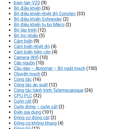
bien-tan-V20
(9)
dụng
Bộ điều khiển
(26)
Bộ điều khiển nhiệt độ Conotec
(33)
Bộ điều khiển Schneider
(2)
Bộ điều khiển tụ bù Mikro
(2)
Bộ lập trình
(12)
Bộ lọc nhiễu
(3)
Cảm biến
(9)
Cảm biến nhiệt độ
(4)
Cảm biến tiệm cận
(4)
Camera-Wifi
(10)
Cáp nguồn
(10)
Cầu dao – Aptomat – Bộ ngắt mạch
(150)
Chuyển mạch
(2)
Công tắc
(16)
Công tắc áp suất
(12)
Công tắc hành trình Telemecanique
(26)
CPU PLC
(32)
Cuộn cắt
(3)
Cuộn đóng – cuộn cắt
(2)
Điện gia dụng
(101)
Động cơ đóng cắt
(2)
Động cơ không khung
(4)
Đồng hồ
(12)