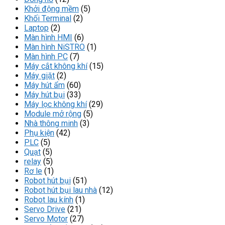
Khởi động mềm
(5)
Khối Terminal
(2)
Laptop
(2)
Màn hình HMI
(6)
Màn hình NiSTRO
(1)
Màn hình PC
(7)
Máy cắt không khí
(15)
Máy giặt
(2)
Máy hút ẩm
(60)
Máy hút bụi
(33)
Máy lọc không khí
(29)
Module mở rộng
(5)
Nhà thông minh
(3)
Phụ kiện
(42)
PLC
(5)
Quạt
(5)
relay
(5)
Rơ le
(1)
Robot hút bụi
(51)
Robot hút bụi lau nhà
(12)
Robot lau kính
(1)
Servo Drive
(21)
Servo Motor
(27)