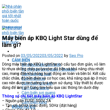
Skip
to
content
Uncategorized
Máy biến áp KBQ Light Star dùng để
làm gì?
Posted on
03/05/2022
03/05/2022
by
Seo Pro
CẢM BIẾN
Dòng máy biến áp KBQ LightStar có cấu tạo đơn giản, vỏ làm
Bộ điều khiển cảm biến
từ nhựa chống cháy polyester độ bền và khả năng chịu nhiệt
Bộ mã hóa vòng quay / Encoder
cao, mang đến khả năng hoạt động an toàn và bền bỉ. Kết cấu
Cảm biến áp suất
chắc chắn, độ bền điện và cơ học cao, khả năng quá áp ở mức
Cảm biến cửa
cao nên được tin tưởng lựa chọn sử dụng. Vậy thiết bị được
Cảm biến hình ảnh
dùng để làm gì? Cùng tìm hiểu qua các thông tin dưới đây.
Cảm biến quang
Cảm biến sợi quang
Thông số chi tiết máy biến áp KBQ LightStar
Cảm biến tiệm cận
– Nguồn cấp FUSE: 500V, 2A
Cảm biến vùng
– Tần số: 60Hz (mặc định), 50Hz (đặt hàng)
ĐỒNG HỒ ĐO