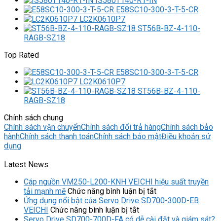
IS580T140-R1-IN
E58SC10-300-3-T-5-CR
LC2K0610P7
ST56B-BZ-4-110-
RAGB-SZ18
Top Rated
E58SC10-300-3-T-5-CR
LC2K0610P7
ST56B-BZ-4-110-
RAGB-SZ18
Chính sách chung
Chính sách vận chuyển
Chính sách đổi trả hàng
Chính sách bảo
hành
Chính sách thanh toán
Chính sách bảo mật
Điều khoản sử
dụng
Latest News
Cáp nguồn VM250-L200-KNH VEICHI hiệu suất truyền
ở
tải mạnh mẽ
Chức năng bình luận bị tắt
Cáp
Ứng dụng nổi bật của Servo Drive SD700-300D-EB
ở
nguồn
VEICHI
Chức năng bình luận bị tắt
Ứng
VM250-
Servo Drive SD700-700D-FA có dễ cài đặt và giám sát?