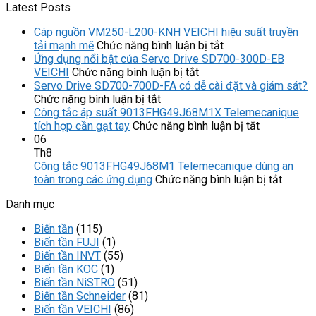
Latest Posts
Cáp nguồn VM250-L200-KNH VEICHI hiệu suất truyền
ở
tải mạnh mẽ
Chức năng bình luận bị tắt
Cáp
Ứng dụng nổi bật của Servo Drive SD700-300D-EB
ở
nguồn
VEICHI
Chức năng bình luận bị tắt
Ứng
VM250-
Servo Drive SD700-700D-FA có dễ cài đặt và giám sát?
ở
dụng
L200-
Chức năng bình luận bị tắt
Servo
nổi
KNH
Công tắc áp suất 9013FHG49J68M1X Telemecanique
Drive
bật
VEICHI
ở
tích hợp cần gạt tay
Chức năng bình luận bị tắt
SD700-
của
hiệu
Công
06
700D-
Servo
suất
tắc
Th8
FA
Drive
truyền
áp
Công tắc 9013FHG49J68M1 Telemecanique dùng an
có
SD700-
tải
suất
ở
toàn trong các ứng dụng
Chức năng bình luận bị tắt
dễ
300D-
mạnh
9013FHG4
Công
Danh mục
cài
EB
mẽ
Telemecan
tắc
đặt
VEICHI
tích
9013F
Biến tần
(115)
và
hợp
Teleme
Biến tần FUJI
(1)
giám
cần
dùng
Biến tần INVT
(55)
sát?
gạt
an
Biến tần KOC
(1)
tay
toàn
Biến tần NiSTRO
(51)
trong
Biến tần Schneider
(81)
các
Biến tần VEICHI
(86)
ứng