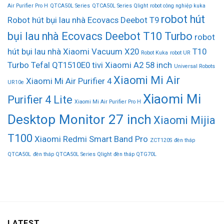
Air Purifier Pro H
QTCA50L Series
QTCA50L Series Qlight
robot công nghiệp kuka
robot hút
Robot hút bụi lau nhà Ecovacs Deebot T9
bụi lau nhà Ecovacs Deebot T10 Turbo
robot
hút bụi lau nhà Xiaomi Vacuum X20
T10
Robot Kuka
robot UR
Turbo
Tefal QT1510E0
tivi Xiaomi A2 58 inch
Universal Robots
Xiaomi Mi Air
Xiaomi Mi Air Purifier 4
UR10e
Xiaomi Mi
Purifier 4 Lite
Xiaomi Mi Air Purifier Pro H
Desktop Monitor 27 inch
Xiaomi Mijia
T100
Xiaomi Redmi Smart Band Pro
ZCT120S
đèn tháp
QTCA50L
đèn tháp QTCA50L Series Qlight
đèn tháp QTG70L
LATEST