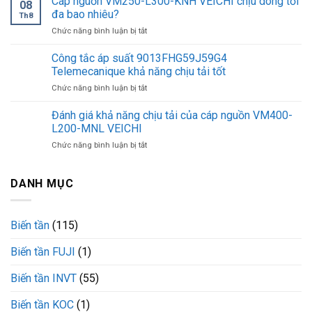
Cáp nguồn VM250-L300-KNH VEICHI chịu dòng tối
08
nổi
VEICHI
đa bao nhiêu?
Th8
bật
hiệu
ở
Chức năng bình luận bị tắt
của
suất
Cáp
cáp
chịu
nguồn
Công tắc áp suất 9013FHG59J59G4
nguồn
tải
VM250-
VM150-
Telemecanique khả năng chịu tải tốt
mạnh
L300-
L300-
mẽ
ở
Chức năng bình luận bị tắt
KNH
KNH
Công
VEICHI
VEICHI
tắc
Đánh giá khả năng chịu tải của cáp nguồn VM400-
chịu
áp
dòng
L200-MNL VEICHI
suất
tối
ở
Chức năng bình luận bị tắt
9013FHG59J59G4
đa
Đánh
Telemecanique
bao
giá
khả
nhiêu?
khả
DANH MỤC
năng
năng
chịu
chịu
tải
tải
tốt
Biến tần
(115)
của
cáp
Biến tần FUJI
(1)
nguồn
VM400-
L200-
Biến tần INVT
(55)
MNL
VEICHI
Biến tần KOC
(1)