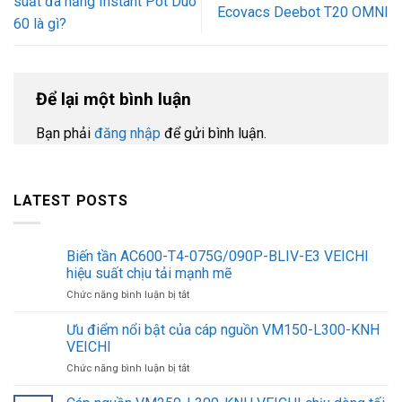
suất đa năng Instant Pot Duo
Ecovacs Deebot T20 OMNI
60 là gì?
Để lại một bình luận
Bạn phải
đăng nhập
để gửi bình luận.
LATEST POSTS
Biến tần AC600-T4-075G/090P-BLIV-E3 VEICHI
hiệu suất chịu tải mạnh mẽ
ở
Chức năng bình luận bị tắt
Biến
tần
Ưu điểm nổi bật của cáp nguồn VM150-L300-KNH
AC600-
VEICHI
T4-
ở
Chức năng bình luận bị tắt
075G/090P-
Ưu
BLIV-
điểm
E3