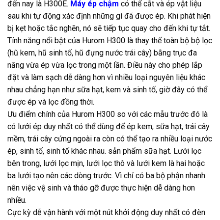
đến nay là H300E.
Máy ép chậm
có thể cắt và ép vật liệu
sau khi tự động xác định những gì đã được ép. Khi phát hiện
bị kẹt hoặc tắc nghẽn, nó sẽ tiếp tục quay cho đến khi tự tắt.
Tính năng nổi bật của Hurom H300 là thay thế toàn bộ bộ lọc
(hũ kem, hũ sinh tố, hũ đựng nước trái cây) bằng trục đa
năng vừa ép vừa lọc trong một lần. Điều này cho phép lắp
đặt và làm sạch dễ dàng hơn vì nhiều loại nguyên liệu khác
nhau chẳng hạn như sữa hạt, kem và sinh tố, giờ đây có thể
được ép và lọc đồng thời.
Ưu điểm chính của Hurom H300 so với các mẫu trước đó là
có lưới ép duy nhất có thể dùng để ép kem, sữa hạt, trái cây
mềm, trái cây cứng ngoài ra còn có thể tạo ra nhiều loại nước
ép, sinh tố, sinh tố khác nhau. sản phẩm sữa hạt. Lưới lọc
bên trong, lưới lọc mịn, lưới lọc thô và lưới kem là hai hoặc
ba lưới tạo nên các dòng trước. Vì chỉ có ba bộ phận nhanh
nên việc vệ sinh và tháo gỡ được thực hiện dễ dàng hơn
nhiều.
Cực kỳ dễ vận hành với một nút khởi động duy nhất có đèn