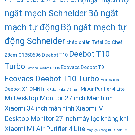
Bộ ngắt mạch
Air Purifier 4 Lite
altivar atv340
biến tần siemens
ngắt mạch Schneider
Bộ ngắt
mạch tự động
Bộ ngắt mạch tự
động Schneider
chảo chiên Tefal So Chef
Deebot T10
28cm G1350696
Deebot T10
Turbo
Ecovacs Deebot T9
Ecovacs Deebot N8 Pro
Ecovacs Deebot T10 Turbo
Ecovacs
Deebot X1 OMNI
Mi Air Purifier 4 Lite
HIK Robot
kuka Việt nam
Mi Desktop Monitor 27 inch
Màn hình
Xiaomi 34 inch
màn hình Xiaomi Mi
Desktop Monitor 27 inch
máy lọc không khí
Xiaomi Mi Air Purifier 4 Lite
máy lọc không khí Xiaomi Mi