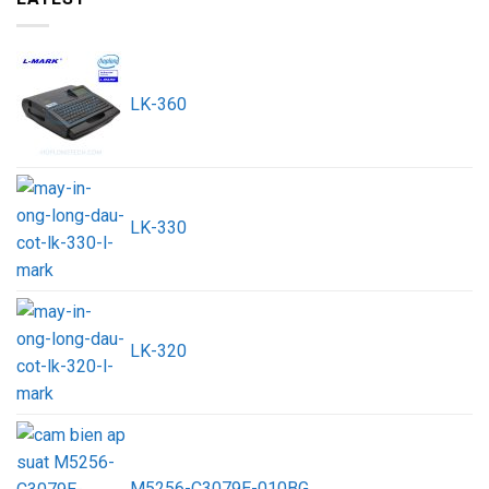
LK-360
LK-330
LK-320
M5256-C3079E-010BG