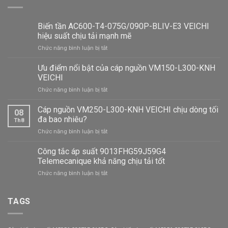
Biến tần AC600-T4-075G/090P-BLIV-E3 VEICHI
hiệu suất chịu tải mạnh mẽ
ở
Chức năng bình luận bị tắt
Biến
tần
Ưu điểm nổi bật của cáp nguồn VM150-L300-KNH
AC600-
VEICHI
T4-
ở
Chức năng bình luận bị tắt
075G/090P-
Ưu
BLIV-
điểm
Cáp nguồn VM250-L300-KNH VEICHI chịu dòng tối
E3
08
nổi
VEICHI
đa bao nhiêu?
Th8
bật
hiệu
ở
Chức năng bình luận bị tắt
của
suất
Cáp
cáp
chịu
nguồn
Công tắc áp suất 9013FHG59J59G4
nguồn
tải
VM250-
VM150-
Telemecanique khả năng chịu tải tốt
mạnh
L300-
L300-
mẽ
ở
Chức năng bình luận bị tắt
KNH
KNH
Công
VEICHI
VEICHI
tắc
chịu
áp
TAGS
dòng
suất
tối
9013FHG59J59G4
đa
Telemecanique
bao