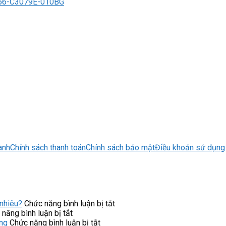
6-C3079E-010BG
ành
Chính sách thanh toán
Chính sách bảo mật
Điều khoản sử dụng
ở
nhiêu?
Chức năng bình luận bị tắt
ở
Máy
năng bình luận bị tắt
Ứng
ở
lọc
ng
Chức năng bình luận bị tắt