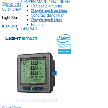
CHUYỂN MẠCH / NÚT NHẤN
Cần gạt 2-4 hướng
Quick View
Chuyển mạch có khóa
Công tắc dừng khẩn
Light Star
Chuyển mạch khác
Nút nhấn
KDX-201
ĐÈN BÁO
Đèn báo panel tròn
Đèn báo quay
Đèn báo tháp
Đèn báo khác
Phụ kiện
Can nhiệt
Blog
Tìm
kiếm:
0
Giỏ hàng
Chưa có sản phẩm trong giỏ hàng.
Quick View