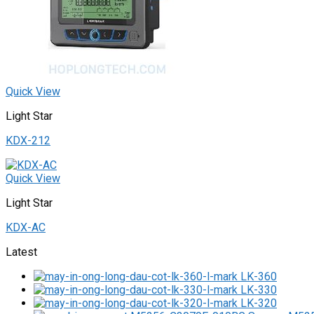
Quick View
Light Star
KDX-212
Quick View
Light Star
KDX-AC
Latest
LK-360
LK-330
LK-320