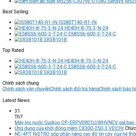
M525
Best Selling
IS580T140-R1-IN
HE40H-8-75-3-N-24
E58SS6-600-3-T-24-C
SR3B101B
Top Rated
HE40H-8-75-3-N-24
E58SS6-600-3-T-24-C
SR3B101B
Chính sách chung
Chính sách vận chuyển
Chính sách đổi trả hàng
Chính sách bảo h
Latest News
31
Th7
Máy lọc nước Cuckoo CP-ERPV0901U/WHVNCV giá bao 
Ứng dụng của khởi động mềm CX300-250-3 VEICHI
Chức 
NC-4PT NiSTRO góp phần nâng cao độ tin cậy của hệ thố