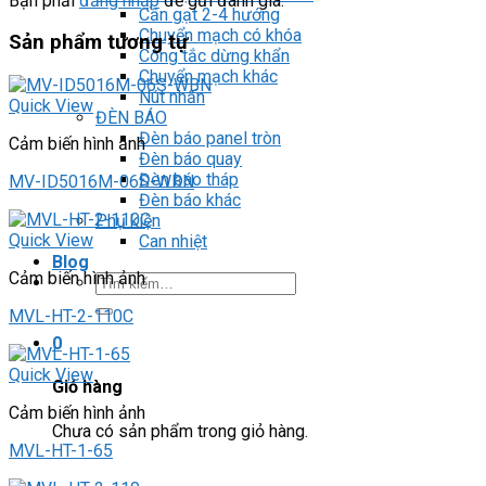
Bạn phải
đăng nhập
để gửi đánh giá.
Cần gạt 2-4 hướng
Chuyển mạch có khóa
Sản phẩm tương tự
Công tắc dừng khẩn
Chuyển mạch khác
Nút nhấn
Quick View
ĐÈN BÁO
Đèn báo panel tròn
Cảm biến hình ảnh
Đèn báo quay
Đèn báo tháp
MV-ID5016M-06S-WBN
Đèn báo khác
Phụ kiện
Quick View
Can nhiệt
Blog
Cảm biến hình ảnh
Tìm
kiếm:
MVL-HT-2-110C
0
Quick View
Giỏ hàng
Cảm biến hình ảnh
Chưa có sản phẩm trong giỏ hàng.
MVL-HT-1-65