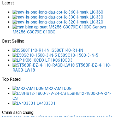
Latest
LK-360
LK-330
LK-320
M5256-C3079E-010BG
Best Selling
IS580T140-R1-IN
E58SC10-1500-3-N-5
LP1K0610CD3
ST56BF-BZ-4-110-
RAGB-LW18
Top Rated
MRX-AM1D0G
E58HB12-1800-3-V-24-
CS
LV433331
Chính sách chung