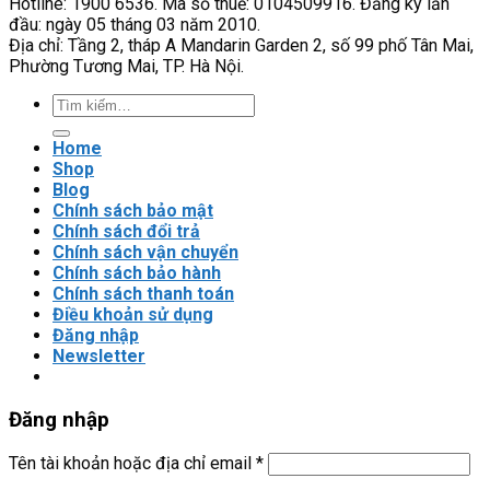
Hotline: 1900 6536. Mã số thuế: 0104509916. Đăng ký lần
C100
có
đầu: ngày 05 tháng 03 năm 2010.
dễ
Địa chỉ: Tầng 2, tháp A Mandarin Garden 2, số 99 phố Tân Mai,
lắp
Phường Tương Mai, TP. Hà Nội.
đặt
và
Tìm
cài
kiếm:
đặt?
Home
Shop
Blog
Chính sách bảo mật
Chính sách đổi trả
Chính sách vận chuyển
Chính sách bảo hành
Chính sách thanh toán
Điều khoản sử dụng
Đăng nhập
Newsletter
Đăng nhập
Tên tài khoản hoặc địa chỉ email
*