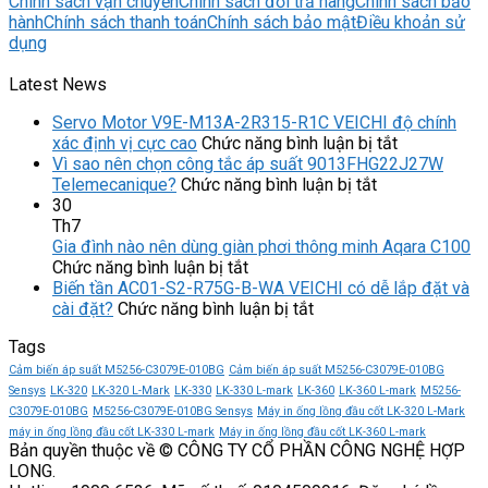
Chính sách vận chuyển
Chính sách đổi trả hàng
Chính sách bảo
hành
Chính sách thanh toán
Chính sách bảo mật
Điều khoản sử
dụng
Latest News
Servo Motor V9E-M13A-2R315-R1C VEICHI độ chính
ở
xác định vị cực cao
Chức năng bình luận bị tắt
Servo
Vì sao nên chọn công tắc áp suất 9013FHG22J27W
ở
Motor
Telemecanique?
Chức năng bình luận bị tắt
Vì
V9E-
30
sao
M13A-
Th7
nên
2R315-
Gia đình nào nên dùng giàn phơi thông minh Aqara C100
ở
chọn
R1C
Chức năng bình luận bị tắt
Gia
công
VEICHI
Biến tần AC01-S2-R75G-B-WA VEICHI có dễ lắp đặt và
đình
ở
tắc
độ
cài đặt?
Chức năng bình luận bị tắt
nào
Biến
áp
chính
Tags
nên
tần
suất
xác
dùng
AC01-
9013FHG22J
định
Cảm biến áp suất M5256-C3079E-010BG
Cảm biến áp suất M5256-C3079E-010BG
giàn
S2-
Telemecaniqu
vị
Sensys
LK-320
LK-320 L-Mark
LK-330
LK-330 L-mark
LK-360
LK-360 L-mark
M5256-
phơi
R75G-
cực
C3079E-010BG
M5256-C3079E-010BG Sensys
Máy in ống lồng đầu cốt LK-320 L-Mark
thông
B-
cao
máy in ống lồng đầu cốt LK-330 L-mark
Máy in ống lồng đầu cốt LK-360 L-mark
Bản quyền thuộc về © CÔNG TY CỔ PHẦN CÔNG NGHỆ HỢP
minh
WA
LONG.
Aqara
VEICHI