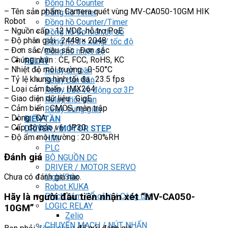
Đồng hồ Counter
– Tên sản phẩm: Camera quét vùng MV-CA050-10GM HIK
Đồng hồ Timer
Robot
Đồng hồ Counter/Timer
– Nguồn cấp : 12 VDC, hỗ trợ PoE
Đồng hồ đo hiển thị số
– Độ phân giải : 2448 × 2048
Đồng hồ đo xung/ tốc độ
– Đơn sắc/màu sắc : Đơn sắc
Đồng hồ nhiệt độ
– Chứng nhận : CE, FCC, RoHS, KC
RELAY
– Nhiệt độ môi trường : 0-50°C
Relay an toàn
– Tỷ lệ khung hình tối đa : 23.5 fps
Relay bán dẫn
– Loại cảm biến : IMX264
Relay bảo vệ động cơ 3P
– Giao diện dữ liệu : GigE
Relay thời gian
– Cảm biến : CMOS, màn trập
Relay trung gian
– Dòng : CA
BIẾN TẦN
– Cấp độ bảo vệ : IP30
DRIVER / MOTOR STEP
– Độ ẩm môi trường : 20-80%RH
HMI
PLC
Đánh giá
BỘ NGUỒN DC
DRIVER / MOTOR SERVO
Light Star
Chưa có đánh giá nào.
Robot KUKA
Phích cắm / Ổ cắm / Công tắc
Hãy là người đầu tiên nhận xét “MV-CA050-
LOGIC RELAY
10GM”
Zelio
CHUYỂN MẠCH / NÚT NHẤN