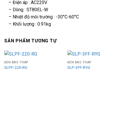
– Điện áp : AC220V
– Dòng : ST80EL-W
– Nhiệt độ môi trường : -30°C-60°C
– Khối lượng : 0.91kg
SẢN PHẨM TƯƠNG TỰ
ĐÈN BÁO THÁP
ĐÈN BÁO THÁP
SLPF-220-RG
SLP-3FF-RYG