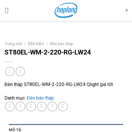
Skip
to
0
content
Trang chủ
/
ĐÈN BÁO
/
Đèn báo tháp
ST80EL-WM-2-220-RG-LW24
Đèn tháp ST80EL-WM-2-220-RG-LW24 Qlight giá tốt
Danh mục:
Đèn báo tháp
MÔ TẢ