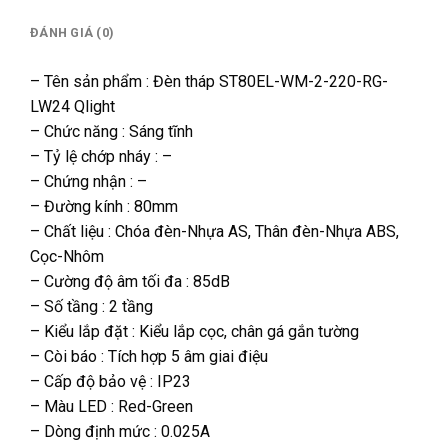
ĐÁNH GIÁ (0)
– Tên sản phẩm : Đèn tháp ST80EL-WM-2-220-RG-
LW24 Qlight
– Chức năng : Sáng tĩnh
– Tỷ lệ chớp nháy : –
– Chứng nhận : –
– Đường kính : 80mm
– Chất liệu : Chóa đèn-Nhựa AS, Thân đèn-Nhựa ABS,
Cọc-Nhôm
– Cường độ âm tối đa : 85dB
– Số tầng : 2 tầng
– Kiểu lắp đặt : Kiểu lắp cọc, chân gá gắn tường
– Còi báo : Tích hợp 5 âm giai điệu
– Cấp độ bảo vệ : IP23
– Màu LED : Red-Green
– Dòng định mức : 0.025A