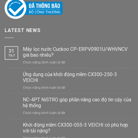
LATEST NEWS
Máy lọc nước Cuckoo CP-ERPV0901U/WHVNCV
31
giá bao nhiêu?
Th7
ở
Chức năng bình luận bị tắt
Máy
lọc
Ứng dụng của khởi động mềm CX300-250-3
nước
VEICHI
Cuckoo
ở
Chức năng bình luận bị tắt
CP-
Ứng
ERPV0901U/WHVNCV
dụng
NC-4PT NiSTRO góp phần nâng cao độ tin cậy của
giá
của
bao
hệ thống
khởi
nhiêu?
ở
Chức năng bình luận bị tắt
động
NC-
mềm
4PT
Khởi động mềm CX300-055-3 VEICHI có phù hợp
CX300-
NiSTRO
250-
với tải nặng?
góp
3
ở