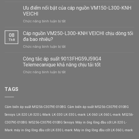
Biến
tần
Ưu điểm nổi bật của cáp nguồn VM150-L300-KNH
AC600-
VEICHI
T4-
ở
Chức năng bình luận bị tắt
075G/090P-
Ưu
BLIV-
điểm
Cáp nguồn VM250-L300-KNH VEICHI chịu dòng tối
E3
08
nổi
VEICHI
đa bao nhiêu?
Th8
bật
hiệu
ở
Chức năng bình luận bị tắt
của
suất
Cáp
cáp
chịu
nguồn
Công tắc áp suất 9013FHG59J59G4
nguồn
tải
VM250-
VM150-
Telemecanique khả năng chịu tải tốt
mạnh
L300-
L300-
mẽ
ở
Chức năng bình luận bị tắt
KNH
KNH
Công
VEICHI
VEICHI
tắc
chịu
áp
TAGS
dòng
suất
tối
9013FHG59J59G4
đa
Telemecanique
bao
Cảm biến áp suất M5256-C3079E-010BG
Cảm biến áp suất M5256-C3079E-010BG
khả
nhiêu?
năng
Sensys
LK-320
LK-320 L-Mark
LK-330
LK-330 L-mark
LK-360
LK-360 L-mark
M5256-
chịu
C3079E-010BG
M5256-C3079E-010BG Sensys
Máy in ống lồng đầu cốt LK-320 L-
tải
tốt
Mark
máy in ống lồng đầu cốt LK-330 L-mark
Máy in ống lồng đầu cốt LK-360 L-mark