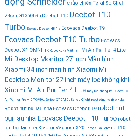
động Schneider
chảo chiên Tefal So Chef
Deebot T10
28cm G1350696
Deebot T10
Turbo
Ecovacs Deebot T9
Ecovacs Deebot N8 Pro
Ecovacs Deebot T10 Turbo
Ecovacs
Deebot X1 OMNI
Mi Air Purifier 4 Lite
HIK Robot
kuka Việt nam
Mi Desktop Monitor 27 inch
Màn hình
Xiaomi 34 inch
màn hình Xiaomi Mi
Desktop Monitor 27 inch
máy lọc không khí
Xiaomi Mi Air Purifier 4 Lite
máy lọc không khí Xiaomi Mi
Air Purifier Pro H
QTCA50L Series
QTCA50L Series Qlight
robot công nghiệp kuka
robot hút
Robot hút bụi lau nhà Ecovacs Deebot T9
bụi lau nhà Ecovacs Deebot T10 Turbo
robot
hút bụi lau nhà Xiaomi Vacuum X20
T10
Robot Kuka
robot UR
Turbo
Tefal QT1510E0
tivi Xiaomi A2 58 inch