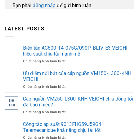
Bạn phải
đăng nhập
để gửi bình luận.
LATEST POSTS
Biến tần AC600-T4-075G/090P-BLIV-E3 VEICHI
hiệu suất chịu tải mạnh mẽ
ở
Chức năng bình luận bị tắt
Biến
tần
Ưu điểm nổi bật của cáp nguồn VM150-L300-KNH
AC600-
VEICHI
T4-
ở
Chức năng bình luận bị tắt
075G/090P-
Ưu
BLIV-
điểm
Cáp nguồn VM250-L300-KNH VEICHI chịu dòng tối
E3
08
nổi
VEICHI
đa bao nhiêu?
Th8
bật
hiệu
ở
Chức năng bình luận bị tắt
của
suất
Cáp
cáp
chịu
nguồn
Công tắc áp suất 9013FHG59J59G4
nguồn
tải
VM250-
VM150-
Telemecanique khả năng chịu tải tốt
mạnh
L300-
L300-
mẽ
ở
Chức năng bình luận bị tắt
KNH