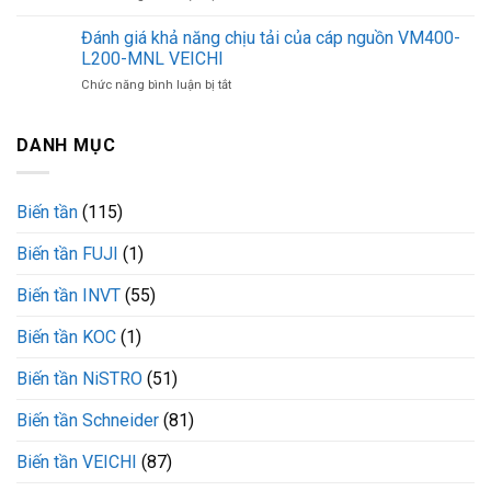
KNH
Công
VEICHI
VEICHI
tắc
Đánh giá khả năng chịu tải của cáp nguồn VM400-
chịu
áp
dòng
L200-MNL VEICHI
suất
tối
ở
Chức năng bình luận bị tắt
9013FHG59J59G4
đa
Đánh
Telemecanique
bao
giá
khả
nhiêu?
khả
DANH MỤC
năng
năng
chịu
chịu
tải
tải
tốt
Biến tần
(115)
của
cáp
Biến tần FUJI
(1)
nguồn
VM400-
L200-
Biến tần INVT
(55)
MNL
VEICHI
Biến tần KOC
(1)
Biến tần NiSTRO
(51)
Biến tần Schneider
(81)
Biến tần VEICHI
(87)