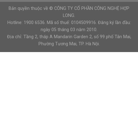
Bản quyền thuộc về © CÔNG TY CỔ PHẦN CÔNG NGHỆ HỢP
LONG.
Hotline: 1900 6536. Mã số thuế: 0104509916. Đăng ký lần đầu:
ngày 05 tháng 03 năm 2010.
Địa chỉ: Tầng 2, tháp A Mandarin Garden 2, số 99 phố Tân Mai,
Phường Tương Mai, TP. Hà Nội.