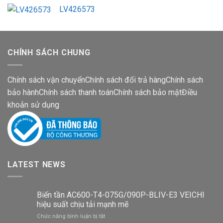
LV426573
CHÍNH SÁCH CHUNG
Chính sách vận chuyển
Chính sách đổi trả hàng
Chính sách
bảo hành
Chính sách thanh toán
Chính sách bảo mật
Điều
khoản sử dụng
LATEST NEWS
Biến tần AC600-T4-075G/090P-BLIV-E3 VEICHI
hiệu suất chịu tải mạnh mẽ
ở
Chức năng bình luận bị tắt