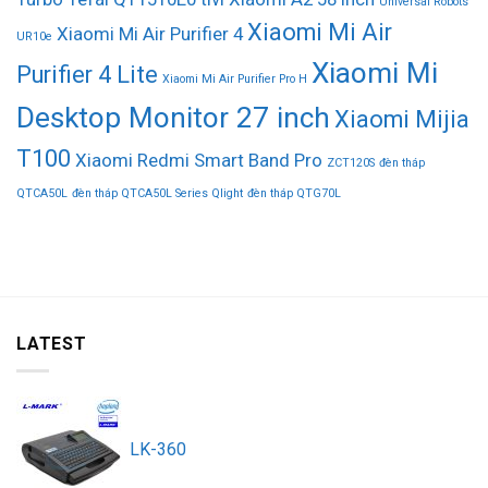
Universal Robots
Xiaomi Mi Air
Xiaomi Mi Air Purifier 4
UR10e
Xiaomi Mi
Purifier 4 Lite
Xiaomi Mi Air Purifier Pro H
Desktop Monitor 27 inch
Xiaomi Mijia
T100
Xiaomi Redmi Smart Band Pro
ZCT120S
đèn tháp
QTCA50L
đèn tháp QTCA50L Series Qlight
đèn tháp QTG70L
LATEST
LK-360