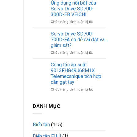
nguồn
hành
Ứng dụng nổi bật của
VM250-
mạnh
Servo Drive SD700-
L200-
mẽ
300D-EB VEICHI
KNH
và
ở
Chức năng bình luận bị tắt
VEICHI
ổn
Ứng
hiệu
định
dụng
suất
Servo Drive SD700-
nổi
truyền
700D-FA có dễ cài đặt và
bật
tải
giám sát?
của
mạnh
ở
Chức năng bình luận bị tắt
Servo
mẽ
Servo
Drive
Drive
SD700-
Công tắc áp suất
SD700-
300D-
9013FHG49J68M1X
700D-
EB
Telemecanique tích hợp
FA
VEICHI
cần gạt tay
có
dễ
ở
Chức năng bình luận bị tắt
cài
Công
đặt
tắc
và
áp
DANH MỤC
giám
suất
sát?
9013FHG49J68M1X
Telemecanique
Biến tần
(115)
tích
hợp
Biến tần FUJI
(1)
cần