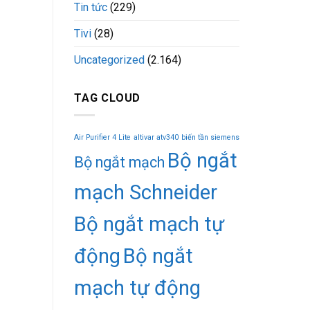
Tin tức
(229)
Tivi
(28)
Uncategorized
(2.164)
TAG CLOUD
Air Purifier 4 Lite
altivar atv340
biến tần siemens
Bộ ngắt
Bộ ngắt mạch
mạch Schneider
Bộ ngắt mạch tự
động
Bộ ngắt
mạch tự động