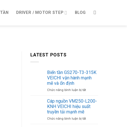
 TẦN
DRIVER / MOTOR STEP
BLOG
LATEST POSTS
Biến tần GS270-T3-315K
VEICHI vận hành mạnh
mẽ và ổn định
ở
Chức năng bình luận bị tắt
Biến
tần
Cáp nguồn VM250-L200-
GS270-
KNH VEICHI hiệu suất
T3-
truyền tải mạnh mẽ
315K
ở
Chức năng bình luận bị tắt
VEICHI
Cáp
vận