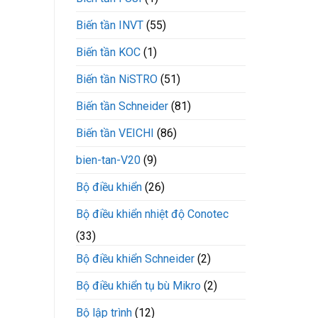
gạt
tay
Biến tần INVT
(55)
Biến tần KOC
(1)
Biến tần NiSTRO
(51)
Biến tần Schneider
(81)
Biến tần VEICHI
(86)
bien-tan-V20
(9)
Bộ điều khiển
(26)
Bộ điều khiển nhiệt độ Conotec
(33)
Bộ điều khiển Schneider
(2)
Bộ điều khiển tụ bù Mikro
(2)
Bộ lập trình
(12)