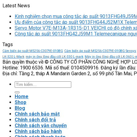
Latest News
Kinh nghiệm chọn mua công tắc áp suất 9013FHG49J59
Ưu điểm của công tắc áp suất 9013FHG44J52M1X Tele
Servo Motor V7E-M13A-1R315-D1 VEICHI có độ chính x
Công tắc áp suất 9013FHG42J59M1 Telemecanique ngưỡ
Tags
Cảm biến áp suất M5256-C3079E-010BG
Cảm biến áp suất M5256-C3079E-010BG Sensys
LK-320 L-Mark
máy in ống lồng đầu cốt LK-330 L-mark
Máy in ống lồng đầu cốt LK-360 L-
Bản quyền thuộc về © CÔNG TY CỔ PHẦN CÔNG NGHỆ HỢP L
Hotline: 1900 6536. Mã số thuế: 0104509916. Đăng ký lần đầu:
Địa chỉ: Tầng 2, tháp A Mandarin Garden 2, số 99 phố Tân Mai, 
Tìm
kiếm:
Home
Shop
Blog
Chính sách bảo mật
Chính sách đổi trả
Chính sách vận chuyển
Chính sách bảo hành