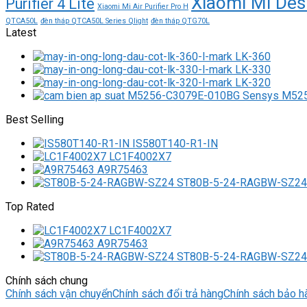
Xiaomi Mi Des
Purifier 4 Lite
Xiaomi Mi Air Purifier Pro H
QTCA50L
đèn tháp QTCA50L Series Qlight
đèn tháp QTG70L
Latest
LK-360
LK-330
LK-320
M525
Best Selling
IS580T140-R1-IN
LC1F4002X7
A9R75463
ST80B-5-24-RAGBW-SZ24
Top Rated
LC1F4002X7
A9R75463
ST80B-5-24-RAGBW-SZ24
Chính sách chung
Chính sách vận chuyển
Chính sách đổi trả hàng
Chính sách bảo h