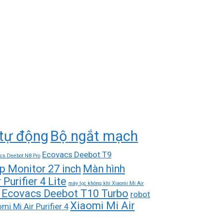
tự động
Bộ ngắt mạch
Ecovacs Deebot T9
cs Deebot N8 Pro
p Monitor 27 inch
Màn hình
Purifier 4 Lite
máy lọc không khí Xiaomi Mi Air
hà Ecovacs Deebot T10 Turbo
robot
Xiaomi Mi Air
mi Mi Air Purifier 4