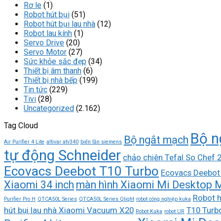
Rơ le
(1)
Robot hút bụi
(51)
Robot hút bụi lau nhà
(12)
Robot lau kính
(1)
Servo Drive
(20)
Servo Motor
(27)
Sức khỏe sắc đẹp
(34)
Thiết bị âm thanh
(6)
Thiết bị nhà bếp
(199)
Tin tức
(229)
Tivi
(28)
Uncategorized
(2.162)
Tag Cloud
Bộ n
Bộ ngắt mạch
Air Purifier 4 Lite
altivar atv340
biến tần siemens
tự động Schneider
chảo chiên Tefal So Chef
Ecovacs Deebot T10 Turbo
Ecovacs Deebot
Xiaomi 34 inch
màn hình Xiaomi Mi Desktop M
Robot h
Purifier Pro H
QTCA50L Series
QTCA50L Series Qlight
robot công nghiệp kuka
hút bụi lau nhà Xiaomi Vacuum X20
T10 Turb
Robot Kuka
robot UR