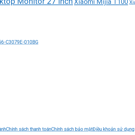
ktop Monitor 27 inch
Xiaomi Mijia T100
Xi
6-C3079E-010BG
ành
Chính sách thanh toán
Chính sách bảo mật
Điều khoản sử dụng