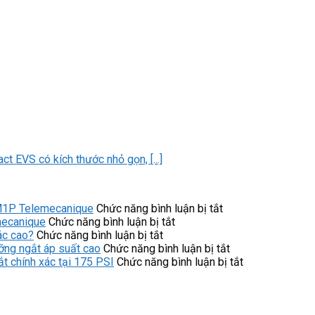
VS có kích thước nhỏ gọn, [...]
ở
M1P Telemecanique
Chức năng bình luận bị tắt
ở
Kinh
mecanique
Chức năng bình luận bị tắt
ở
Ưu
nghiệm
ác cao?
Chức năng bình luận bị tắt
Servo
điểm
chọn
ở
ng ngắt áp suất cao
Chức năng bình luận bị tắt
Motor
của
mua
Công
ở
 chính xác tại 175 PSI
Chức năng bình luận bị tắt
V7E-
công
công
tắc
Công
M13A-
tắc
tắc
áp
tắc
1R315-
áp
áp
suất
áp
D1
suất
suất
9013FHG42J59
suất