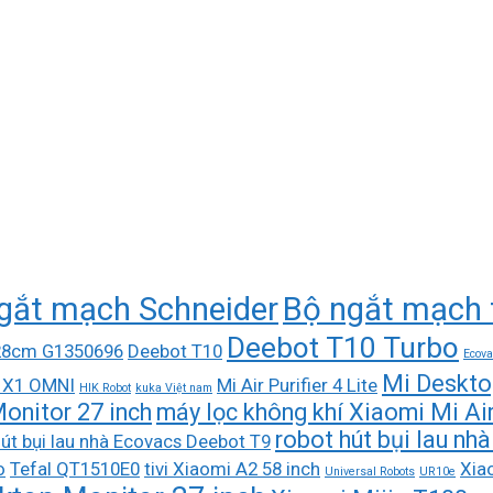
gắt mạch Schneider
Bộ ngắt mạch 
Deebot T10 Turbo
 28cm G1350696
Deebot T10
Ecova
Mi Deskto
 X1 OMNI
Mi Air Purifier 4 Lite
HIK Robot
kuka Việt nam
onitor 27 inch
máy lọc không khí Xiaomi Mi Air 
robot hút bụi lau n
út bụi lau nhà Ecovacs Deebot T9
o
Tefal QT1510E0
tivi Xiaomi A2 58 inch
Xiao
Universal Robots
UR10e