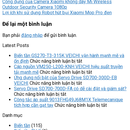
Công dụng của Camera Xiaomi không dây Mi Wireless
Outdoor Security Camera 1080p
Lợi ích khi sử dụng Robot hút bụi Xiaomi Mop Pro đen
Để lại một bình luận
Bạn phải
đăng nhập
để gửi bình luận.
Latest Posts
Biến tần GS270-T3-315K VEICHI vận hành mạnh mẽ và
ở
ổn định
Chức năng bình luận bị tắt
Biến
Cáp nguồn VM250-L200-KNH VEICHI hiệu suất truyền
tần
ở
tải mạnh mẽ
Chức năng bình luận bị tắt
GS270-
Cáp
Ứng dụng nổi bật của Servo Drive SD700-300D-EB
ở
T3-
nguồn
VEICHI
Chức năng bình luận bị tắt
Ứng
315K
VM250-
Servo Drive SD700-700D-FA có dễ cài đặt và giám sát?
ở
dụng
VEICHI
L200-
Chức năng bình luận bị tắt
Servo
nổi
vận
KNH
Công tắc áp suất 9013FHG49J68M1X Telemecanique
Drive
bật
hành
VEICHI
ở
tích hợp cần gạt tay
Chức năng bình luận bị tắt
SD700-
của
mạnh
hiệu
Công
Danh mục
700D-
Servo
mẽ
suất
tắc
FA
Drive
và
truyền
áp
Biến tần
(115)
có
SD700-
ổn
tải
suất