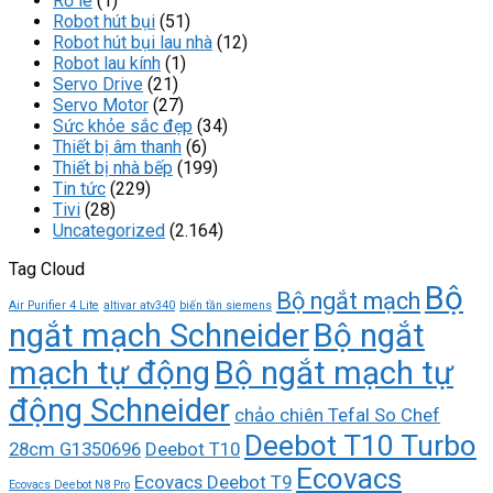
Rơ le
(1)
Robot hút bụi
(51)
Robot hút bụi lau nhà
(12)
Robot lau kính
(1)
Servo Drive
(21)
Servo Motor
(27)
Sức khỏe sắc đẹp
(34)
Thiết bị âm thanh
(6)
Thiết bị nhà bếp
(199)
Tin tức
(229)
Tivi
(28)
Uncategorized
(2.164)
Tag Cloud
Bộ
Bộ ngắt mạch
Air Purifier 4 Lite
altivar atv340
biến tần siemens
ngắt mạch Schneider
Bộ ngắt
mạch tự động
Bộ ngắt mạch tự
động Schneider
chảo chiên Tefal So Chef
Deebot T10 Turbo
28cm G1350696
Deebot T10
Ecovacs
Ecovacs Deebot T9
Ecovacs Deebot N8 Pro