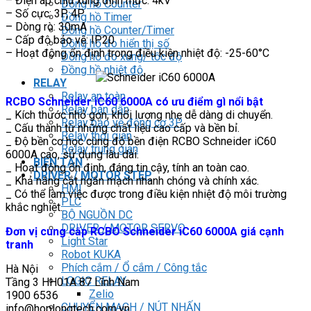
– Điện áp chịu xung định mức: 4kV
Đồng hồ Counter
– Số cực: 3P, 4P
Đồng hồ Timer
– Dòng rò: 30mA
Đồng hồ Counter/Timer
– Cấp độ bảo vệ: IP20
Đồng hồ đo hiển thị số
– Hoạt động ổn định trong điều kiện nhiệt độ: -25-60°C
Đồng hồ đo xung/ tốc độ
Đồng hồ nhiệt độ
RELAY
Relay an toàn
RCBO Schneider iC60 6000A có ưu điểm gì nổi bật
Relay bán dẫn
_ Kích thước nhỏ gọn, khối lượng nhẹ dễ dàng di chuyển.
Relay bảo vệ động cơ 3P
_ Cấu thành từ những chất liệu cao cấp và bền bỉ.
Relay thời gian
_ Độ bền cơ học cùng độ bền điện RCBO Schneider iC60
Relay trung gian
6000A cao, sử dụng lâu dài.
BIẾN TẦN
_ Hoạt động ổn định, đáng tin cậy, tính an toàn cao.
DRIVER / MOTOR STEP
_ Khả năng cắt ngắn mạch nhanh chóng và chính xác.
HMI
_ Có thể làm việc được trong điều kiện nhiệt độ môi trường
PLC
khắc nghiệt.
BỘ NGUỒN DC
DRIVER / MOTOR SERVO
Đơn vị cung cấp RCBO Schneider iC60 6000A giá cạnh
Light Star
tranh
Robot KUKA
Phích cắm / Ổ cắm / Công tắc
Hà Nội
LOGIC RELAY
Tầng 3 HH01A 87 Lĩnh Nam
Zelio
1900 6536
CHUYỂN MẠCH / NÚT NHẤN
info@hoplongtech.com.vn