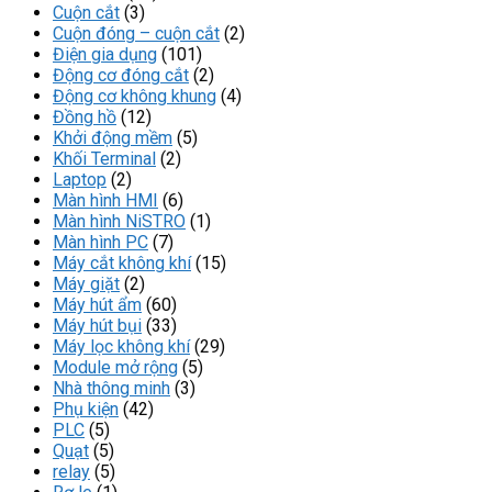
Cuộn cắt
(3)
Cuộn đóng – cuộn cắt
(2)
Điện gia dụng
(101)
Động cơ đóng cắt
(2)
Động cơ không khung
(4)
Đồng hồ
(12)
Khởi động mềm
(5)
Khối Terminal
(2)
Laptop
(2)
Màn hình HMI
(6)
Màn hình NiSTRO
(1)
Màn hình PC
(7)
Máy cắt không khí
(15)
Máy giặt
(2)
Máy hút ẩm
(60)
Máy hút bụi
(33)
Máy lọc không khí
(29)
Module mở rộng
(5)
Nhà thông minh
(3)
Phụ kiện
(42)
PLC
(5)
Quạt
(5)
relay
(5)