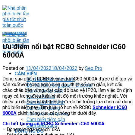
Skip
to
content
Uncategorized
Ưu điểm nổi bật RCBO Schneider iC60
6000A
Posted on
13/04/2022
18/04/2022
by
Seo Pro
CẢM BIẾN
Dòng sản phẩm RCBO Schneider iC60 6000A được chế tạo và
Bộ điều khiển cảm biến
sản xuất với công nghệ hiện đại, thiết kế đơn giản, kết cấu
Bộ mã hóa vòng quay / Encoder
chắc chắn bền vững, đạt cấp độ bảo vệ IP20, làm việc ổn định
Cảm biến áp suất
ngay cả trong điều kiện nhiệt độ môi trường khắc nghiệt. Với
Cảm biến cửa
nhiều ưu điểm nổi bật thiết bị được tin tưởng lựa chọn sử dụng
Cảm biến hình ảnh
phổ biến hiện nay. Tìm hiểu rõ hơn về RCBO
Schneider iC60
Cảm biến quang
6000A
chính hãng qua các thông tin dưới đây.
Cảm biến sợi quang
Cảm biến tiệm cận
Chi tiết thông số RCBO Schneider iC60 6000A
Cảm biến vùng
– Dòng cắt ngắn mạch: 6kA
ĐỒNG HỒ ĐO