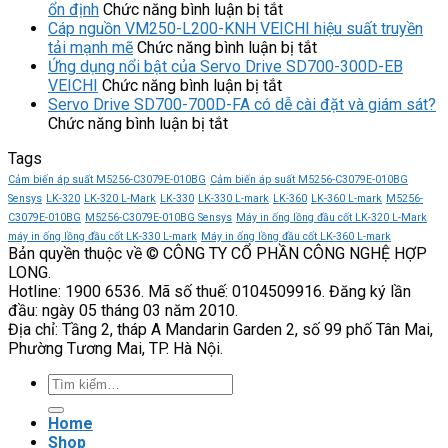
ở
ổn định
Chức năng bình luận bị tắt
Biến
Cáp nguồn VM250-L200-KNH VEICHI hiệu suất truyền
tần
ở
tải mạnh mẽ
Chức năng bình luận bị tắt
GS270-
Cáp
Ứng dụng nổi bật của Servo Drive SD700-300D-EB
ở
T3-
nguồn
VEICHI
Chức năng bình luận bị tắt
Ứng
315K
VM250-
Servo Drive SD700-700D-FA có dễ cài đặt và giám sát?
ở
dụng
VEICHI
L200-
Chức năng bình luận bị tắt
Servo
nổi
vận
KNH
Tags
Drive
bật
hành
VEICHI
SD700-
của
mạnh
hiệu
Cảm biến áp suất M5256-C3079E-010BG
Cảm biến áp suất M5256-C3079E-010BG
700D-
Servo
mẽ
suất
Sensys
LK-320
LK-320 L-Mark
LK-330
LK-330 L-mark
LK-360
LK-360 L-mark
M5256-
FA
Drive
và
truyền
C3079E-010BG
M5256-C3079E-010BG Sensys
Máy in ống lồng đầu cốt LK-320 L-Mark
có
SD700-
ổn
tải
máy in ống lồng đầu cốt LK-330 L-mark
Máy in ống lồng đầu cốt LK-360 L-mark
Bản quyền thuộc về © CÔNG TY CỔ PHẦN CÔNG NGHỆ HỢP
dễ
300D-
định
mạnh
LONG.
cài
EB
mẽ
Hotline: 1900 6536. Mã số thuế: 0104509916. Đăng ký lần
đặt
VEICHI
đầu: ngày 05 tháng 03 năm 2010.
và
Địa chỉ: Tầng 2, tháp A Mandarin Garden 2, số 99 phố Tân Mai,
giám
Phường Tương Mai, TP. Hà Nội.
sát?
Tìm
kiếm:
Home
Shop