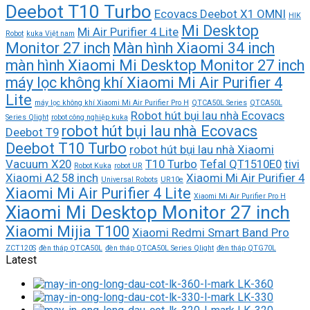
Deebot T10 Turbo
Ecovacs Deebot X1 OMNI
HIK
Mi Desktop
Mi Air Purifier 4 Lite
Robot
kuka Việt nam
Monitor 27 inch
Màn hình Xiaomi 34 inch
màn hình Xiaomi Mi Desktop Monitor 27 inch
máy lọc không khí Xiaomi Mi Air Purifier 4
Lite
máy lọc không khí Xiaomi Mi Air Purifier Pro H
QTCA50L Series
QTCA50L
Robot hút bụi lau nhà Ecovacs
Series Qlight
robot công nghiệp kuka
robot hút bụi lau nhà Ecovacs
Deebot T9
Deebot T10 Turbo
robot hút bụi lau nhà Xiaomi
Vacuum X20
T10 Turbo
Tefal QT1510E0
tivi
Robot Kuka
robot UR
Xiaomi A2 58 inch
Xiaomi Mi Air Purifier 4
Universal Robots
UR10e
Xiaomi Mi Air Purifier 4 Lite
Xiaomi Mi Air Purifier Pro H
Xiaomi Mi Desktop Monitor 27 inch
Xiaomi Mijia T100
Xiaomi Redmi Smart Band Pro
ZCT120S
đèn tháp QTCA50L
đèn tháp QTCA50L Series Qlight
đèn tháp QTG70L
Latest
LK-360
LK-330