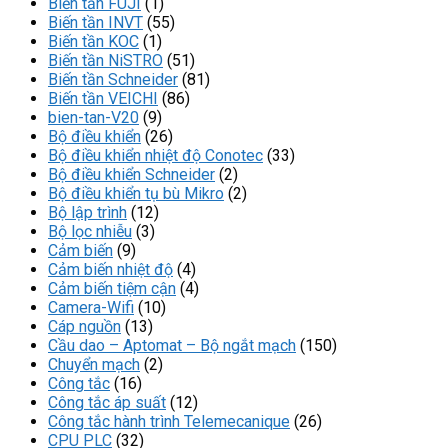
Biến tần FUJI
(1)
dễ
300D-
định
mạnh
9013FHG4
Biến tần INVT
(55)
cài
EB
mẽ
Telemecan
Biến tần KOC
(1)
đặt
VEICHI
tích
Biến tần NiSTRO
(51)
và
hợp
Biến tần Schneider
(81)
giám
cần
Biến tần VEICHI
(86)
sát?
gạt
bien-tan-V20
(9)
tay
Bộ điều khiển
(26)
Bộ điều khiển nhiệt độ Conotec
(33)
Bộ điều khiển Schneider
(2)
Bộ điều khiển tụ bù Mikro
(2)
Bộ lập trình
(12)
Bộ lọc nhiễu
(3)
Cảm biến
(9)
Cảm biến nhiệt độ
(4)
Cảm biến tiệm cận
(4)
Camera-Wifi
(10)
Cáp nguồn
(13)
Cầu dao – Aptomat – Bộ ngắt mạch
(150)
Chuyển mạch
(2)
Công tắc
(16)
Công tắc áp suất
(12)
Công tắc hành trình Telemecanique
(26)
CPU PLC
(32)