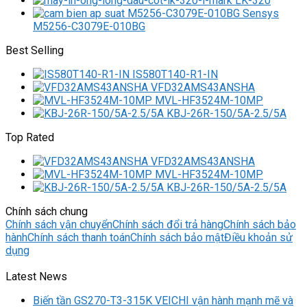
LK-320
M5256-C3079E-010BG
Best Selling
IS580T140-R1-IN
VFD32AMS43ANSHA
MVL-HF3524M-10MP
KBJ-26R-150/5A-2.5/5A
Top Rated
VFD32AMS43ANSHA
MVL-HF3524M-10MP
KBJ-26R-150/5A-2.5/5A
Chính sách chung
Chính sách vận chuyển
Chính sách đổi trả hàng
Chính sách bảo
hành
Chính sách thanh toán
Chính sách bảo mật
Điều khoản sử
dụng
Latest News
Biến tần GS270-T3-315K VEICHI vận hành mạnh mẽ và