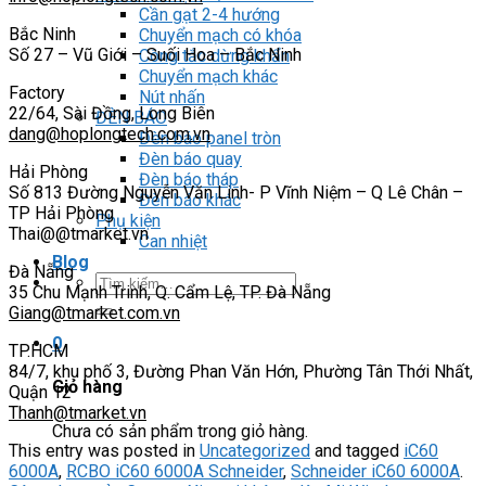
Cần gạt 2-4 hướng
Bắc Ninh
Chuyển mạch có khóa
Số 27 – Vũ Giới – Suối Hoa – Bắc Ninh
Công tắc dừng khẩn
Chuyển mạch khác
Factory
Nút nhấn
22/64, Sài Đồng, Long Biên
ĐÈN BÁO
dang@hoplongtech.com.vn
Đèn báo panel tròn
Đèn báo quay
Hải Phòng
Đèn báo tháp
Số 813 Đường Nguyễn Văn Linh- P Vĩnh Niệm – Q Lê Chân –
Đèn báo khác
TP Hải Phòng
Phụ kiện
Thai@@tmarket.vn
Can nhiệt
Blog
Đà Nẵng
Tìm
35 Chu Mạnh Trinh, Q. Cẩm Lệ, TP. Đà Nẵng
kiếm:
Giang@tmarket.com.vn
0
TP.HCM
84/7, khu phố 3, Đường Phan Văn Hớn, Phường Tân Thới Nhất,
Giỏ hàng
Quận 12
Thanh@tmarket.vn
Chưa có sản phẩm trong giỏ hàng.
This entry was posted in
Uncategorized
and tagged
iC60
6000A
,
RCBO iC60 6000A Schneider
,
Schneider iC60 6000A
.