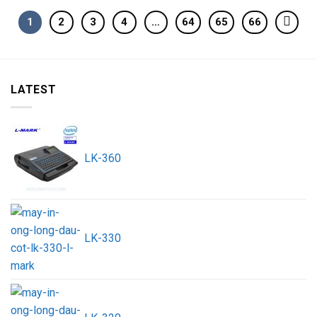
1
2
3
4
…
64
65
66
LATEST
LK-360
LK-330