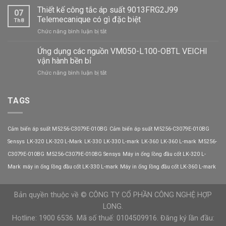
giá
Thiết kế công tắc áp suất 9013FRG2J99
khả
07
khả
năng
Telemecanique có gì đặc biệt
Th8
năng
chịu
ở
Chức năng bình luận bị tắt
chịu
tải
Thiết
tải
tốt
kế
Ứng dụng các nguồn VM050-L100-OBTL VEICHI
của
công
cáp
vận hành bền bỉ
tắc
nguồn
ở
Chức năng bình luận bị tắt
áp
VM400-
Ứng
suất
L200-
dụng
9013FRG2J99
MNL
các
TAGS
Telemecanique
VEICHI
nguồn
có
VM050-
gì
L100-
đặc
Cảm biến áp suất M5256-C3079E-010BG
Cảm biến áp suất M5256-C3079E-010BG
OBTL
biệt
VEICHI
Sensys
LK-320
LK-320 L-Mark
LK-330
LK-330 L-mark
LK-360
LK-360 L-mark
M5256-
vận
C3079E-010BG
M5256-C3079E-010BG Sensys
Máy in ống lồng đầu cốt LK-320 L-
hành
bền
Mark
máy in ống lồng đầu cốt LK-330 L-mark
Máy in ống lồng đầu cốt LK-360 L-mark
bỉ
Bản quyền thuộc về © CÔNG TY CỔ PHẦN CÔNG NGHỆ HỢP
LONG.
Hotline: 1900 6536. Mã số thuế: 0104509916. Đăng ký lần đầu: