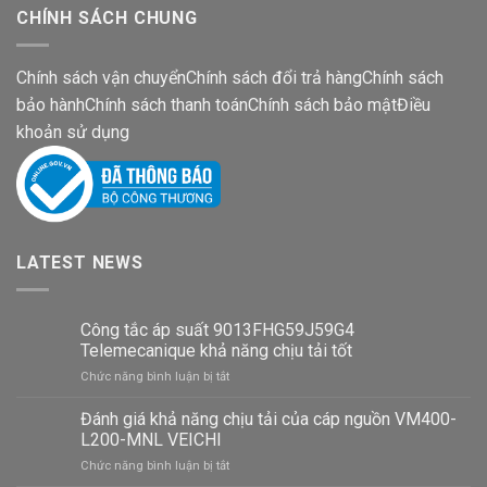
CHÍNH SÁCH CHUNG
Chính sách vận chuyển
Chính sách đổi trả hàng
Chính sách
bảo hành
Chính sách thanh toán
Chính sách bảo mật
Điều
khoản sử dụng
LATEST NEWS
Công tắc áp suất 9013FHG59J59G4
Telemecanique khả năng chịu tải tốt
ở
Chức năng bình luận bị tắt
Công
tắc
Đánh giá khả năng chịu tải của cáp nguồn VM400-
áp
L200-MNL VEICHI
suất
ở
Chức năng bình luận bị tắt
9013FHG59J59G4
Đánh
Telemecanique