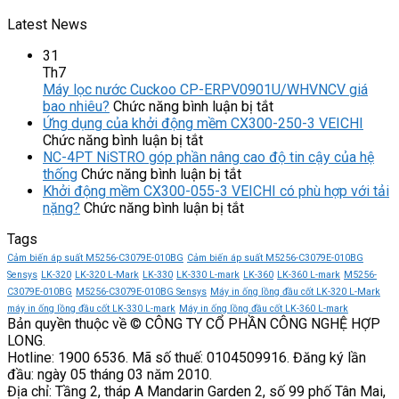
Latest News
31
Th7
Máy lọc nước Cuckoo CP-ERPV0901U/WHVNCV giá
ở
bao nhiêu?
Chức năng bình luận bị tắt
Máy
Ứng dụng của khởi động mềm CX300-250-3 VEICHI
ở
lọc
Chức năng bình luận bị tắt
Ứng
nước
NC-4PT NiSTRO góp phần nâng cao độ tin cậy của hệ
dụng
ở
Cuckoo
thống
Chức năng bình luận bị tắt
của
NC-
CP-
Khởi động mềm CX300-055-3 VEICHI có phù hợp với tải
khởi
4PT
ở
ERPV0901U/WHVN
nặng?
Chức năng bình luận bị tắt
động
NiSTRO
Khởi
giá
Tags
mềm
góp
động
bao
CX300-
phần
mềm
nhiêu?
Cảm biến áp suất M5256-C3079E-010BG
Cảm biến áp suất M5256-C3079E-010BG
250-
nâng
CX300-
Sensys
LK-320
LK-320 L-Mark
LK-330
LK-330 L-mark
LK-360
LK-360 L-mark
M5256-
3
cao
055-
C3079E-010BG
M5256-C3079E-010BG Sensys
Máy in ống lồng đầu cốt LK-320 L-Mark
VEICHI
độ
3
máy in ống lồng đầu cốt LK-330 L-mark
Máy in ống lồng đầu cốt LK-360 L-mark
Bản quyền thuộc về © CÔNG TY CỔ PHẦN CÔNG NGHỆ HỢP
tin
VEICHI
LONG.
cậy
có
Hotline: 1900 6536. Mã số thuế: 0104509916. Đăng ký lần
của
phù
đầu: ngày 05 tháng 03 năm 2010.
hệ
hợp
Địa chỉ: Tầng 2, tháp A Mandarin Garden 2, số 99 phố Tân Mai,
thống
với