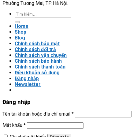
Phường Tương Mai, TP. Hà Nội.
tải
nặng?
Tìm
kiếm:
Home
Shop
Blog
Chính sách bảo mật
Chính sách đổi trả
Chính sách vận chuyển
Chính sách bảo hành
Chính sách thanh toán
Điều khoản sử dụng
Đăng nhập
Newsletter
Đăng nhập
Tên tài khoản hoặc địa chỉ email
*
Mật khẩu
*
Ghi nhớ mật khẩu