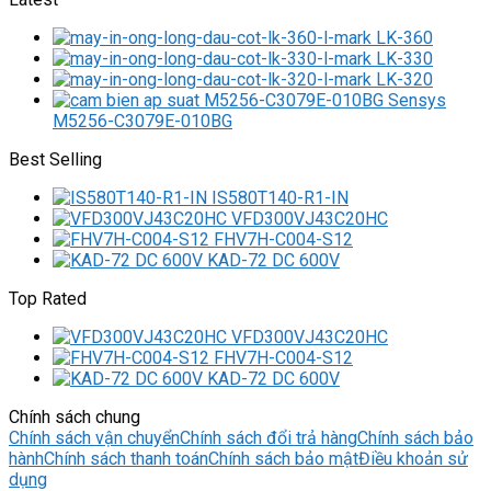
LK-360
LK-330
LK-320
M5256-C3079E-010BG
Best Selling
IS580T140-R1-IN
VFD300VJ43C20HC
FHV7H-C004-S12
KAD-72 DC 600V
Top Rated
VFD300VJ43C20HC
FHV7H-C004-S12
KAD-72 DC 600V
Chính sách chung
Chính sách vận chuyển
Chính sách đổi trả hàng
Chính sách bảo
hành
Chính sách thanh toán
Chính sách bảo mật
Điều khoản sử
dụng