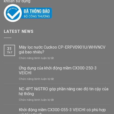
khoản sử dụng
LATEST NEWS
Máy lọc nước Cuckoo CP-ERPV0901U/WHVNCV
31
giá bao nhiêu?
Th7
ở
Chức năng bình luận bị tắt
Máy
lọc
Ứng dụng của khởi động mềm CX300-250-3
nước
VEICHI
Cuckoo
ở
Chức năng bình luận bị tắt
CP-
Ứng
ERPV0901U/WHVNCV
dụng
NC-4PT NiSTRO góp phần nâng cao độ tin cậy của
giá
của
bao
hệ thống
khởi
nhiêu?
ở
Chức năng bình luận bị tắt
động
NC-
mềm
4PT
Khởi động mềm CX300-055-3 VEICHI có phù hợp
CX300-
NiSTRO
250-