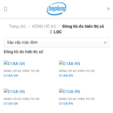
Skip
to
0
content
Trang chủ
/
ĐỒNG HỒ ĐO
/
Đồng hồ đo hiển thị số
LỌC
Đồng hồ đo hiển thị số
ĐỒNG HỒ ĐO HIỂN THỊ SỐ
ĐỒNG HỒ ĐO HIỂN THỊ SỐ
D1AA-GN
D1AA-RN
ĐỒNG HỒ ĐO HIỂN THỊ SỐ
ĐỒNG HỒ ĐO HIỂN THỊ SỐ
D1SA-GN
D1SA-RN