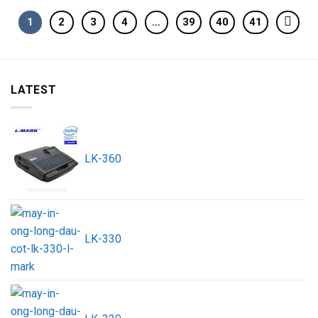
1
2
3
4
…
39
40
41
LATEST
LK-360
LK-330