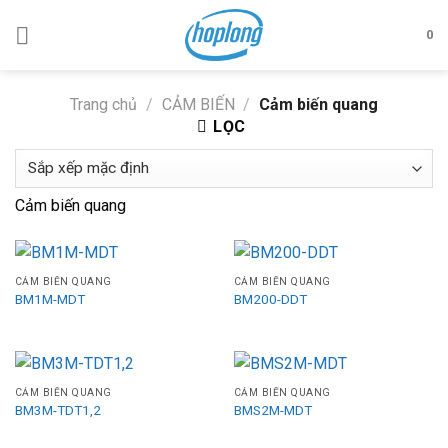
Skip
to
0
content
Trang chủ
/
CẢM BIẾN
/
Cảm biến quang
LỌC
Cảm biến quang
CẢM BIẾN QUANG
CẢM BIẾN QUANG
BM1M-MDT
BM200-DDT
CẢM BIẾN QUANG
CẢM BIẾN QUANG
BM3M-TDT1,2
BMS2M-MDT