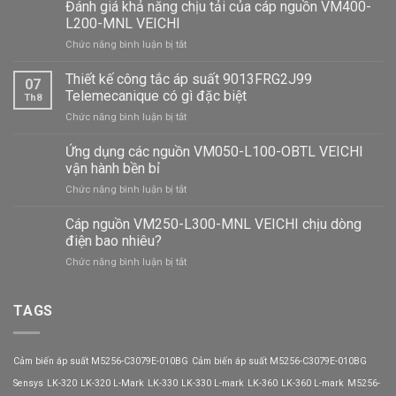
Đánh giá khả năng chịu tải của cáp nguồn VM400-
L200-MNL VEICHI
ở
Chức năng bình luận bị tắt
Đánh
giá
Thiết kế công tắc áp suất 9013FRG2J99
07
khả
Telemecanique có gì đặc biệt
Th8
năng
ở
Chức năng bình luận bị tắt
chịu
Thiết
tải
kế
Ứng dụng các nguồn VM050-L100-OBTL VEICHI
của
công
cáp
vận hành bền bỉ
tắc
nguồn
ở
Chức năng bình luận bị tắt
áp
VM400-
Ứng
suất
L200-
dụng
Cáp nguồn VM250-L300-MNL VEICHI chịu dòng
9013FRG2J99
MNL
các
Telemecanique
điện bao nhiêu?
VEICHI
nguồn
có
ở
Chức năng bình luận bị tắt
VM050-
gì
Cáp
L100-
đặc
nguồn
OBTL
biệt
VM250-
TAGS
VEICHI
L300-
vận
MNL
hành
VEICHI
bền
Cảm biến áp suất M5256-C3079E-010BG
Cảm biến áp suất M5256-C3079E-010BG
chịu
bỉ
dòng
Sensys
LK-320
LK-320 L-Mark
LK-330
LK-330 L-mark
LK-360
LK-360 L-mark
M5256-