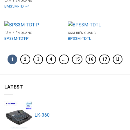
CẢM BIẾN QUANG
BMS5M-TDT-P
CẢM BIẾN QUANG
CẢM BIẾN QUANG
BPS3M-TDT-P
BPS3M-TDTL
1
2
3
4
…
15
16
17
LATEST
LK-360