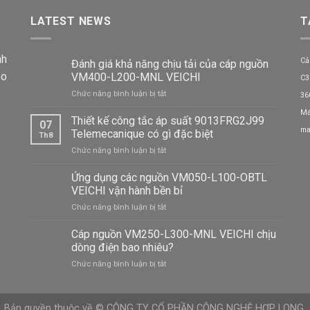
LATEST NEWS
T
nh
Cả
Đánh giá khả năng chịu tải của cáp nguồn
ảo
VM400-L200-MNL VEICHI
C3
ở
Chức năng bình luận bị tắt
36
Đánh
Má
giá
Thiết kế công tắc áp suất 9013FRG2J99
07
khả
ma
Telemecanique có gì đặc biệt
Th8
năng
ở
Chức năng bình luận bị tắt
chịu
Thiết
tải
kế
Ứng dụng các nguồn VM050-L100-OBTL
của
công
cáp
VEICHI vận hành bền bỉ
tắc
nguồn
ở
Chức năng bình luận bị tắt
áp
VM400-
Ứng
suất
L200-
dụng
Cáp nguồn VM250-L300-MNL VEICHI chịu
9013FRG2J99
MNL
các
Telemecanique
dòng điện bao nhiêu?
VEICHI
nguồn
có
ở
Chức năng bình luận bị tắt
VM050-
gì
Cáp
L100-
đặc
nguồn
OBTL
biệt
VM250-
VEICHI
Bản quyền thuộc về © CÔNG TY CỔ PHẦN CÔNG NGHỆ HỢP LONG.