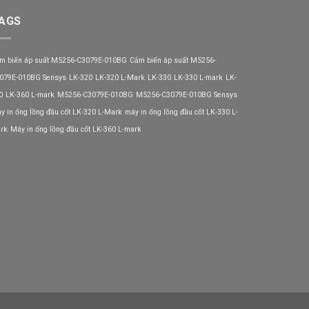
AGS
m biến áp suất M5256-C3079E-010BG
Cảm biến áp suất M5256-
079E-010BG Sensys
LK-320
LK-320 L-Mark
LK-330
LK-330 L-mark
LK-
0
LK-360 L-mark
M5256-C3079E-010BG
M5256-C3079E-010BG Sensys
y in ống lồng đầu cốt LK-320 L-Mark
máy in ống lồng đầu cốt LK-330 L-
rk
Máy in ống lồng đầu cốt LK-360 L-mark