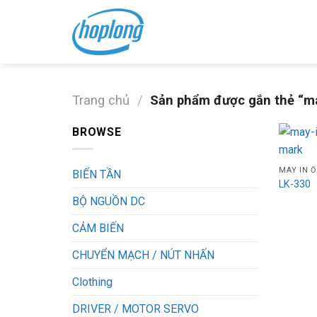
Skip
to
content
Trang chủ
/
Sản phẩm được gắn thẻ “máy
BROWSE
MÁY IN 
BIẾN TẦN
LK-330
BỘ NGUỒN DC
CẢM BIẾN
CHUYỂN MẠCH / NÚT NHẤN
Clothing
DRIVER / MOTOR SERVO