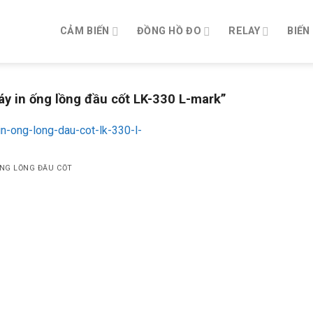
CẢM BIẾN
ĐỒNG HỒ ĐO
RELAY
BIẾN
 in ống lồng đầu cốt LK-330 L-mark”
ỐNG LỒNG ĐẦU CỐT