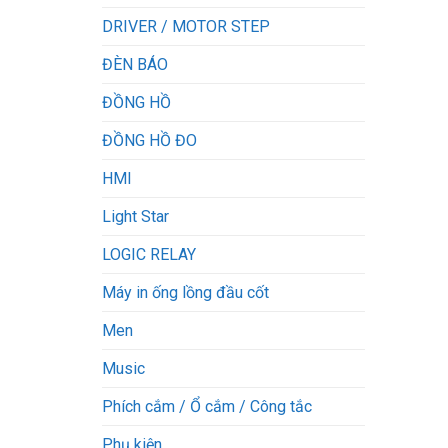
DRIVER / MOTOR STEP
ĐÈN BÁO
ĐỒNG HỒ
ĐỒNG HỒ ĐO
HMI
Light Star
LOGIC RELAY
Máy in ống lồng đầu cốt
Men
Music
Phích cắm / Ổ cắm / Công tắc
Phụ kiện