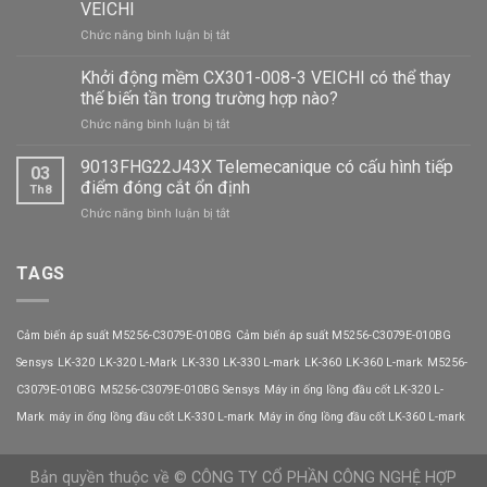
áp
VEICHI
suất
ở
Chức năng bình luận bị tắt
9013FHG32J52M1
Ứng
có
dụng
Khởi động mềm CX301-008-3 VEICHI có thể thay
tiết
của
kiệm
thế biến tần trong trường hợp nào?
khởi
điện
ở
Chức năng bình luận bị tắt
động
năng?
Khởi
mềm
động
9013FHG22J43X Telemecanique có cấu hình tiếp
CX301-
03
mềm
320-
điểm đóng cắt ổn định
Th8
CX301-
3
ở
Chức năng bình luận bị tắt
008-
VEICHI
9013FHG22J43X
3
Telemecanique
VEICHI
có
TAGS
có
cấu
thể
hình
thay
tiếp
thế
Cảm biến áp suất M5256-C3079E-010BG
Cảm biến áp suất M5256-C3079E-010BG
điểm
biến
đóng
Sensys
LK-320
LK-320 L-Mark
LK-330
LK-330 L-mark
LK-360
LK-360 L-mark
M5256-
tần
cắt
trong
C3079E-010BG
M5256-C3079E-010BG Sensys
Máy in ống lồng đầu cốt LK-320 L-
ổn
trường
định
Mark
máy in ống lồng đầu cốt LK-330 L-mark
Máy in ống lồng đầu cốt LK-360 L-mark
hợp
nào?
Bản quyền thuộc về © CÔNG TY CỔ PHẦN CÔNG NGHỆ HỢP