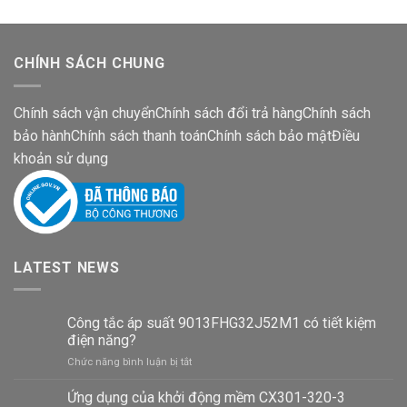
CHÍNH SÁCH CHUNG
Chính sách vận chuyển
Chính sách đổi trả hàng
Chính sách
bảo hành
Chính sách thanh toán
Chính sách bảo mật
Điều
khoản sử dụng
LATEST NEWS
Công tắc áp suất 9013FHG32J52M1 có tiết kiệm
điện năng?
ở
Chức năng bình luận bị tắt
Công
tắc
Ứng dụng của khởi động mềm CX301-320-3