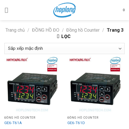
Skip
to
0
content
Trang chủ
/
ĐỒNG HỒ ĐO
/
Đồng hồ Counter
/
Trang 3
LỌC
ĐỒNG HỒ COUNTER
ĐỒNG HỒ COUNTER
GE6-T61A
GE6-T61D