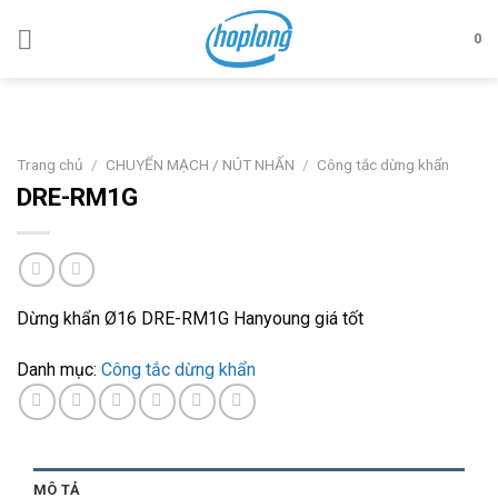
Skip
to
0
content
Trang chủ
/
CHUYỂN MẠCH / NÚT NHẤN
/
Công tắc dừng khẩn
DRE-RM1G
Dừng khẩn Ø16 DRE-RM1G Hanyoung giá tốt
Danh mục:
Công tắc dừng khẩn
MÔ TẢ