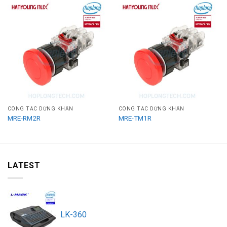
CÔNG TẮC DỪNG KHẨN
CÔNG TẮC DỪNG KHẨN
MRE-RM2R
MRE-TM1R
LATEST
LK-360