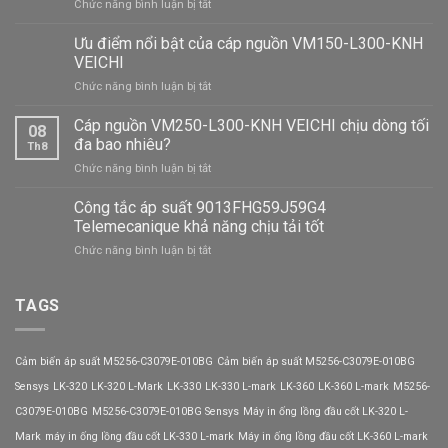
ở
Chức năng bình luận bị tắt
Biến
tần
Ưu điểm nổi bật của cáp nguồn VM150-L300-KNH
AC600-
VEICHI
T4-
ở
Chức năng bình luận bị tắt
075G/090P-
Ưu
BLIV-
điểm
Cáp nguồn VM250-L300-KNH VEICHI chịu dòng tối
E3
08
nổi
VEICHI
đa bao nhiêu?
Th8
bật
hiệu
ở
Chức năng bình luận bị tắt
của
suất
Cáp
cáp
chịu
nguồn
Công tắc áp suất 9013FHG59J59G4
nguồn
tải
VM250-
VM150-
Telemecanique khả năng chịu tải tốt
mạnh
L300-
L300-
mẽ
ở
Chức năng bình luận bị tắt
KNH
KNH
Công
VEICHI
VEICHI
tắc
chịu
áp
TAGS
dòng
suất
tối
9013FHG59J59G4
đa
Telemecanique
bao
Cảm biến áp suất M5256-C3079E-010BG
Cảm biến áp suất M5256-C3079E-010BG
khả
nhiêu?
năng
Sensys
LK-320
LK-320 L-Mark
LK-330
LK-330 L-mark
LK-360
LK-360 L-mark
M5256-
chịu
C3079E-010BG
M5256-C3079E-010BG Sensys
Máy in ống lồng đầu cốt LK-320 L-
tải
tốt
Mark
máy in ống lồng đầu cốt LK-330 L-mark
Máy in ống lồng đầu cốt LK-360 L-mark