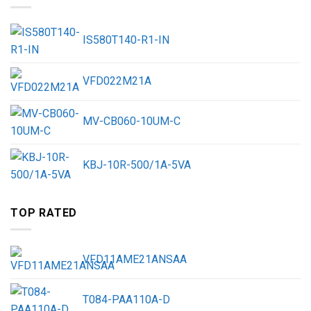
IS580T140-R1-IN
VFD022M21A
MV-CB060-10UM-C
KBJ-10R-500/1A-5VA
TOP RATED
VFD11AME21ANSAA
T084-PAA110A-D