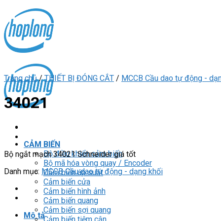
Skip
to
content
Trang chủ
/
THIẾT BỊ ĐÓNG CẮT
/
MCCB Cầu dao tự động - dạn
34021
CẢM BIẾN
Bộ điều khiển cảm biến
Bộ ngắt mạch 34021 Schneider giá tốt
Bộ mã hóa vòng quay / Encoder
Danh mục:
MCCB Cầu dao tự động - dạng khối
Cảm biến áp suất
Cảm biến cửa
Cảm biến hình ảnh
Cảm biến quang
Cảm biến sợi quang
Mô tả
Cảm biến tiệm cận