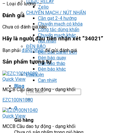
LOGIC RELAY
– Loại đo lường : –
Zelio
CHUYỂN MẠCH / NÚT NHẤN
Đánh giá
Cần gạt 2-4 hướng
Chuyển mạch có khóa
Chưa có đánh giá nào.
Công tắc dừng khẩn
Chuyển mạch khác
Hãy là người đầu tiên nhận xét “34021”
Nút nhấn
ĐÈN BÁO
Bạn phải
đăng nhập
để gửi đánh giá.
Đèn báo panel tròn
Đèn báo quay
Sản phẩm tương tự
Đèn báo tháp
Đèn báo khác
Phụ kiện
Quick View
Can nhiệt
Blog
MCCB Cầu dao tự động - dạng khối
Tìm
kiếm:
EZC100N1080
0
Quick View
Giỏ hàng
MCCB Cầu dao tự động - dạng khối
Chưa có sản phẩm trong giỏ hàng.