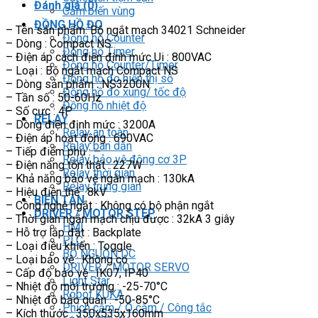
Đánh giá (0)
Cảm biến vùng
ĐỒNG HỒ ĐO
– Tên sản phẩm: Bộ ngắt mạch 34021 Schneider
Đồng hồ Counter
– Dòng : Compact NS
Đồng hồ Timer
– Điện áp cách điện định mức Ui : 800VAC
Đồng hồ Counter/Timer
– Loại : Bộ ngắt mạch Compact NS
Đồng hồ đo hiển thị số
– Dòng sản phẩm : NS3200N
Đồng hồ đo xung/ tốc độ
– Tần số : 50-60Hz
Đồng hồ nhiệt độ
– Số cực : 4P
RELAY
– Dòng điện định mức : 3200A
Relay an toàn
– Điện áp hoạt động : 690VAC
Relay bán dẫn
– Tiếp điểm phụ : –
Relay bảo vệ động cơ 3P
– Điện năng tổn thất : 227W
Relay thời gian
– Khả năng bảo vệ ngắn mạch : 130kA
Relay trung gian
– Hiệu điện thế : 8kV
BIẾN TẦN
– Công nghệ ngắt : Không có bộ phận ngắt
DRIVER / MOTOR STEP
– Thời gian ngắn mạch chịu được : 32kA 3 giây
HMI
– Hỗ trợ lắp đặt : Backplate
PLC
– Loại điều khiển : Toggle
BỘ NGUỒN DC
– Loại bảo vệ : Không có
DRIVER / MOTOR SERVO
– Cấp độ bảo vệ : IK07, IP40
Light Star
– Nhiệt độ môi trường : -25-70°C
Robot KUKA
– Nhiệt độ bảo quản : -50-85°C
Phích cắm / Ổ cắm / Công tắc
– Kích thước : 350x535x160mm