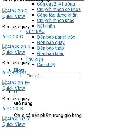
Cần gạt 2-4 hướng
Chuyển mạch có khóa
Công tắc dừng khẩn
Quick View
Chuyển mạch khác
Nút nhấn
Đèn báo quay
ĐÈN BÁO
APG-20-G
Đèn báo panel tròn
Đèn báo quay
Đèn báo tháp
Quick View
Đèn báo khác
Phụ kiện
Đèn báo quay
Can nhiệt
Blog
APGB-20-R
Tìm
kiếm:
Quick View
0
Đèn báo quay
Giỏ hàng
APG-20-B
Chưa có sản phẩm trong giỏ hàng.
Quick View