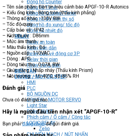
Đồng hồ Counter
– Tên sản phẩm: Đèn tín hiệu cảnh báo APGF-10-R Autonics
Đồng hồ Timer
– Kiểu ống kính : Bóng tròn (thấu kính phẳng)
Đồng hồ Counter/Timer
– Thông số khác : 130V 8W
Đồng hồ đo hiển thị số
– Tốc độ quay : –
Đồng hồ đo xung/ tốc độ
– Cấp bảo vệ : IP42
Đồng hồ nhiệt độ
– Kích thước : D86mm
RELAY
– Mức âm thanh : –
Relay an toàn
– Màu thấu kính : Đỏ
Relay bán dẫn
– Nguồn cấp : 110VAC
Relay bảo vệ động cơ 3P
– Dòng : APG
Relay thời gian
– Dòng tiêu thụ : 0.07A, 8W
Relay trung gian
– Chức năng : Nhấp nháy (Thấu kính Prism)
BIẾN TẦN
– Môi trường : -15-40°C, 45-85% RH
DRIVER / MOTOR STEP
HMI
Đánh giá
PLC
BỘ NGUỒN DC
DRIVER / MOTOR SERVO
Chưa có đánh giá nào.
Light Star
Robot KUKA
Hãy là người đầu tiên nhận xét “APGF-10-R”
Phích cắm / Ổ cắm / Công tắc
LOGIC RELAY
Bạn phải
đăng nhập
để gửi đánh giá.
Zelio
CHUYỂN MẠCH / NÚT NHẤN
Sản phẩm tương tự