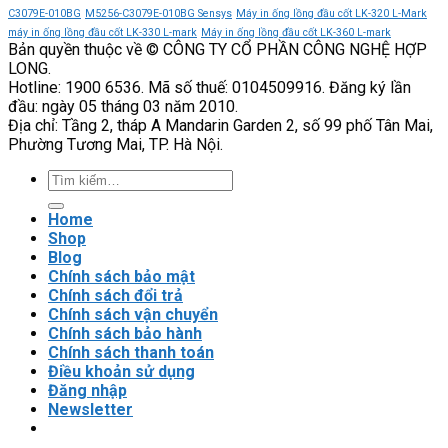
3
cao
055-
C3079E-010BG
M5256-C3079E-010BG Sensys
Máy in ống lồng đầu cốt LK-320 L-Mark
VEICHI
độ
3
máy in ống lồng đầu cốt LK-330 L-mark
Máy in ống lồng đầu cốt LK-360 L-mark
Bản quyền thuộc về © CÔNG TY CỔ PHẦN CÔNG NGHỆ HỢP
tin
VEICHI
LONG.
cậy
có
Hotline: 1900 6536. Mã số thuế: 0104509916. Đăng ký lần
của
phù
đầu: ngày 05 tháng 03 năm 2010.
hệ
hợp
Địa chỉ: Tầng 2, tháp A Mandarin Garden 2, số 99 phố Tân Mai,
thống
với
Phường Tương Mai, TP. Hà Nội.
tải
nặng?
Tìm
kiếm:
Home
Shop
Blog
Chính sách bảo mật
Chính sách đổi trả
Chính sách vận chuyển
Chính sách bảo hành
Chính sách thanh toán
Điều khoản sử dụng
Đăng nhập
Newsletter