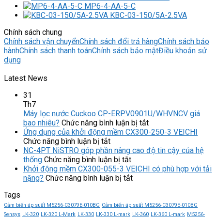
MP6-4-AA-5-C
KBC-03-150/5A-2.5VA
Chính sách chung
Chính sách vận chuyển
Chính sách đổi trả hàng
Chính sách bảo
hành
Chính sách thanh toán
Chính sách bảo mật
Điều khoản sử
dụng
Latest News
31
Th7
Máy lọc nước Cuckoo CP-ERPV0901U/WHVNCV giá
ở
bao nhiêu?
Chức năng bình luận bị tắt
Máy
Ứng dụng của khởi động mềm CX300-250-3 VEICHI
ở
lọc
Chức năng bình luận bị tắt
Ứng
nước
NC-4PT NiSTRO góp phần nâng cao độ tin cậy của hệ
dụng
ở
Cuckoo
thống
Chức năng bình luận bị tắt
của
NC-
CP-
Khởi động mềm CX300-055-3 VEICHI có phù hợp với tải
khởi
4PT
ở
ERPV0901U/WHVN
nặng?
Chức năng bình luận bị tắt
động
NiSTRO
Khởi
giá
Tags
mềm
góp
động
bao
CX300-
phần
mềm
nhiêu?
Cảm biến áp suất M5256-C3079E-010BG
Cảm biến áp suất M5256-C3079E-010BG
250-
nâng
CX300-
Sensys
LK-320
LK-320 L-Mark
LK-330
LK-330 L-mark
LK-360
LK-360 L-mark
M5256-