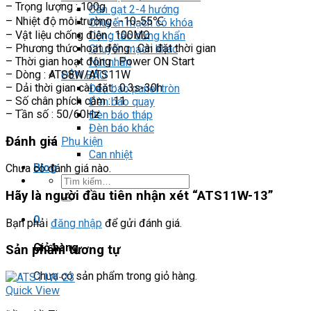
– Trọng lượng : 100g
Cần gạt 2-4 hướng
– Nhiệt độ môi trường : -10-55℃
Chuyển mạch có khóa
– Vật liệu chống điện : 100MΩ
Công tắc dừng khẩn
– Phương thức hoạt động : Cài đặt thời gian
Chuyển mạch khác
– Thời gian hoạt động : Power ON Start
Nút nhấn
– Dòng : ATS8W/ATS11W
ĐÈN BÁO
– Dải thời gian cài đặt : 0.3s-30h
Đèn báo panel tròn
– Số chân phích cắm : 11
Đèn báo quay
– Tần số : 50/60Hz
Đèn báo tháp
Đèn báo khác
Đánh giá
Phụ kiện
Can nhiệt
Blog
Chưa có đánh giá nào.
Tìm
kiếm:
Hãy là người đầu tiên nhận xét “ATS11W-13”
0
Bạn phải
đăng nhập
để gửi đánh giá.
Giỏ hàng
Sản phẩm tương tự
Chưa có sản phẩm trong giỏ hàng.
Quick View