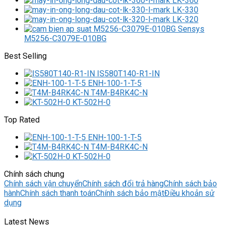
LK-360
LK-330
LK-320
M5256-C3079E-010BG
Best Selling
IS580T140-R1-IN
ENH-100-1-T-5
T4M-B4RK4C-N
KT-502H-0
Top Rated
ENH-100-1-T-5
T4M-B4RK4C-N
KT-502H-0
Chính sách chung
Chính sách vận chuyển
Chính sách đổi trả hàng
Chính sách bảo
hành
Chính sách thanh toán
Chính sách bảo mật
Điều khoản sử
dụng
Latest News