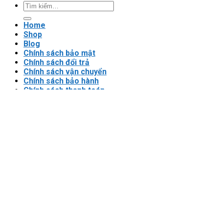
Tìm
kiếm:
Home
Shop
Blog
Chính sách bảo mật
Chính sách đổi trả
Chính sách vận chuyển
Chính sách bảo hành
Chính sách thanh toán
Điều khoản sử dụng
Đăng nhập
Newsletter
Đăng nhập
Tên tài khoản hoặc địa chỉ email
*
Mật khẩu
*
Ghi nhớ mật khẩu
Đăng nhập