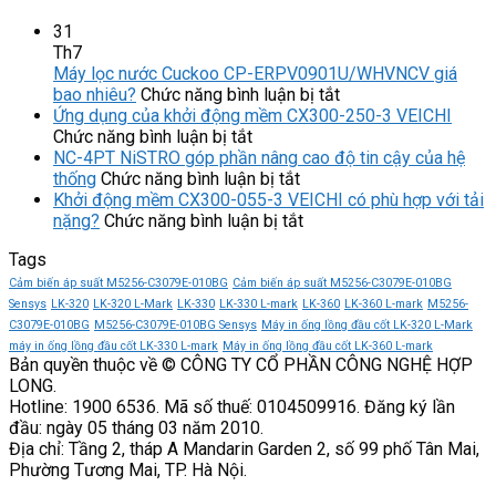
31
Th7
Máy lọc nước Cuckoo CP-ERPV0901U/WHVNCV giá
ở
bao nhiêu?
Chức năng bình luận bị tắt
Máy
Ứng dụng của khởi động mềm CX300-250-3 VEICHI
ở
lọc
Chức năng bình luận bị tắt
Ứng
nước
NC-4PT NiSTRO góp phần nâng cao độ tin cậy của hệ
dụng
ở
Cuckoo
thống
Chức năng bình luận bị tắt
của
NC-
CP-
Khởi động mềm CX300-055-3 VEICHI có phù hợp với tải
khởi
4PT
ở
ERPV0901U/WHVN
nặng?
Chức năng bình luận bị tắt
động
NiSTRO
Khởi
giá
Tags
mềm
góp
động
bao
CX300-
phần
mềm
nhiêu?
Cảm biến áp suất M5256-C3079E-010BG
Cảm biến áp suất M5256-C3079E-010BG
250-
nâng
CX300-
Sensys
LK-320
LK-320 L-Mark
LK-330
LK-330 L-mark
LK-360
LK-360 L-mark
M5256-
3
cao
055-
C3079E-010BG
M5256-C3079E-010BG Sensys
Máy in ống lồng đầu cốt LK-320 L-Mark
VEICHI
độ
3
máy in ống lồng đầu cốt LK-330 L-mark
Máy in ống lồng đầu cốt LK-360 L-mark
Bản quyền thuộc về © CÔNG TY CỔ PHẦN CÔNG NGHỆ HỢP
tin
VEICHI
LONG.
cậy
có
Hotline: 1900 6536. Mã số thuế: 0104509916. Đăng ký lần
của
phù
đầu: ngày 05 tháng 03 năm 2010.
hệ
hợp
Địa chỉ: Tầng 2, tháp A Mandarin Garden 2, số 99 phố Tân Mai,
thống
với
Phường Tương Mai, TP. Hà Nội.
tải
nặng?