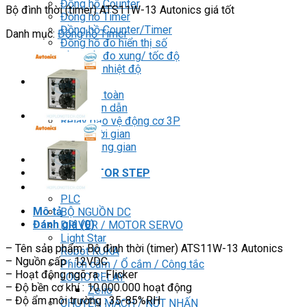
Đồng hồ Counter
Bộ đình thời (timer) ATS11W-13 Autonics giá tốt
Đồng hồ Timer
Đồng hồ Counter/Timer
Danh mục:
Đồng hồ Timer
Đồng hồ đo hiển thị số
Đồng hồ đo xung/ tốc độ
Đồng hồ nhiệt độ
RELAY
Relay an toàn
Relay bán dẫn
Relay bảo vệ động cơ 3P
Relay thời gian
Relay trung gian
BIẾN TẦN
DRIVER / MOTOR STEP
HMI
PLC
Mô tả
BỘ NGUỒN DC
Đánh giá (0)
DRIVER / MOTOR SERVO
Light Star
– Tên sản phẩm: Bộ đình thời (timer) ATS11W-13 Autonics
Robot KUKA
– Nguồn cấp : 12VDC
Phích cắm / Ổ cắm / Công tắc
– Hoạt động ngõ ra : Flicker
LOGIC RELAY
– Độ bền cơ khí : 10.000.000 hoạt động
Zelio
– Độ ẩm môi trường : 35-85%RH
CHUYỂN MẠCH / NÚT NHẤN