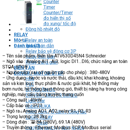
Đồng hồ Counter
Đồng hồ Timer
Đồng hồ Counter/Timer
Đồng hồ đo hiển thị số
Đồng hồ đo xung/ tốc độ
Đồng hồ nhiệt độ
RELAY
Mô tả
Relay an toàn
Đánh giá (0)
Relay bán dẫn
Relay bảo vệ động cơ 3P
– Tên sản phẩm: Biến tần ATV630D45N4 Schneider
Relay thời gian
– Ngõ vào : Analog AI1…AI3; logic DI1…DI6; chức năng an toàn
Relay trung gian
STOA, STOB
BIẾN TẦN
– Nguồn cấp (sai số nguồn cấp cho phép) : 380-480V
DRIVER / MOTOR STEP
– Ứng dụng : Nước và nước thải, dầu khí, khai khoáng, khoáng
HMI
sản và kim loại, thực phẩm & nước giải khát, hệ thống máy
PLC
bơm nước, hệ thống quạt thông gió, thiết bị nâng hạ trong công
BỘ NGUỒN DC
nghiệp, máy cẩu, băng truyền, thang cuốn
DRIVER / MOTOR SERVO
– Công suất : 45kW
Light Star
– Cấp bảo vệ : IP21
Robot KUKA
– Ngõ ra : Analog AO1, AO2; relay R1, R2, R3
Phích cắm / Ổ cắm / Công tắc
– Trọng lượng : 28.7kg
LOGIC RELAY
– Dòng điện : 79.8A (380V), 69.1A (480V)
Zelio
– Truyền thông : Ethernet, Modbus TCP, Modbus serial
CHUYỂN MẠCH / NÚT NHẤN