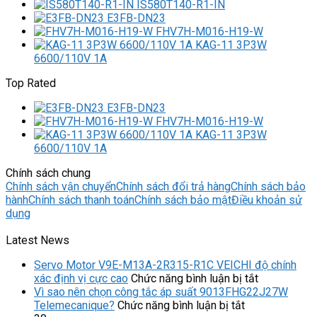
IS580T140-R1-IN
E3FB-DN23
FHV7H-M016-H19-W
KAG-11 3P3W
6600/110V 1A
Top Rated
E3FB-DN23
FHV7H-M016-H19-W
KAG-11 3P3W
6600/110V 1A
Chính sách chung
Chính sách vận chuyển
Chính sách đổi trả hàng
Chính sách bảo
hành
Chính sách thanh toán
Chính sách bảo mật
Điều khoản sử
dụng
Latest News
Servo Motor V9E-M13A-2R315-R1C VEICHI độ chính
ở
xác định vị cực cao
Chức năng bình luận bị tắt
Servo
Vì sao nên chọn công tắc áp suất 9013FHG22J27W
ở
Motor
Telemecanique?
Chức năng bình luận bị tắt