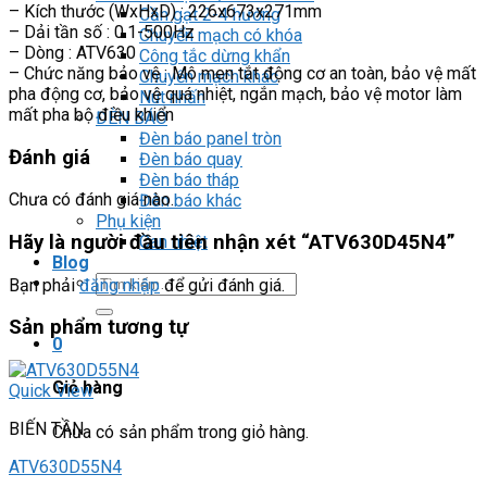
– Kích thước (WxHxD) : 226x673x271mm
Cần gạt 2-4 hướng
– Dải tần số : 0.1-500Hz
Chuyển mạch có khóa
– Dòng : ATV630
Công tắc dừng khẩn
– Chức năng bảo vệ : Mô men tắt động cơ an toàn, bảo vệ mất
Chuyển mạch khác
pha động cơ, bảo vệ quá nhiệt, ngắn mạch, bảo vệ motor làm
Nút nhấn
mất pha bộ điều khiển
ĐÈN BÁO
Đèn báo panel tròn
Đánh giá
Đèn báo quay
Đèn báo tháp
Chưa có đánh giá nào.
Đèn báo khác
Phụ kiện
Hãy là người đầu tiên nhận xét “ATV630D45N4”
Can nhiệt
Blog
Tìm
Bạn phải
đăng nhập
để gửi đánh giá.
kiếm:
Sản phẩm tương tự
0
Giỏ hàng
Quick View
BIẾN TẦN
Chưa có sản phẩm trong giỏ hàng.
ATV630D55N4