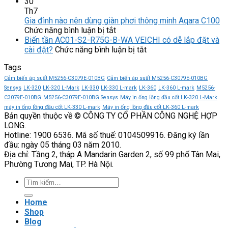
Vì
V9E-
30
sao
M13A-
Th7
nên
2R315-
Gia đình nào nên dùng giàn phơi thông minh Aqara C100
ở
chọn
R1C
Chức năng bình luận bị tắt
Gia
công
VEICHI
Biến tần AC01-S2-R75G-B-WA VEICHI có dễ lắp đặt và
đình
ở
tắc
độ
cài đặt?
Chức năng bình luận bị tắt
nào
Biến
áp
chính
Tags
nên
tần
suất
xác
dùng
AC01-
9013FHG22J
định
Cảm biến áp suất M5256-C3079E-010BG
Cảm biến áp suất M5256-C3079E-010BG
giàn
S2-
Telemecaniqu
vị
Sensys
LK-320
LK-320 L-Mark
LK-330
LK-330 L-mark
LK-360
LK-360 L-mark
M5256-
phơi
R75G-
cực
C3079E-010BG
M5256-C3079E-010BG Sensys
Máy in ống lồng đầu cốt LK-320 L-Mark
thông
B-
cao
máy in ống lồng đầu cốt LK-330 L-mark
Máy in ống lồng đầu cốt LK-360 L-mark
Bản quyền thuộc về © CÔNG TY CỔ PHẦN CÔNG NGHỆ HỢP
minh
WA
LONG.
Aqara
VEICHI
Hotline: 1900 6536. Mã số thuế: 0104509916. Đăng ký lần
C100
có
đầu: ngày 05 tháng 03 năm 2010.
dễ
Địa chỉ: Tầng 2, tháp A Mandarin Garden 2, số 99 phố Tân Mai,
lắp
Phường Tương Mai, TP. Hà Nội.
đặt
và
Tìm
cài
kiếm:
đặt?
Home
Shop
Blog