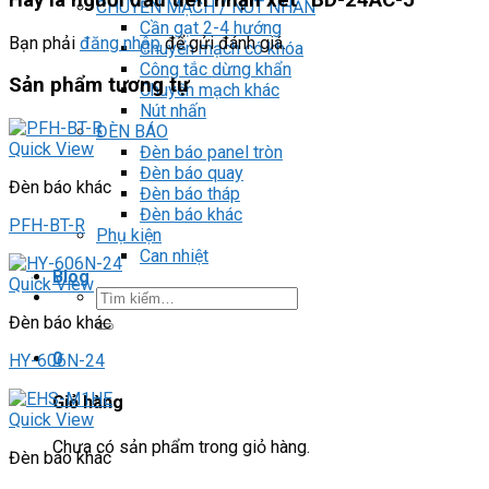
Hãy là người đầu tiên nhận xét “BD-24AC-J”
CHUYỂN MẠCH / NÚT NHẤN
Cần gạt 2-4 hướng
Bạn phải
đăng nhập
để gửi đánh giá.
Chuyển mạch có khóa
Công tắc dừng khẩn
Sản phẩm tương tự
Chuyển mạch khác
Nút nhấn
ĐÈN BÁO
Quick View
Đèn báo panel tròn
Đèn báo quay
Đèn báo khác
Đèn báo tháp
Đèn báo khác
PFH-BT-R
Phụ kiện
Can nhiệt
Blog
Quick View
Tìm
kiếm:
Đèn báo khác
0
HY-606N-24
Giỏ hàng
Quick View
Chưa có sản phẩm trong giỏ hàng.
Đèn báo khác