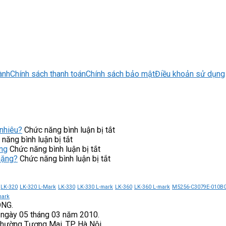
ành
Chính sách thanh toán
Chính sách bảo mật
Điều khoản sử dụng
ở
nhiêu?
Chức năng bình luận bị tắt
ở
Máy
năng bình luận bị tắt
Ứng
ở
lọc
ng
Chức năng bình luận bị tắt
dụng
NC-
ở
nước
nặng?
Chức năng bình luận bị tắt
của
4PT
Khởi
Cuckoo
khởi
NiSTRO
động
CP-
động
góp
mềm
ERPV0901U/WHVNCV
LK-320
LK-320 L-Mark
LK-330
LK-330 L-mark
LK-360
LK-360 L-mark
M5256-C3079E-010B
mềm
phần
CX300-
giá
mark
ONG.
CX300-
nâng
055-
bao
 ngày 05 tháng 03 năm 2010.
250-
cao
3
nhiêu?
Phường Tương Mai, TP. Hà Nội.
3
độ
VEICHI