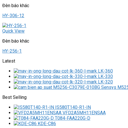
Đèn báo khác
HY-306-12
Quick View
Đèn báo khác
HY-256-1
Latest
LK-360
LK-330
LK-320
M525
Best Selling
IS580T140-R1-IN
VFD2A5MH11ENSAA
T084-FAA220G-D
KDE-C86