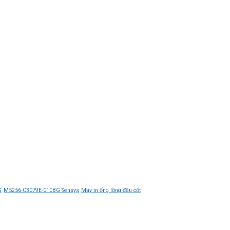
G
M5256-C3079E-010BG Sensys
Máy in ống lồng đầu cốt