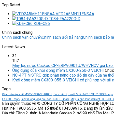
Top Rated
VFD2A5MH11ENSAA
T084-FAA220G-D
KDE-C86
Chính sách chung
Chính sách vận chuyển
Chính sách đổi trả hàng
Chính sách bảo h
Latest News
31
Th7
Máy lọc nước Cuckoo CP-ERPV0901U/WHVNCV giá bao 
Ứng dụng của khởi động mềm CX300-250-3 VEICHI
Chức 
NC-4PT NiSTRO góp phần nâng cao độ tin cậy của hệ thố
Khởi động mềm CX300-055-3 VEICHI có phù hợp với tải 
Tags
Cảm biến áp suất M5256-C3079E-010BG
Cảm biến áp suất M5256-C3079E-010BG Sensys
LK-320 L-Mark
máy in ống lồng đầu cốt LK-330 L-mark
Máy in ống lồng đầu cốt LK-360 L-
Bản quyền thuộc về © CÔNG TY CỔ PHẦN CÔNG NGHỆ HỢP L
Hotline: 1900 6536. Mã số thuế: 0104509916. Đăng ký lần đầu:
Địa chỉ: Tầng 2, tháp A Mandarin Garden 2, số 99 phố Tân Mai, 