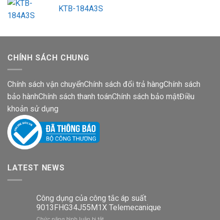
KTB-184A3S
CHÍNH SÁCH CHUNG
Chính sách vận chuyển
Chính sách đổi trả hàng
Chính sách
bảo hành
Chính sách thanh toán
Chính sách bảo mật
Điều
khoản sử dụng
LATEST NEWS
Công dụng của công tắc áp suất
9013FHG34J55M1X Telemecanique
ở
Chức năng bình luận bị tắt