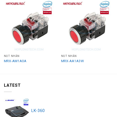
NÚT NHẤN
NÚT NHẤN
MRX-AM1A0A
MRX-AA1A3W
LATEST
LK-360