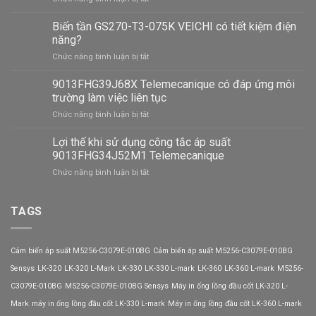
Công
dụng
Biến tần GS270-T3-075K VEICHI có tiết kiệm điện
của
năng?
công
ở
Chức năng bình luận bị tắt
tắc
Biến
áp
tần
9013FHG39J68X Telemecanique có đáp ứng môi
suất
GS270-
9013FHG34J55M1X
trường làm việc liên tục
T3-
Telemecanique
ở
Chức năng bình luận bị tắt
075K
9013FHG39J68X
VEICHI
Telemecanique
Lợi thế khi sử dụng công tắc áp suất
có
có
tiết
9013FHG34J52M1 Telemecanique
đáp
kiệm
ở
Chức năng bình luận bị tắt
ứng
điện
Lợi
môi
năng?
thế
trường
khi
TAGS
làm
sử
việc
dụng
liên
công
tục
Cảm biến áp suất M5256-C3079E-010BG
Cảm biến áp suất M5256-C3079E-010BG
tắc
áp
Sensys
LK-320
LK-320 L-Mark
LK-330
LK-330 L-mark
LK-360
LK-360 L-mark
M5256-
suất
C3079E-010BG
M5256-C3079E-010BG Sensys
Máy in ống lồng đầu cốt LK-320 L-
9013FHG34J52M1
Telemecanique
Mark
máy in ống lồng đầu cốt LK-330 L-mark
Máy in ống lồng đầu cốt LK-360 L-mark