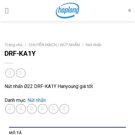
Skip
to
0
content
Trang chủ
/
CHUYỂN MẠCH / NÚT NHẤN
/
Nút nhấn
DRF-KA1Y
Nút nhấn Ø22 DRF-KA1Y Hanyoung giá tốt
Danh mục:
Nút nhấn
MÔ TẢ