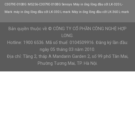
kiệm
C3079E-010BG
M5256-C3079E-010BG Sensys
Máy in ống lồng đầu cốt LK-320 L-
điện
năng?
Mark
máy in ống lồng đầu cốt LK-330 L-mark
Máy in ống lồng đầu cốt LK-360 L-mark
Bản quyền thuộc về © CÔNG TY CỔ PHẦN CÔNG NGHỆ HỢP
LONG.
Hotline: 1900 6536. Mã số thuế: 0104509916. Đăng ký lần đầu:
ngày 05 tháng 03 năm 2010.
Địa chỉ: Tầng 2, tháp A Mandarin Garden 2, số 99 phố Tân Mai,
Phường Tương Mai, TP. Hà Nội.