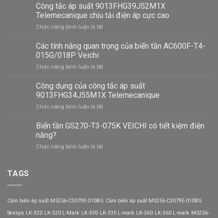
Công tắc áp suất 9013FHG39J52M1X
Telemecanique chịu tải điện áp cực cao
ở
Chức năng bình luận bị tắt
Công
tắc
Các tính năng quan trọng của biến tần AC600F-T4-
áp
015G/018P Veichi
suất
ở
Chức năng bình luận bị tắt
9013FHG39J52M1X
Các
Telemecanique
tính
Công dụng của công tắc áp suất
chịu
năng
tải
9013FHG34J55M1X Telemecanique
quan
điện
ở
Chức năng bình luận bị tắt
trọng
áp
Công
của
cực
dụng
Biến tần GS270-T3-075K VEICHI có tiết kiệm điện
biến
cao
của
tần
năng?
công
AC600F-
ở
Chức năng bình luận bị tắt
tắc
T4-
Biến
áp
015G/018P
tần
suất
Veichi
GS270-
TAGS
9013FHG34J55M1X
T3-
Telemecanique
075K
VEICHI
Cảm biến áp suất M5256-C3079E-010BG
Cảm biến áp suất M5256-C3079E-010BG
có
tiết
Sensys
LK-320
LK-320 L-Mark
LK-330
LK-330 L-mark
LK-360
LK-360 L-mark
M5256-