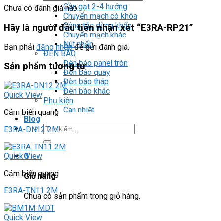
Cần gạt 2-4 hướng
Chưa có đánh giá nào.
Chuyển mạch có khóa
Công tắc dừng khẩn
Hãy là người đầu tiên nhận xét “E3RA-RP21”
Chuyển mạch khác
Nút nhấn
Bạn phải
đăng nhập
để gửi đánh giá.
ĐÈN BÁO
Đèn báo panel tròn
Sản phẩm tương tự
Đèn báo quay
Đèn báo tháp
Đèn báo khác
Quick View
Phụ kiện
Can nhiệt
Cảm biến quang
Blog
Tìm
E3RA-DN12 2M
kiếm:
0
Quick View
Cảm biến quang
Giỏ hàng
E3RA-TN11 2M
Chưa có sản phẩm trong giỏ hàng.
Quick View