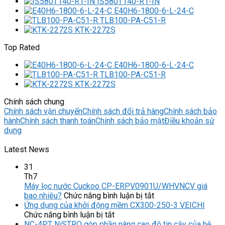
IS580T140-R1-IN
E40H6-1800-6-L-24-C
TLB100-PA-C51-R
KTK-2272S
Top Rated
E40H6-1800-6-L-24-C
TLB100-PA-C51-R
KTK-2272S
Chính sách chung
Chính sách vận chuyển
Chính sách đổi trả hàng
Chính sách bảo
hành
Chính sách thanh toán
Chính sách bảo mật
Điều khoản sử
dụng
Latest News
31
Th7
Máy lọc nước Cuckoo CP-ERPV0901U/WHVNCV giá
ở
bao nhiêu?
Chức năng bình luận bị tắt
Máy
Ứng dụng của khởi động mềm CX300-250-3 VEICHI
ở
lọc
Chức năng bình luận bị tắt
Ứng
nước
NC-4PT NiSTRO góp phần nâng cao độ tin cậy của hệ