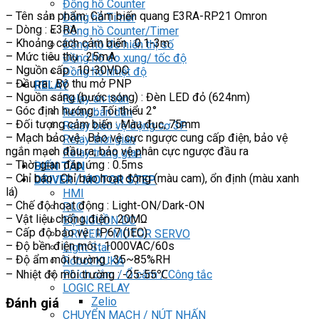
Đồng hồ Counter
– Tên sản phẩm: Cảm biến quang E3RA-RP21 Omron
Đồng hồ Timer
– Dòng : E3RA
Đồng hồ Counter/Timer
– Khoảng cách cảm biến : 0.1-3m
Đồng hồ đo hiển thị số
– Mức tiêu thụ : 25mA
Đồng hồ đo xung/ tốc độ
– Nguồn cấp : 10-30VDC
Đồng hồ nhiệt độ
– Đầu ra : Bộ thu mở PNP
RELAY
– Nguồn sáng (bước sóng) : Đèn LED đỏ (624nm)
Relay an toàn
– Góc định hướng : Tối thiểu 2°
Relay bán dẫn
– Đối tượng cảm biến : Màu đục, 75mm
Relay bảo vệ động cơ 3P
– Mạch bảo vệ : Bảo vệ cực ngược cung cấp điện, bảo vệ
Relay thời gian
ngắn mạch đầu ra, bảo vệ phân cực ngược đầu ra
Relay trung gian
– Thời gian đáp ứng : 0.5ms
BIẾN TẦN
– Chỉ báo : Chỉ báo hoạt động (màu cam), ổn định (màu xanh
DRIVER / MOTOR STEP
lá)
HMI
– Chế độ hoạt động : Light-ON/Dark-ON
PLC
– Vật liệu chống điện : 20MΩ
BỘ NGUỒN DC
– Cấp độ bảo vệ : IP67 (IEC)
DRIVER / MOTOR SERVO
– Độ bền điện môi : 1000VAC/60s
Light Star
– Độ ẩm môi trường : 35~85%RH
Robot KUKA
– Nhiệt độ môi trường : -25-55℃
Phích cắm / Ổ cắm / Công tắc
LOGIC RELAY
Zelio
Đánh giá
CHUYỂN MẠCH / NÚT NHẤN