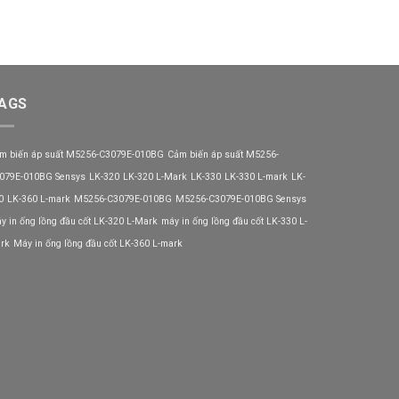
AGS
m biến áp suất M5256-C3079E-010BG
Cảm biến áp suất M5256-
079E-010BG Sensys
LK-320
LK-320 L-Mark
LK-330
LK-330 L-mark
LK-
0
LK-360 L-mark
M5256-C3079E-010BG
M5256-C3079E-010BG Sensys
y in ống lồng đầu cốt LK-320 L-Mark
máy in ống lồng đầu cốt LK-330 L-
rk
Máy in ống lồng đầu cốt LK-360 L-mark