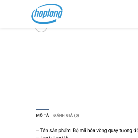
Skip
to
content
MÔ TẢ
ĐÁNH GIÁ (0)
– Tên sản phẩm: Bộ mã hóa vòng quay tương đ