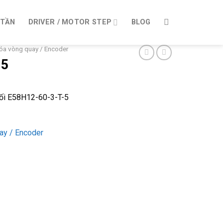
 TẦN
DRIVER / MOTOR STEP
BLOG
óa vòng quay / Encoder
-5
ối E58H12-60-3-T-5
ay / Encoder