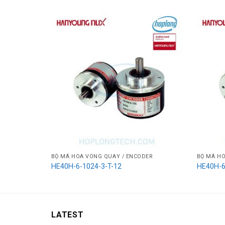
BỘ MÃ HÓA VÒNG QUAY / ENCODER
BỘ MÃ HÓ
HE40H-6-1024-3-T-12
HE40H-6
LATEST