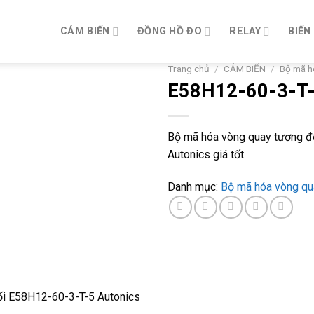
CẢM BIẾN
ĐỒNG HỒ ĐO
RELAY
BIẾN
Trang chủ
/
CẢM BIẾN
/
Bộ mã h
E58H12-60-3-T
Bộ mã hóa vòng quay tương đ
Autonics giá tốt
Danh mục:
Bộ mã hóa vòng qu
ối E58H12-60-3-T-5 Autonics