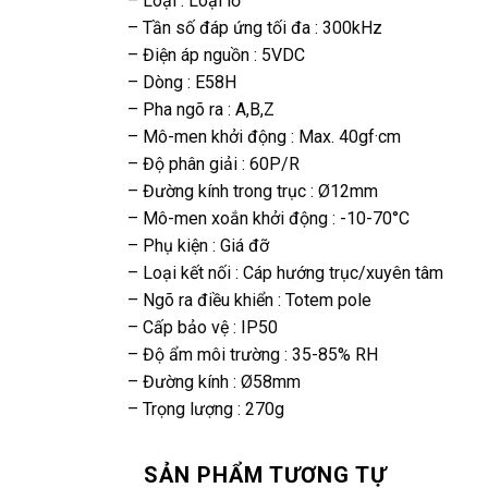
– Loại : Loại lỗ
– Tần số đáp ứng tối đa : 300kHz
– Điện áp nguồn : 5VDC
– Dòng : E58H
– Pha ngõ ra : A,B,Z
– Mô-men khởi động : Max. 40gf·cm
– Độ phân giải : 60P/R
– Đường kính trong trục : Ø12mm
– Mô-men xoắn khởi động : -10-70°C
– Phụ kiện : Giá đỡ
– Loại kết nối : Cáp hướng trục/xuyên tâm
– Ngõ ra điều khiển : Totem pole
– Cấp bảo vệ : IP50
– Độ ẩm môi trường : 35-85% RH
– Đường kính : Ø58mm
– Trọng lượng : 270g
SẢN PHẨM TƯƠNG TỰ