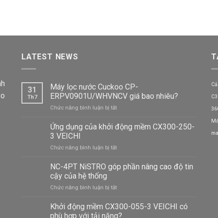
LATEST NEWS
T
nh
Cả
Máy lọc nước Cuckoo CP-
31
ảo
ERPV0901U/WHVNCV giá bao nhiêu?
C3
Th7
ở
Chức năng bình luận bị tắt
36
Máy
Má
lọc
Ứng dụng của khởi động mềm CX300-250-
nước
ma
3 VEICHI
Cuckoo
ở
Chức năng bình luận bị tắt
CP-
Ứng
ERPV0901U/WHVNCV
dụng
NC-4PT NiSTRO góp phần nâng cao độ tin
giá
của
bao
cậy của hệ thống
khởi
nhiêu?
ở
Chức năng bình luận bị tắt
động
NC-
mềm
4PT
Khởi động mềm CX300-055-3 VEICHI có
CX300-
NiSTRO
250-
phù hợp với tải nặng?