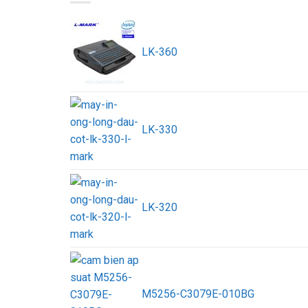
LK-360
LK-330
LK-320
M5256-C3079E-010BG