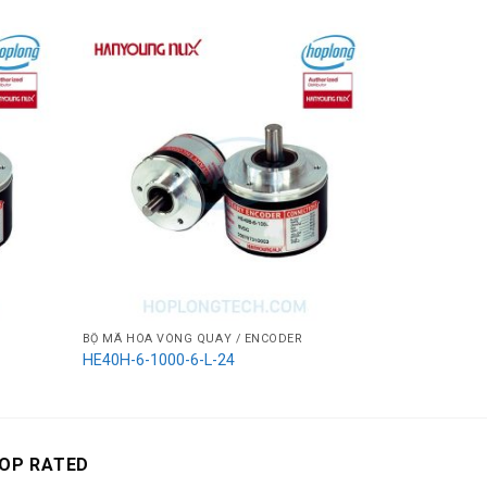
BỘ MÃ HÓA VÒNG QUAY / ENCODER
BỘ MÃ HÓA V
HE40H-6-1000-6-L-24
HE40H-6-102
OP RATED