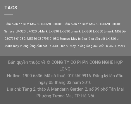
động
cao
mềm
TAGS
độ
CX300-
tin
055-
cậy
3
của
Cảm biến áp suất M5256-C3079E-010BG
Cảm biến áp suất M5256-C3079E-010BG
VEICHI
hệ
có
Sensys
LK-320
LK-320 L-Mark
LK-330
LK-330 L-mark
LK-360
LK-360 L-mark
M5256-
thống
phù
C3079E-010BG
M5256-C3079E-010BG Sensys
Máy in ống lồng đầu cốt LK-320 L-
hợp
với
Mark
máy in ống lồng đầu cốt LK-330 L-mark
Máy in ống lồng đầu cốt LK-360 L-mark
tải
nặng?
Bản quyền thuộc về © CÔNG TY CỔ PHẦN CÔNG NGHỆ HỢP
LONG.
Hotline: 1900 6536. Mã số thuế: 0104509916. Đăng ký lần đầu:
ngày 05 tháng 03 năm 2010.
Địa chỉ: Tầng 2, tháp A Mandarin Garden 2, số 99 phố Tân Mai,
Phường Tương Mai, TP. Hà Nội.