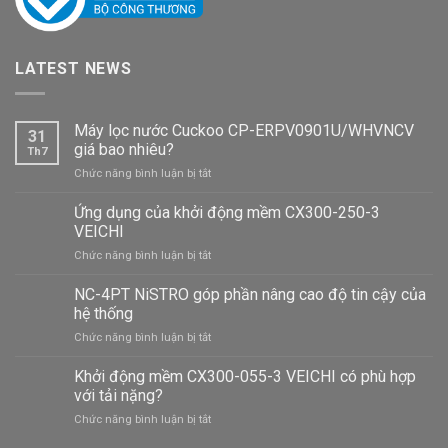
LATEST NEWS
Máy lọc nước Cuckoo CP-ERPV0901U/WHVNCV
31
giá bao nhiêu?
Th7
ở
Chức năng bình luận bị tắt
Máy
lọc
Ứng dụng của khởi động mềm CX300-250-3
nước
VEICHI
Cuckoo
ở
Chức năng bình luận bị tắt
CP-
Ứng
ERPV0901U/WHVNCV
dụng
NC-4PT NiSTRO góp phần nâng cao độ tin cậy của
giá
của
bao
hệ thống
khởi
nhiêu?
ở
Chức năng bình luận bị tắt
động
NC-
mềm
4PT
Khởi động mềm CX300-055-3 VEICHI có phù hợp
CX300-
NiSTRO
250-
với tải nặng?
góp
3
ở
Chức năng bình luận bị tắt
phần
VEICHI
Khởi
nâng