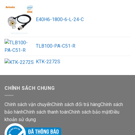
E40H6-1800-6-L-24-C
TLB100-PA-C51-R
KTK-2272S
CHÍNH SÁCH CHUNG
Chính sách vận chuyển
Chính sách đổi trả hàng
Chính sách
bảo hành
Chính sách thanh toán
Chính sách bảo mật
Điều
khoản sử dụng