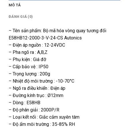
MÔ TẢ
ĐÁNH GIÁ (0)
– Tên sản phẩm: Bộ mã hóa vòng quay tương đối
E58HB12-2000-3-V-24-CS Autonics
– Điện áp nguồn : 12-24VDC
– Pha ngõ ra : A,B,Z
– Phụ kiện : Giá đỡ
– Cấp bảo vệ : IP50
– Trọng lượng : 200g
– Nhiệt độ môi trường : -10-70°C
– Ngõ ra điều khiển : Điện áp
– Đường kính trục : Ø12mm
– Dòng : E58HB
– Độ phân giải : 2000P/R
– Loại kết nối : Giắc cắm xuyên tâm
– Độ ẩm môi trường : 35-85% RH