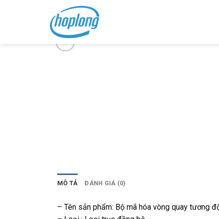
Skip
to
content
MÔ TẢ
ĐÁNH GIÁ (0)
– Tên sản phẩm: Bộ mã hóa vòng quay tương đ