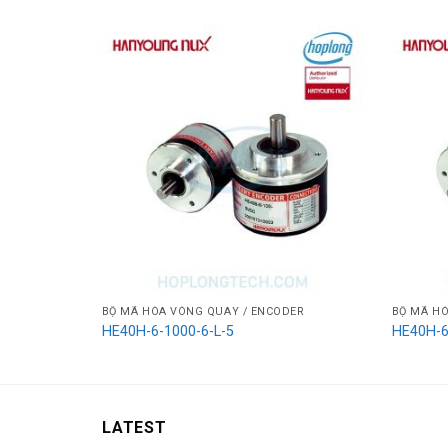
BỘ MÃ HÓA VÒNG QUAY / ENCODER
BỘ MÃ HÓ
HE40H-6-1000-6-L-5
HE40H-6
LATEST