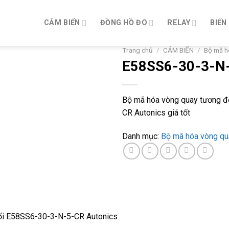
CẢM BIẾN
ĐỒNG HỒ ĐO
RELAY
BIẾN
Trang chủ
/
CẢM BIẾN
/
Bộ mã h
E58SS6-30-3-N
Bộ mã hóa vòng quay tương 
CR Autonics giá tốt
Danh mục:
Bộ mã hóa vòng qu
ối E58SS6-30-3-N-5-CR Autonics