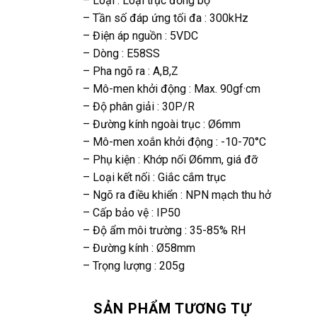
– Loại : Loại trục đồng bộ
– Tần số đáp ứng tối đa : 300kHz
– Điện áp nguồn : 5VDC
– Dòng : E58SS
– Pha ngõ ra : A,B,Z
– Mô-men khởi động : Max. 90gf·cm
– Độ phân giải : 30P/R
– Đường kính ngoài trục : Ø6mm
– Mô-men xoắn khởi động : -10-70°C
– Phụ kiện : Khớp nối Ø6mm, giá đỡ
– Loại kết nối : Giắc cắm trục
– Ngõ ra điều khiển : NPN mạch thu hở
– Cấp bảo vệ : IP50
– Độ ẩm môi trường : 35-85% RH
– Đường kính : Ø58mm
– Trọng lượng : 205g
SẢN PHẨM TƯƠNG TỰ