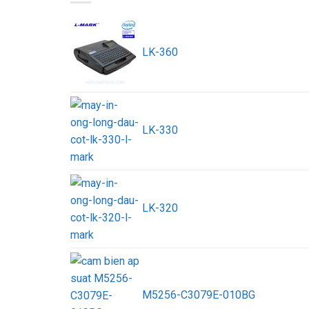
LK-360
LK-330
LK-320
M5256-C3079E-010BG