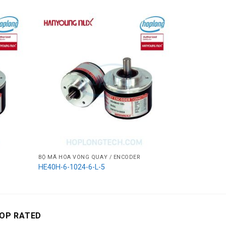
BỘ MÃ HÓA VÒNG QUAY / ENCODER
BỘ MÃ HÓA V
HE40H-6-1024-6-L-5
HE40H-6-10
OP RATED