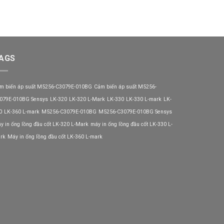
AGS
m biến áp suất M5256-C3079E-010BG
Cảm biến áp suất M5256-
079E-010BG Sensys
LK-320
LK-320 L-Mark
LK-330
LK-330 L-mark
LK-
0
LK-360 L-mark
M5256-C3079E-010BG
M5256-C3079E-010BG Sensys
y in ống lồng đầu cốt LK-320 L-Mark
máy in ống lồng đầu cốt LK-330 L-
rk
Máy in ống lồng đầu cốt LK-360 L-mark