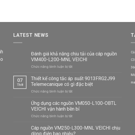
LATEST NEWS
T
nh
Cả
Đánh giá khả năng chịu tải của cáp nguồn
ảo
VM400-L200-MNL VEICHI
C3
ở
Chức năng bình luận bị tắt
36
Đánh
Má
giá
Thiết kế công tắc áp suất 9013FRG2J99
07
khả
ma
Telemecanique có gì đặc biệt
Th8
năng
ở
Chức năng bình luận bị tắt
chịu
Thiết
tải
kế
Ứng dụng các nguồn VM050-L100-OBTL
của
công
cáp
VEICHI vận hành bền bỉ
tắc
nguồn
ở
Chức năng bình luận bị tắt
áp
VM400-
Ứng
suất
L200-
dụng
Cáp nguồn VM250-L300-MNL VEICHI chịu
9013FRG2J99
MNL
các
Telemecanique
dòng điện bao nhiêu?
VEICHI