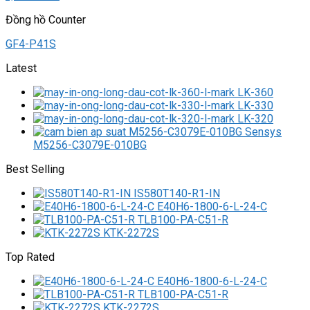
Đồng hồ Counter
GF4-P41S
Latest
LK-360
LK-330
LK-320
M5256-C3079E-010BG
Best Selling
IS580T140-R1-IN
E40H6-1800-6-L-24-C
TLB100-PA-C51-R
KTK-2272S
Top Rated
E40H6-1800-6-L-24-C
TLB100-PA-C51-R
KTK-2272S