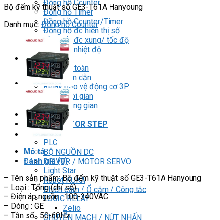
Đồng hồ Counter
Bộ đếm kỹ thuật số GE3-T61A Hanyoung
Đồng hồ Timer
Đồng hồ Counter/Timer
Danh mục:
Đồng hồ Counter
Đồng hồ đo hiển thị số
Đồng hồ đo xung/ tốc độ
Đồng hồ nhiệt độ
RELAY
Relay an toàn
Relay bán dẫn
Relay bảo vệ động cơ 3P
Relay thời gian
Relay trung gian
BIẾN TẦN
DRIVER / MOTOR STEP
HMI
PLC
Mô tả
BỘ NGUỒN DC
Đánh giá (0)
DRIVER / MOTOR SERVO
Light Star
– Tên sản phẩm: Bộ đếm kỹ thuật số GE3-T61A Hanyoung
Robot KUKA
– Loại : Tổng (chỉ số)
Phích cắm / Ổ cắm / Công tắc
– Điện áp nguồn : 100-240VAC
LOGIC RELAY
– Dòng : GE
Zelio
– Tần số : 50-60Hz
CHUYỂN MẠCH / NÚT NHẤN