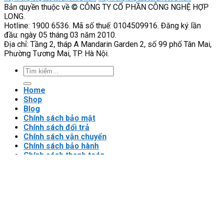
Bản quyền thuộc về © CÔNG TY CỔ PHẦN CÔNG NGHỆ HỢP
tin
VEICHI
LONG.
cậy
có
Hotline: 1900 6536. Mã số thuế: 0104509916. Đăng ký lần
của
phù
đầu: ngày 05 tháng 03 năm 2010.
hệ
hợp
Địa chỉ: Tầng 2, tháp A Mandarin Garden 2, số 99 phố Tân Mai,
thống
với
Phường Tương Mai, TP. Hà Nội.
tải
nặng?
Tìm
kiếm:
Home
Shop
Blog
Chính sách bảo mật
Chính sách đổi trả
Chính sách vận chuyển
Chính sách bảo hành
Chính sách thanh toán
Điều khoản sử dụng
Đăng nhập
Newsletter
Đăng nhập