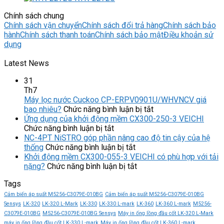
Chính sách chung
Chính sách vận chuyển
Chính sách đổi trả hàng
Chính sách bảo
hành
Chính sách thanh toán
Chính sách bảo mật
Điều khoản sử
dụng
Latest News
31
Th7
Máy lọc nước Cuckoo CP-ERPV0901U/WHVNCV giá
ở
bao nhiêu?
Chức năng bình luận bị tắt
Máy
Ứng dụng của khởi động mềm CX300-250-3 VEICHI
ở
lọc
Chức năng bình luận bị tắt
Ứng
nước
NC-4PT NiSTRO góp phần nâng cao độ tin cậy của hệ
dụng
ở
Cuckoo
thống
Chức năng bình luận bị tắt
của
NC-
CP-
Khởi động mềm CX300-055-3 VEICHI có phù hợp với tải
khởi
4PT
ở
ERPV0901U/WHVN
nặng?
Chức năng bình luận bị tắt
động
NiSTRO
Khởi
giá
Tags
mềm
góp
động
bao
CX300-
phần
mềm
nhiêu?
Cảm biến áp suất M5256-C3079E-010BG
Cảm biến áp suất M5256-C3079E-010BG
250-
nâng
CX300-
Sensys
LK-320
LK-320 L-Mark
LK-330
LK-330 L-mark
LK-360
LK-360 L-mark
M5256-
3
cao
055-
C3079E-010BG
M5256-C3079E-010BG Sensys
Máy in ống lồng đầu cốt LK-320 L-Mark
VEICHI
độ
3
máy in ống lồng đầu cốt LK-330 L-mark
Máy in ống lồng đầu cốt LK-360 L-mark