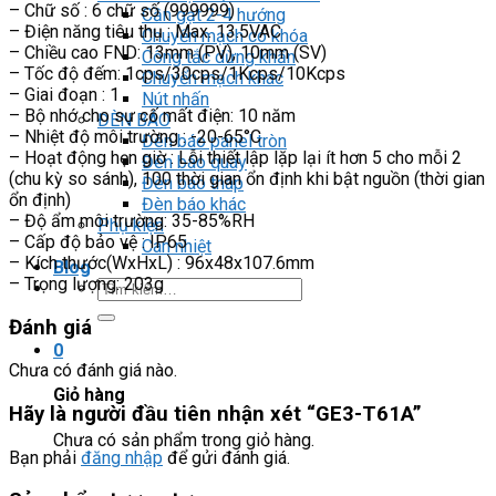
– Chữ số : 6 chữ số (999999)
Cần gạt 2-4 hướng
– Điện năng tiêu thụ : Max. 13.5VAC
Chuyển mạch có khóa
– Chiều cao FND: 13mm (PV), 10mm (SV)
Công tắc dừng khẩn
– Tốc độ đếm: 1cps/30cps/1Kcps/10Kcps
Chuyển mạch khác
– Giai đoạn : 1
Nút nhấn
– Bộ nhớ cho sự cố mất điện: 10 năm
ĐÈN BÁO
– Nhiệt độ môi trường : -20-65°C
Đèn báo panel tròn
– Hoạt động hẹn giờ : Lỗi thiết lập lặp lại ít hơn 5 cho mỗi 2
Đèn báo quay
(chu kỳ so sánh), 100 thời gian ổn định khi bật nguồn (thời gian
Đèn báo tháp
ổn định)
Đèn báo khác
– Độ ẩm môi trường: 35-85%RH
Phụ kiện
– Cấp độ bảo vệ : IP65
Can nhiệt
– Kích thước(WxHxL) : 96x48x107.6mm
Blog
– Trọng lượng: 203g
Tìm
kiếm:
Đánh giá
0
Chưa có đánh giá nào.
Giỏ hàng
Hãy là người đầu tiên nhận xét “GE3-T61A”
Chưa có sản phẩm trong giỏ hàng.
Bạn phải
đăng nhập
để gửi đánh giá.