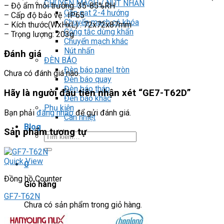
CHUYỂN MẠCH / NÚT NHẤN
– Độ ẩm môi trường: 35-85%RH
Cần gạt 2-4 hướng
– Cấp độ bảo vệ : IP65
Chuyển mạch có khóa
– Kích thước(WxHxL) : 72x72x87mm
Công tắc dừng khẩn
– Trọng lượng: 203g
Chuyển mạch khác
Nút nhấn
Đánh giá
ĐÈN BÁO
Đèn báo panel tròn
Chưa có đánh giá nào.
Đèn báo quay
Đèn báo tháp
Hãy là người đầu tiên nhận xét “GE7-T62D”
Đèn báo khác
Phụ kiện
Bạn phải
đăng nhập
để gửi đánh giá.
Can nhiệt
Blog
Sản phẩm tương tự
Tìm
kiếm:
Quick View
0
Đồng hồ Counter
Giỏ hàng
GF7-T62N
Chưa có sản phẩm trong giỏ hàng.