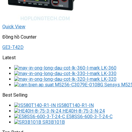
Quick View
Đồng hồ Counter
GE3-T42D
Latest
LK-360
LK-330
LK-320
M525
Best Selling
IS580T140-R1-IN
HE40H-8-75-3-N-24
E58SS6-600-3-T-24-C
SR3B101B