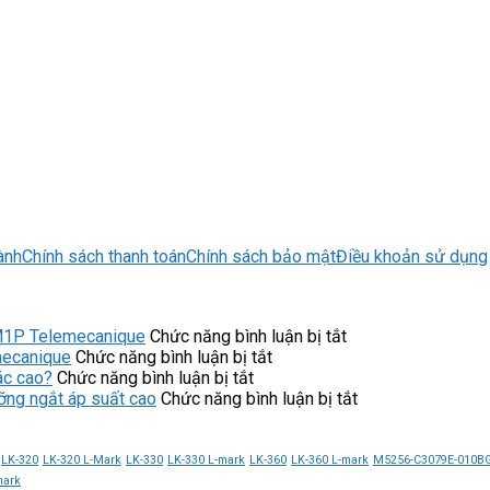
ành
Chính sách thanh toán
Chính sách bảo mật
Điều khoản sử dụng
ở
M1P Telemecanique
Chức năng bình luận bị tắt
ở
Kinh
mecanique
Chức năng bình luận bị tắt
ở
Ưu
nghiệm
ác cao?
Chức năng bình luận bị tắt
Servo
điểm
chọn
ở
ng ngắt áp suất cao
Chức năng bình luận bị tắt
Motor
của
mua
Công
V7E-
công
công
tắc
M13A-
tắc
tắc
áp
LK-320
LK-320 L-Mark
LK-330
LK-330 L-mark
LK-360
LK-360 L-mark
M5256-C3079E-010B
1R315-
áp
áp
suất
mark