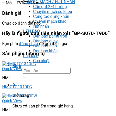
CHUYỂN MẠCH / NÚT NHẤN
– Màu : 16777216 màu
Cần gạt 2-4 hướng
Chuyển mạch có khóa
Đánh giá
Công tắc dừng khẩn
Chuyển mạch khác
Chưa có đánh giá nào.
Nút nhấn
ĐÈN BÁO
Hãy là người đầu tiên nhận xét “GP-S070-T9D6”
Đèn báo panel tròn
Đèn báo quay
Bạn phải
đăng nhập
để gửi đánh giá.
Đèn báo tháp
Đèn báo khác
Sản phẩm tương tự
Phụ kiện
Can nhiệt
Blog
Quick View
Tìm
kiếm:
HMI
0
HMIGTO1310FC
Giỏ hàng
Quick View
Chưa có sản phẩm trong giỏ hàng.
HMI