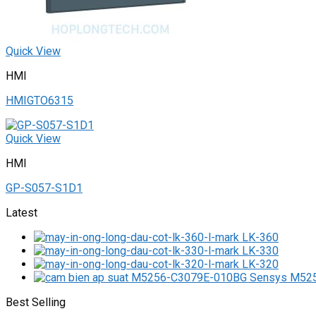
Quick View
HMI
HMIGTO6315
Quick View
HMI
GP-S057-S1D1
Latest
LK-360
LK-330
LK-320
M525
Best Selling