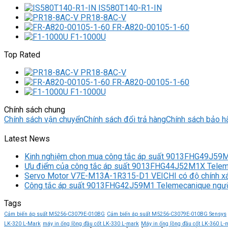
IS580T140-R1-IN
PR18-8AC-V
FR-A820-00105-1-60
F1-1000U
Top Rated
PR18-8AC-V
FR-A820-00105-1-60
F1-1000U
Chính sách chung
Chính sách vận chuyển
Chính sách đổi trả hàng
Chính sách bảo h
Latest News
Kinh nghiệm chọn mua công tắc áp suất 9013FHG49J59
Ưu điểm của công tắc áp suất 9013FHG44J52M1X Tele
Servo Motor V7E-M13A-1R315-D1 VEICHI có độ chính x
Công tắc áp suất 9013FHG42J59M1 Telemecanique ngưỡ
Tags
Cảm biến áp suất M5256-C3079E-010BG
Cảm biến áp suất M5256-C3079E-010BG Sensys
LK-320 L-Mark
máy in ống lồng đầu cốt LK-330 L-mark
Máy in ống lồng đầu cốt LK-360 L-