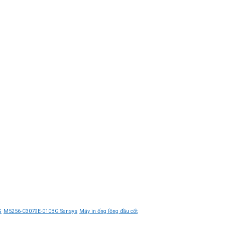
G
M5256-C3079E-010BG Sensys
Máy in ống lồng đầu cốt