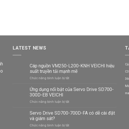
LATEST NEWS
T
nh
Cả
Cáp nguồn VM250-L200-KNH VEICHI hiệu
ảo
suất truyền tải mạnh mẽ
C3
ở
Chức năng bình luận bị tắt
36
Cáp
Má
nguồn
Ứng dụng nổi bật của Servo Drive SD700-
VM250-
ma
300D-EB VEICHI
L200-
ở
Chức năng bình luận bị tắt
KNH
Ứng
VEICHI
dụng
Servo Drive SD700-700D-FA có dễ cài đặt
hiệu
nổi
suất
và giám sát?
bật
truyền
ở
Chức năng bình luận bị tắt
của
tải