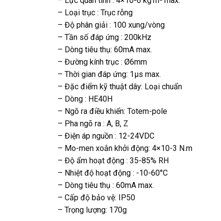
– Lực quán tính : 4×10-6 kg·m² max.
– Loại trục : Trục rỗng
– Độ phân giải : 100 xung/vòng
– Tần số đáp ứng : 200kHz
– Dòng tiêu thụ: 60mA max.
– Đường kính trục : Ø6mm
– Thời gian đáp ứng: 1μs max.
– Đặc điểm kỹ thuật dây: Loại chuẩn
– Dòng : HE40H
– Ngõ ra điều khiển: Totem-pole
– Pha ngõ ra : A, B, Z
– Điện áp nguồn : 12-24VDC
– Mo-men xoắn khởi động: 4×10-3 N.m
– Độ ẩm hoạt động : 35-85% RH
– Nhiệt độ hoạt động : -10-60°C
– Dòng tiêu thụ : 60mA max.
– Cấp độ bảo vệ: IP50
– Trọng lượng: 170g