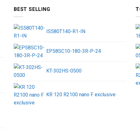
BEST SELLING
T
IS580T140-R1-IN
EP58SC10-180-3R-P-24
KT-302HS-0500
KR 120 R2100 nano F exclusive