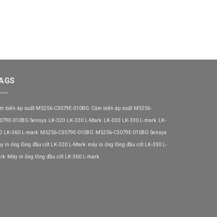
AGS
m biến áp suất M5256-C3079E-010BG
Cảm biến áp suất M5256-
079E-010BG Sensys
LK-320
LK-320 L-Mark
LK-330
LK-330 L-mark
LK-
0
LK-360 L-mark
M5256-C3079E-010BG
M5256-C3079E-010BG Sensys
y in ống lồng đầu cốt LK-320 L-Mark
máy in ống lồng đầu cốt LK-330 L-
rk
Máy in ống lồng đầu cốt LK-360 L-mark