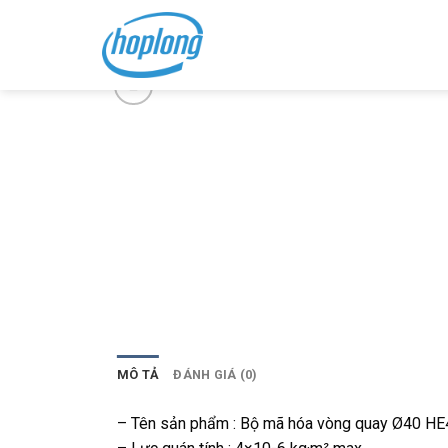
Skip
to
content
MÔ TẢ
ĐÁNH GIÁ (0)
– Tên sản phẩm : Bộ mã hóa vòng quay Ø40 H