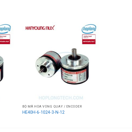
BỘ MÃ HÓA VÒNG QUAY / ENCODER
BỘ MÃ HÓA V
HE40H-6-1024-3-N-12
HE40H-6-102