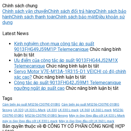
Chính sách chung
Chính sách vận chuyển
Chính sách đổi trả hàng
Chính sách bảo
hành
Chính sách thanh toán
Chính sách bảo mật
Điều khoản sử
dụng
Latest News
Kinh nghiệm chọn mua công tắc áp suất
9013FHG49J59M1P Telemecanique
Chức năng bình
ở
luận bị tắt
Kinh
Ưu điểm của công tắc áp suất 9013FHG44J52M1X
nghiệm
ở
Telemecanique
Chức năng bình luận bị tắt
chọn
Ưu
Servo Motor V7E-M13A-1R315-D1 VEICHI có độ chính
mua
ở
điểm
xác cao?
Chức năng bình luận bị tắt
công
Servo
của
Công tắc áp suất 9013FHG42J59M1 Telemecanique
tắc
Motor
công
ở
ngưỡng ngắt áp suất cao
Chức năng bình luận bị tắt
áp
V7E-
tắc
Công
Tags
suất
M13A-
áp
tắc
9013FHG49J59M1P
1R315-
suất
áp
Cảm biến áp suất M5256-C3079E-010BG
Cảm biến áp suất M5256-C3079E-010BG
Telemecanique
D1
9013FHG44J5
suất
Sensys
LK-320
LK-320 L-Mark
LK-330
LK-330 L-mark
LK-360
LK-360 L-mark
M5256-
VEICHI
Telemecanique
9013
C3079E-010BG
M5256-C3079E-010BG Sensys
Máy in ống lồng đầu cốt LK-320 L-Mark
có
Telem
máy in ống lồng đầu cốt LK-330 L-mark
Máy in ống lồng đầu cốt LK-360 L-mark
Bản quyền thuộc về © CÔNG TY CỔ PHẦN CÔNG NGHỆ HỢP
độ
ngưỡ