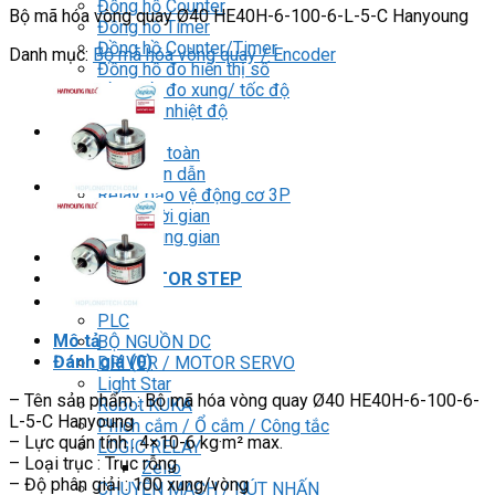
Đồng hồ Counter
Bộ mã hóa vòng quay Ø40 HE40H-6-100-6-L-5-C Hanyoung
Đồng hồ Timer
Đồng hồ Counter/Timer
Danh mục:
Bộ mã hóa vòng quay / Encoder
Đồng hồ đo hiển thị số
Đồng hồ đo xung/ tốc độ
Đồng hồ nhiệt độ
RELAY
Relay an toàn
Relay bán dẫn
Relay bảo vệ động cơ 3P
Relay thời gian
Relay trung gian
BIẾN TẦN
DRIVER / MOTOR STEP
HMI
PLC
Mô tả
BỘ NGUỒN DC
Đánh giá (0)
DRIVER / MOTOR SERVO
Light Star
– Tên sản phẩm : Bộ mã hóa vòng quay Ø40 HE40H-6-100-6-
Robot KUKA
L-5-C Hanyoung
Phích cắm / Ổ cắm / Công tắc
– Lực quán tính : 4×10-6 kg·m² max.
LOGIC RELAY
– Loại trục : Trục rỗng
Zelio
– Độ phân giải : 100 xung/vòng
CHUYỂN MẠCH / NÚT NHẤN