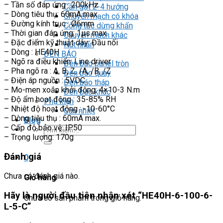
– Tần số đáp ứng : 200kHz
Cần gạt 2-4 hướng
– Dòng tiêu thụ: 60mA max.
Chuyển mạch có khóa
– Đường kính trục : Ø6mm
Công tắc dừng khẩn
– Thời gian đáp ứng: 1μs max.
Chuyển mạch khác
– Đặc điểm kỹ thuật dây: Đầu nối
Nút nhấn
– Dòng : HE40H
ĐÈN BÁO
– Ngõ ra điều khiển: Line driver
Đèn báo panel tròn
– Pha ngõ ra : A, B, Z, /A, /B, /Z
Đèn báo quay
– Điện áp nguồn : 5VDC
Đèn báo tháp
– Mo-men xoắn khởi động: 4×10-3 N.m
Đèn báo khác
– Độ ẩm hoạt động : 35-85% RH
Phụ kiện
– Nhiệt độ hoạt động : -10-60°C
Can nhiệt
– Dòng tiêu thụ : 60mA max.
Blog
– Cấp độ bảo vệ: IP50
Tìm
– Trọng lượng: 170g
kiếm:
Đánh giá
0
Chưa có đánh giá nào.
Giỏ hàng
Hãy là người đầu tiên nhận xét “HE40H-6-100-6-
Chưa có sản phẩm trong giỏ hàng.
L-5-C”