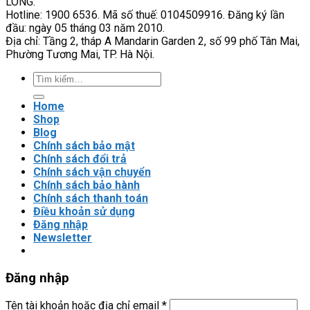
LONG.
chính
ngắt
Hotline: 1900 6536. Mã số thuế: 0104509916. Đăng ký lần
xác
áp
đầu: ngày 05 tháng 03 năm 2010.
cao?
suất
Địa chỉ: Tầng 2, tháp A Mandarin Garden 2, số 99 phố Tân Mai,
cao
Phường Tương Mai, TP. Hà Nội.
Tìm
kiếm:
Home
Shop
Blog
Chính sách bảo mật
Chính sách đổi trả
Chính sách vận chuyển
Chính sách bảo hành
Chính sách thanh toán
Điều khoản sử dụng
Đăng nhập
Newsletter
Đăng nhập
Tên tài khoản hoặc địa chỉ email
*