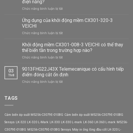
điện năng?
ở
Chức năng bình luận bị tắt
Công
tắc
Ứng dụng của khởi động mềm CX301-320-3
áp
VEICHI
suất
ở
Chức năng bình luận bị tắt
9013FHG32J52M1
Ứng
có
dụng
Khởi động mềm CX301-008-3 VEICHI có thể thay
tiết
của
kiệm
thế biến tần trong trường hợp nào?
khởi
điện
ở
Chức năng bình luận bị tắt
động
năng?
Khởi
mềm
động
9013FHG22J43X Telemecanique có cấu hình tiếp
CX301-
03
mềm
320-
điểm đóng cắt ổn định
Th8
CX301-
3
ở
Chức năng bình luận bị tắt
008-
VEICHI
9013FHG22J43X
3
Telemecanique
VEICHI
có
TAGS
có
cấu
thể
hình
thay
tiếp
thế
Cảm biến áp suất M5256-C3079E-010BG
Cảm biến áp suất M5256-C3079E-010BG
điểm
biến
đóng
Sensys
LK-320
LK-320 L-Mark
LK-330
LK-330 L-mark
LK-360
LK-360 L-mark
M5256-
tần
cắt
trong
C3079E-010BG
M5256-C3079E-010BG Sensys
Máy in ống lồng đầu cốt LK-320 L-
ổn
trường