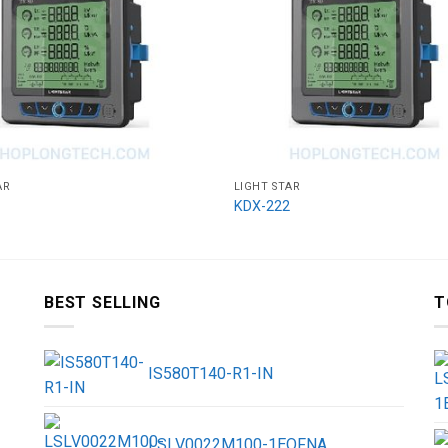
AR
LIGHT STAR
KDX-222
BEST SELLING
T
IS580T140-R1-IN
LSLV0022M100-1EOFNA