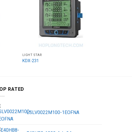
LIGHT STAR
LIGHT STAR
KDX-231
KDX-232
OP RATED
LSLV0022M100-1EOFNA