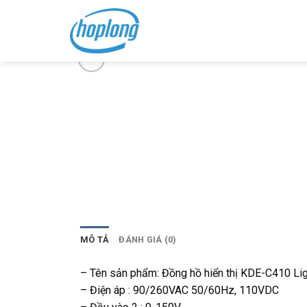
Skip
to
content
MÔ TẢ
ĐÁNH GIÁ (0)
– Tên sản phẩm: Đồng hồ hiển thị KDE-C410 Lig
– Điện áp : 90/260VAC 50/60Hz, 110VDC