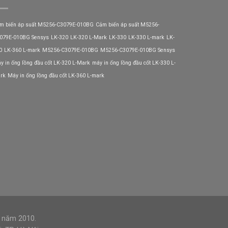
m biến áp suất M5256-C3079E-010BG
Cảm biến áp suất M5256-
079E-010BG Sensys
LK-320
LK-320 L-Mark
LK-330
LK-330 L-mark
LK-
0
LK-360 L-mark
M5256-C3079E-010BG
M5256-C3079E-010BG Sensys
y in ống lồng đầu cốt LK-320 L-Mark
máy in ống lồng đầu cốt LK-330 L-
rk
Máy in ống lồng đầu cốt LK-360 L-mark
3 năm 2010.