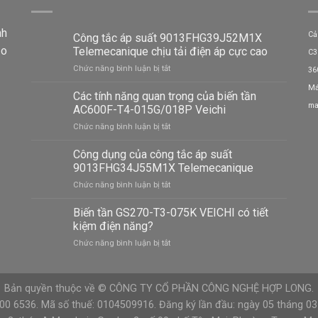
nh
Cả
Công tắc áp suất 9013FHG39J52M1X
ảo
Telemecanique chịu tải điện áp cực cao
C3
ở
Chức năng bình luận bị tắt
36
Công
Má
tắc
Các tính năng quan trọng của biến tần
áp
ma
AC600F-T4-015G/018P Veichi
suất
ở
Chức năng bình luận bị tắt
9013FHG39J52M1X
Các
Telemecanique
tính
Công dụng của công tắc áp suất
chịu
năng
tải
9013FHG34J55M1X Telemecanique
quan
điện
ở
Chức năng bình luận bị tắt
trọng
áp
Công
của
cực
dụng
Biến tần GS270-T3-075K VEICHI có tiết
biến
cao
của
tần
kiệm điện năng?
công
AC600F-
ở
Chức năng bình luận bị tắt
tắc
T4-
Biến
áp
015G/018P
tần
suất
Veichi
GS270-
9013FHG34J55M1X
Bản quyền thuộc về © CÔNG TY CỔ PHẦN CÔNG NGHỆ HỢP LONG.
T3-
Telemecanique
075K
900 6536. Mã số thuế: 0104509916. Đăng ký lần đầu: ngày 05 tháng 0
VEICHI