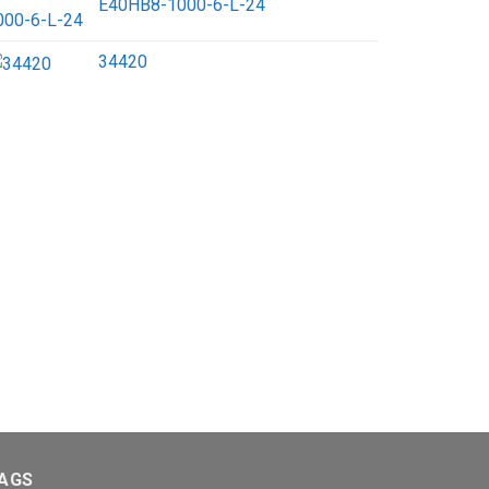
E40HB8-1000-6-L-24
34420
AGS