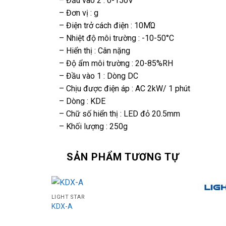
– Đầu vào 2 : 0-150V
– Đơn vị : g
– Điện trở cách điện : 10MΏ
– Nhiệt độ môi trường : -10-50°C
– Hiển thị : Cân nặng
– Độ ẩm môi trường : 20-85%RH
– Đầu vào 1 : Dòng DC
– Chịu được điện áp : AC 2kW/ 1 phút
– Dòng : KDE
– Chữ số hiển thị : LED đỏ 20.5mm
– Khối lượng : 250g
SẢN PHẨM TƯƠNG TỰ
LIGHT STAR
KDX-A