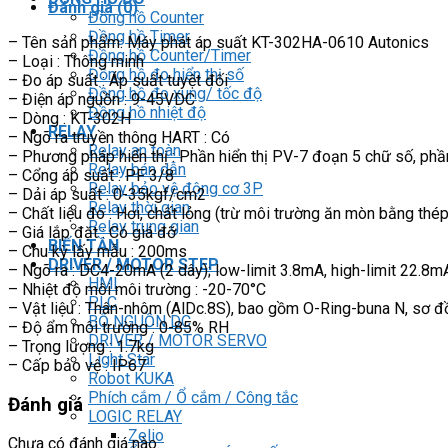
Đánh giá (0)
Đồng hồ Counter
Đồng hồ Timer
– Tên sản phẩm: Máy phát áp suất KT-302HA-0610 Autonics
Đồng hồ Counter/Timer
– Loại : Thông minh
Đồng hồ đo hiển thị số
– Đo áp suất : Áp suất tuyệt đối
Đồng hồ đo xung/ tốc độ
– Điện áp nguồn : 9-45VDC
Đồng hồ nhiệt độ
– Dòng : KT-302H
RELAY
– Ngõ ra truyền thông HART : Có
Relay an toàn
– Phương pháp hiển thị : Phần hiển thị PV-7 đoạn 5 chữ số, phầ
Relay bán dẫn
– Cổng áp suất : PF 3/8
Relay bảo vệ động cơ 3P
– Dải áp suất : 0-35kgf/cm2
Relay thời gian
– Chất liệu đo : Hơi, chất lỏng (trừ môi trường ăn mòn bằng thé
Relay trung gian
– Giá lắp đặt : Có giá đỡ
BIẾN TẦN
– Chu kỳ lấy mẫu : 200ms
DRIVER / MOTOR STEP
– Ngõ ra : DC4-20mA (2 dây); low-limit 3.8mA, high-limit 22.8m
HMI
– Nhiệt độ môi môi trường : -20-70°C
PLC
– Vật liệu : Thân-nhôm (AlDc.8S), bao gồm O-Ring-buna N, sơ đồ
BỘ NGUỒN DC
– Độ ẩm môi trường : 0-85% RH
DRIVER / MOTOR SERVO
– Trọng lượng : 1.7kg
Light Star
– Cấp bảo vệ : IP67
Robot KUKA
Phích cắm / Ổ cắm / Công tắc
Đánh giá
LOGIC RELAY
Zelio
Chưa có đánh giá nào.