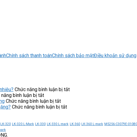
ành
Chính sách thanh toán
Chính sách bảo mật
Điều khoản sử dụng
ở
nhiêu?
Chức năng bình luận bị tắt
ở
Máy
năng bình luận bị tắt
Ứng
ở
lọc
ng
Chức năng bình luận bị tắt
dụng
NC-
ở
nước
nặng?
Chức năng bình luận bị tắt
của
4PT
Khởi
Cuckoo
khởi
NiSTRO
động
CP-
động
góp
mềm
ERPV0901U/WHVNCV
LK-320
LK-320 L-Mark
LK-330
LK-330 L-mark
LK-360
LK-360 L-mark
M5256-C3079E-010B
mềm
phần
CX300-
giá
mark
ONG.
CX300-
nâng
055-
bao