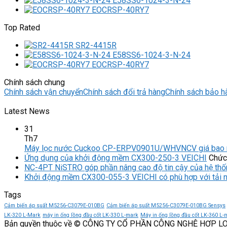
E58SS6-1024-3-N-24
EOCRSP-40RY7
Top Rated
SR2-4415R
E58SS6-1024-3-N-24
EOCRSP-40RY7
Chính sách chung
Chính sách vận chuyển
Chính sách đổi trả hàng
Chính sách bảo h
Latest News
31
Th7
Máy lọc nước Cuckoo CP-ERPV0901U/WHVNCV giá bao 
Ứng dụng của khởi động mềm CX300-250-3 VEICHI
Chức 
NC-4PT NiSTRO góp phần nâng cao độ tin cậy của hệ thố
Khởi động mềm CX300-055-3 VEICHI có phù hợp với tải 
Tags
Cảm biến áp suất M5256-C3079E-010BG
Cảm biến áp suất M5256-C3079E-010BG Sensys
LK-320 L-Mark
máy in ống lồng đầu cốt LK-330 L-mark
Máy in ống lồng đầu cốt LK-360 L-
Bản quyền thuộc về © CÔNG TY CỔ PHẦN CÔNG NGHỆ HỢP L