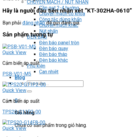
CHUYỂN MẠCH / NÚT NHẤN
Cần gạt 2-4 hướng
Hãy là người đầu tiên nhận xét “KT-302HA-0610”
Chuyển mạch có khóa
Công tắc dừng khẩn
Bạn phải
đăng nhập
để gửi đánh giá.
Chuyển mạch khác
Nút nhấn
Sản phẩm tương tự
ĐÈN BÁO
Đèn báo panel tròn
Đèn báo quay
Quick View
Đèn báo tháp
Đèn báo khác
Cảm biến áp suất
Phụ kiện
Can nhiệt
PSB-V01-M5
Blog
Tìm
kiếm:
Quick View
0
Cảm biến áp suất
TPS20-G11P2-00
Giỏ hàng
Chưa có sản phẩm trong giỏ hàng.
Quick View