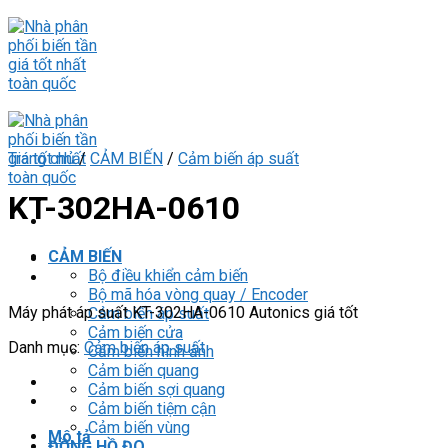
Skip
to
content
Trang chủ
/
CẢM BIẾN
/
Cảm biến áp suất
KT-302HA-0610
CẢM BIẾN
Bộ điều khiển cảm biến
Bộ mã hóa vòng quay / Encoder
Máy phát áp suất KT-302HA-0610 Autonics giá tốt
Cảm biến áp suất
Cảm biến cửa
Danh mục:
Cảm biến áp suất
Cảm biến hình ảnh
Cảm biến quang
Cảm biến sợi quang
Cảm biến tiệm cận
Cảm biến vùng
Mô tả
ĐỒNG HỒ ĐO