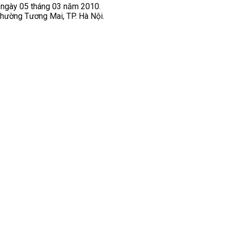
 ngày 05 tháng 03 năm 2010.
250-
cao
3
nhiêu?
Phường Tương Mai, TP. Hà Nội.
3
độ
VEICHI
VEICHI
tin
có
cậy
phù
của
hợp
hệ
với
thống
tải
nặng?