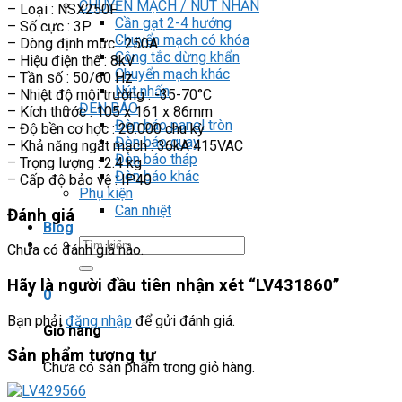
CHUYỂN MẠCH / NÚT NHẤN
– Loại : NSX250F
Cần gạt 2-4 hướng
– Số cực : 3P
Chuyển mạch có khóa
– Dòng định mức : 250A
Công tắc dừng khẩn
– Hiệu điện thế : 8kV
Chuyển mạch khác
– Tần số : 50/60 Hz
Nút nhấn
– Nhiệt độ môi trường : -35-70°C
ĐÈN BÁO
– Kích thước : 105 x 161 x 86mm
Đèn báo panel tròn
– Độ bền cơ học : 20.000 chu kỳ
Đèn báo quay
– Khả năng ngắt mạch : 36kA 415VAC
Đèn báo tháp
– Trọng lượng : 2.4 kg
Đèn báo khác
– Cấp độ bảo vệ : IP40
Phụ kiện
Can nhiệt
Đánh giá
Blog
Tìm
Chưa có đánh giá nào.
kiếm:
Hãy là người đầu tiên nhận xét “LV431860”
0
Bạn phải
đăng nhập
để gửi đánh giá.
Giỏ hàng
Sản phẩm tương tự
Chưa có sản phẩm trong giỏ hàng.