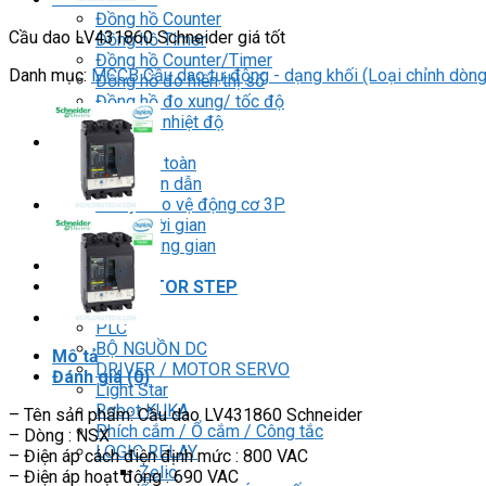
Đồng hồ Counter
Cầu dao LV431860 Schneider giá tốt
Đồng hồ Timer
Đồng hồ Counter/Timer
Danh mục:
MCCB Cầu dao tự động - dạng khối (Loại chỉnh dòng
Đồng hồ đo hiển thị số
Đồng hồ đo xung/ tốc độ
Đồng hồ nhiệt độ
RELAY
Relay an toàn
Relay bán dẫn
Relay bảo vệ động cơ 3P
Relay thời gian
Relay trung gian
BIẾN TẦN
DRIVER / MOTOR STEP
HMI
PLC
BỘ NGUỒN DC
Mô tả
DRIVER / MOTOR SERVO
Đánh giá (0)
Light Star
Robot KUKA
– Tên sản phẩm: Cầu dao LV431860 Schneider
Phích cắm / Ổ cắm / Công tắc
– Dòng : NSX
LOGIC RELAY
– Điện áp cách điện định mức : 800 VAC
Zelio
– Điện áp hoạt động : 690 VAC