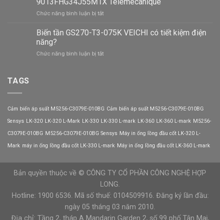
9013FHG34J55M1X Telemecanique
quan
điện
ở
Chức năng bình luận bị tắt
trọng
áp
Công
của
cực
dụng
Biến tần GS270-T3-075K VEICHI có tiết kiệm điện
biến
cao
của
tần
năng?
công
AC600F-
ở
Chức năng bình luận bị tắt
tắc
T4-
Biến
áp
015G/018P
tần
suất
Veichi
GS270-
TAGS
9013FHG34J55M1X
T3-
Telemecanique
075K
VEICHI
Cảm biến áp suất M5256-C3079E-010BG
Cảm biến áp suất M5256-C3079E-010BG
có
tiết
Sensys
LK-320
LK-320 L-Mark
LK-330
LK-330 L-mark
LK-360
LK-360 L-mark
M5256-
kiệm
C3079E-010BG
M5256-C3079E-010BG Sensys
Máy in ống lồng đầu cốt LK-320 L-
điện
năng?
Mark
máy in ống lồng đầu cốt LK-330 L-mark
Máy in ống lồng đầu cốt LK-360 L-mark
Bản quyền thuộc về © CÔNG TY CỔ PHẦN CÔNG NGHỆ HỢP
LONG.
Hotline: 1900 6536. Mã số thuế: 0104509916. Đăng ký lần đầu:
ngày 05 tháng 03 năm 2010.
Địa chỉ: Tầng 2, tháp A Mandarin Garden 2, số 99 phố Tân Mai,