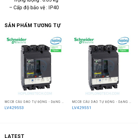
– Cấp độ bảo vệ : IP40
SẢN PHẨM TƯƠNG TỰ
MCCB CẦU DAO TỰ ĐỘNG - DẠNG KHỐI (LOẠI CHỈNH DÒNG)
MCCB CẦU DAO TỰ ĐỘNG - DẠNG KHỐI (LOẠI CHỈNH DÒNG)
LV429553
LV429551
LATEST