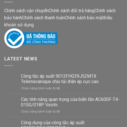
Chính sách vận chuyển
Chính sách đổi trả hàng
Chính sách
bảo hành
Chính sách thanh toán
Chính sách bảo mật
Điều
khoản sử dụng
LATEST NEWS
Công tắc áp suất 9013FHG39J52M1X
Telemecanique chịu tải điện áp cực cao
ở
Chức năng bình luận bị tắt
Công
tắc
Các tính năng quan trọng của biến tần AC600F-T4-
áp
015G/018P Veichi
suất
ở
Chức năng bình luận bị tắt
9013FHG39J52M1X
Các
Telemecanique
tính
Công dụng của công tắc áp suất
chịu
năng
tải