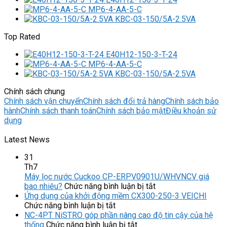
MP6-4-AA-5-C
KBC-03-150/5A-2.5VA
Top Rated
E40H12-150-3-T-24
MP6-4-AA-5-C
KBC-03-150/5A-2.5VA
Chính sách chung
Chính sách vận chuyển
Chính sách đổi trả hàng
Chính sách bảo
hành
Chính sách thanh toán
Chính sách bảo mật
Điều khoản sử
dụng
Latest News
31
Th7
Máy lọc nước Cuckoo CP-ERPV0901U/WHVNCV giá
ở
bao nhiêu?
Chức năng bình luận bị tắt
Máy
Ứng dụng của khởi động mềm CX300-250-3 VEICHI
ở
lọc
Chức năng bình luận bị tắt
Ứng
nước
NC-4PT NiSTRO góp phần nâng cao độ tin cậy của hệ
dụng
ở
Cuckoo
thống
Chức năng bình luận bị tắt