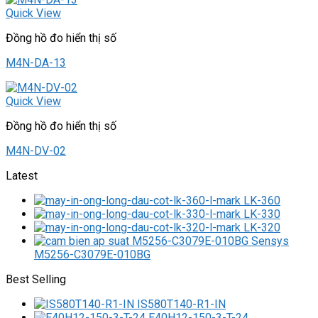
Quick View
Đồng hồ đo hiển thị số
M4N-DA-13
Quick View
Đồng hồ đo hiển thị số
M4N-DV-02
Latest
LK-360
LK-330
LK-320
M5256-C3079E-010BG
Best Selling
IS580T140-R1-IN
E40H12-150-3-T-24