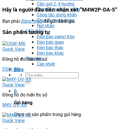
Cần gạt 2-4 hướng
Chuyển mạch có khóa
Hãy là người đầu tiên nhận xét “M4W2P-DA-5”
Công tắc dừng khẩn
Chuyển mạch khác
Bạn phải
đăng nhập
để gửi đánh giá.
Nút nhấn
ĐÈN BÁO
Sản phẩm tương tự
Đèn báo panel tròn
Đèn báo quay
Đèn báo tháp
Quick View
Đèn báo khác
Phụ kiện
Đồng hồ đo hiển thị số
Can nhiệt
D5W-MX
Blog
Tìm
kiếm:
Quick View
0
Đồng hồ đo hiển thị số
Giỏ hàng
M4Y-DV-XX
Chưa có sản phẩm trong giỏ hàng.
Quick View