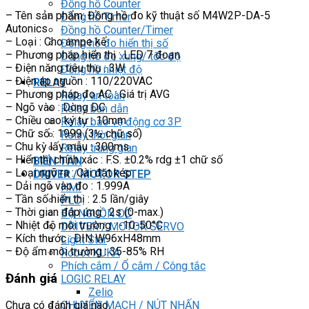
Đồng hồ Counter
– Tên sản phẩm: Đồng hồ đo kỹ thuật số M4W2P-DA-5
Đồng hồ Timer
Autonics
Đồng hồ Counter/Timer
– Loại : Cho ampe kế
Đồng hồ đo hiển thị số
– Phương pháp hiển thị : LED 7 đoạn
Đồng hồ đo xung/ tốc độ
– Điện năng tiêu thụ : 3W
Đồng hồ nhiệt độ
– Điện áp nguồn : 110/220VAC
RELAY
– Phương pháp đo AC : Giá trị AVG
Relay an toàn
– Ngõ vào : Dòng DC
Relay bán dẫn
– Chiều cao ký tự : 10mm
Relay bảo vệ động cơ 3P
– Chữ số : 1999 (3½ chữ số)
Relay thời gian
– Chu kỳ lấy mẫu : 300ms
Relay trung gian
– Hiển thị chính xác : F.S. ±0.2% rdg ±1 chữ số
BIẾN TẦN
– Loại ngõ ra : Cài đặt kép
DRIVER / MOTOR STEP
– Dải ngõ vào đo : 1.999A
HMI
– Tần số hiển thị : 2.5 lần/giây
PLC
– Thời gian đáp ứng : 2s (0-max.)
BỘ NGUỒN DC
– Nhiệt độ môi trường : -10-50°C
DRIVER / MOTOR SERVO
– Kích thước : DIN W96xH48mm
Light Star
– Độ ẩm môi trường : 35-85% RH
Robot KUKA
Phích cắm / Ổ cắm / Công tắc
Đánh giá
LOGIC RELAY
Zelio
CHUYỂN MẠCH / NÚT NHẤN
Chưa có đánh giá nào.