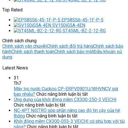
Top Rated
EP58SS6-45-1F-P-5
SV150iG5A-4EN
ST45ML-BZ-2-12-RG
Chính sách chung
Chính sách vận chuyển
Chính sách đổi trả hàng
Chính sách bảo
hành
Chính sách thanh toán
Chính sách bảo mật
Điều khoản sử
dụng
Latest News
31
Th7
Máy lọc nước Cuckoo CP-ERPV0901U/WHVNCV giá
ở
bao nhiêu?
Chức năng bình luận bị tắt
Máy
Ứng dụng của khởi động mềm CX300-250-3 VEICHI
ở
lọc
Chức năng bình luận bị tắt
Ứng
nước
NC-4PT NiSTRO góp phần nâng cao độ tin cậy của hệ
dụng
ở
Cuckoo
thống
Chức năng bình luận bị tắt
của
NC-
CP-
Khởi động mềm CX300-055-3 VEICHI có phù hợp với tải
khởi
4PT
ở
ERPV0901U/WHVN
nặng?
Chức năng bình luận bị tắt