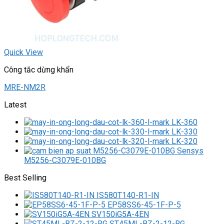
Quick View
Công tắc dừng khẩn
MRE-NM2R
Latest
LK-360
LK-330
LK-320
M5256-C3079E-010BG
Best Selling
IS580T140-R1-IN
EP58SS6-45-1F-P-5
SV150iG5A-4EN
ST45ML-BZ-2-12-RG