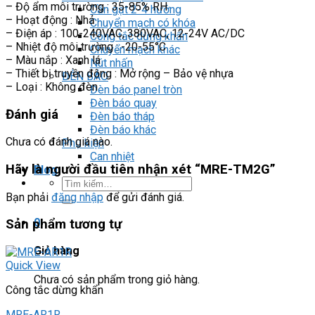
– Độ ẩm môi trường : 35-85% RH
Cần gạt 2-4 hướng
– Hoạt động : Nhả
Chuyển mạch có khóa
– Điện áp : 100-240VAC, 380VAC, 12-24V AC/DC
Công tắc dừng khẩn
– Nhiệt độ môi trường : -20-55°C
Chuyển mạch khác
– Màu nắp : Xanh lá
Nút nhấn
– Thiết bị truyền động : Mở rộng – Bảo vệ nhựa
ĐÈN BÁO
– Loại : Không đèn
Đèn báo panel tròn
Đèn báo quay
Đánh giá
Đèn báo tháp
Đèn báo khác
Chưa có đánh giá nào.
Phụ kiện
Can nhiệt
Hãy là người đầu tiên nhận xét “MRE-TM2G”
Blog
Tìm
kiếm:
Bạn phải
đăng nhập
để gửi đánh giá.
0
Sản phẩm tương tự
Giỏ hàng
Quick View
Chưa có sản phẩm trong giỏ hàng.
Công tắc dừng khẩn
MRE-AR1R