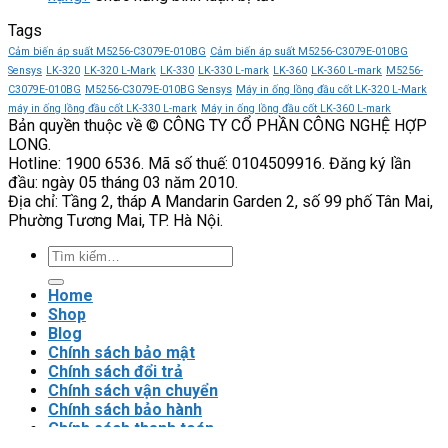
động
NiSTRO
Khởi
giá
Tags
mềm
góp
động
bao
CX300-
phần
mềm
nhiêu?
Cảm biến áp suất M5256-C3079E-010BG
Cảm biến áp suất M5256-C3079E-010BG
250-
nâng
CX300-
Sensys
LK-320
LK-320 L-Mark
LK-330
LK-330 L-mark
LK-360
LK-360 L-mark
M5256-
3
cao
055-
C3079E-010BG
M5256-C3079E-010BG Sensys
Máy in ống lồng đầu cốt LK-320 L-Mark
VEICHI
độ
3
máy in ống lồng đầu cốt LK-330 L-mark
Máy in ống lồng đầu cốt LK-360 L-mark
Bản quyền thuộc về © CÔNG TY CỔ PHẦN CÔNG NGHỆ HỢP
tin
VEICHI
LONG.
cậy
có
Hotline: 1900 6536. Mã số thuế: 0104509916. Đăng ký lần
của
phù
đầu: ngày 05 tháng 03 năm 2010.
hệ
hợp
Địa chỉ: Tầng 2, tháp A Mandarin Garden 2, số 99 phố Tân Mai,
thống
với
Phường Tương Mai, TP. Hà Nội.
tải
nặng?
Tìm
kiếm:
Home
Shop
Blog
Chính sách bảo mật
Chính sách đổi trả
Chính sách vận chuyển
Chính sách bảo hành
Chính sách thanh toán
Điều khoản sử dụng