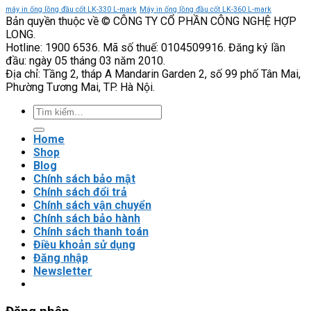
VEICHI
độ
3
máy in ống lồng đầu cốt LK-330 L-mark
Máy in ống lồng đầu cốt LK-360 L-mark
Bản quyền thuộc về © CÔNG TY CỔ PHẦN CÔNG NGHỆ HỢP
tin
VEICHI
LONG.
cậy
có
Hotline: 1900 6536. Mã số thuế: 0104509916. Đăng ký lần
của
phù
đầu: ngày 05 tháng 03 năm 2010.
hệ
hợp
Địa chỉ: Tầng 2, tháp A Mandarin Garden 2, số 99 phố Tân Mai,
thống
với
Phường Tương Mai, TP. Hà Nội.
tải
nặng?
Tìm
kiếm:
Home
Shop
Blog
Chính sách bảo mật
Chính sách đổi trả
Chính sách vận chuyển
Chính sách bảo hành
Chính sách thanh toán
Điều khoản sử dụng
Đăng nhập
Newsletter