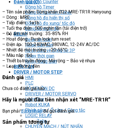
Đồng hồ Counter
Đánh giá (0)
Đồng hồ Timer
– Tên sản phẩm: Dừng khẩn Ø22 MRE-TR1R Hanyoung
Đồng hồ Counter/Timer
– Dòng : MRE
Đồng hồ đo hiển thị số
– Tiếp điểm : 1a1b
Đồng hồ đo xung/ tốc độ
– Tuổi thọ điện : 500 nghìn lần (tải điện trở)
Đồng hồ nhiệt độ
– Độ ẩm môi trường : 35-85% RH
RELAY
– Hoạt động : Push lock turn reset
Relay an toàn
– Điện áp : 100-240VAC, 380VAC, 12-24V AC/DC
Relay bán dẫn
– Nhiệt độ môi trường : -20-55°C
Relay bảo vệ động cơ 3P
– Màu nắp : Đỏ
Relay thời gian
– Thiết bị truyền động : Mở rộng – Bảo vệ nhựa
Relay trung gian
– Loại : Không đèn
BIẾN TẦN
DRIVER / MOTOR STEP
Đánh giá
HMI
PLC
BỘ NGUỒN DC
Chưa có đánh giá nào.
DRIVER / MOTOR SERVO
Light Star
Hãy là người đầu tiên nhận xét “MRE-TR1R”
Robot KUKA
Phích cắm / Ổ cắm / Công tắc
Bạn phải
đăng nhập
để gửi đánh giá.
LOGIC RELAY
Zelio
Sản phẩm tương tự
CHUYỂN MẠCH / NÚT NHẤN