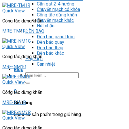
Cần gạt 2-4 hướng
Chuyển mạch có khóa
Quick View
Công tắc dừng khẩn
Chuyển mạch khác
Công tắc dừng khẩn
Nút nhấn
MRE-TM1R
ĐÈN BÁO
Đèn báo panel tròn
Đèn báo quay
Quick View
Đèn báo tháp
Đèn báo khác
Công tắc dừng khẩn
Phụ kiện
Can nhiệt
MRE-NM1G
Blog
Tìm
kiếm:
Quick View
0
Công tắc dừng khẩn
MRE-RM1R
Giỏ hàng
Chưa có sản phẩm trong giỏ hàng.
Quick View
Công tắc dừng khẩn