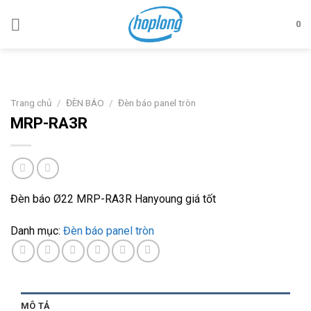
Skip
to
0
content
Trang chủ
/
ĐÈN BÁO
/
Đèn báo panel tròn
MRP-RA3R
Đèn báo Ø22 MRP-RA3R Hanyoung giá tốt
Danh mục:
Đèn báo panel tròn
MÔ TẢ