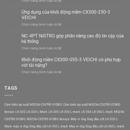
ở
Chức năng bình luận bị tắt
Máy
lọc
Ứng dụng của khởi động mềm CX300-250-3
nước
VEICHI
Cuckoo
ở
Chức năng bình luận bị tắt
CP-
Ứng
ERPV0901U/WHVNCV
dụng
NC-4PT NiSTRO góp phần nâng cao độ tin cậy của
giá
của
bao
hệ thống
khởi
nhiêu?
ở
Chức năng bình luận bị tắt
động
NC-
mềm
4PT
Khởi động mềm CX300-055-3 VEICHI có phù hợp
CX300-
NiSTRO
250-
với tải nặng?
góp
3
ở
Chức năng bình luận bị tắt
phần
VEICHI
Khởi
nâng
động
cao
mềm
TAGS
độ
CX300-
tin
055-
cậy
3
của
Cảm biến áp suất M5256-C3079E-010BG
Cảm biến áp suất M5256-C3079E-010BG
VEICHI
hệ
có
Sensys
LK-320
LK-320 L-Mark
LK-330
LK-330 L-mark
LK-360
LK-360 L-mark
M5256-
thống
phù
C3079E-010BG
M5256-C3079E-010BG Sensys
Máy in ống lồng đầu cốt LK-320 L-
hợp
với
Mark
máy in ống lồng đầu cốt LK-330 L-mark
Máy in ống lồng đầu cốt LK-360 L-mark