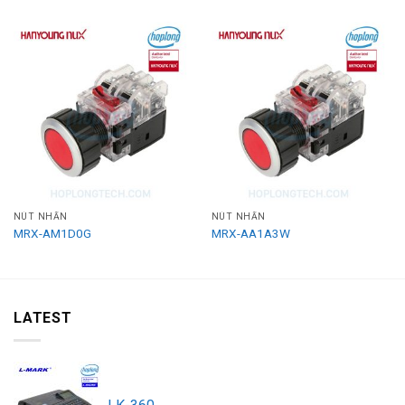
NÚT NHẤN
NÚT NHẤN
MRX-AM1D0G
MRX-AA1A3W
LATEST