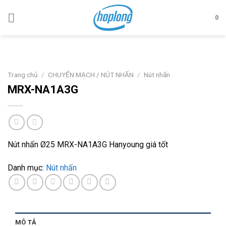
Skip
to
0
content
Trang chủ
/
CHUYỂN MẠCH / NÚT NHẤN
/
Nút nhấn
MRX-NA1A3G
Nút nhấn Ø25 MRX-NA1A3G Hanyoung giá tốt
Danh mục:
Nút nhấn
MÔ TẢ