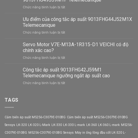
ở
Chức năng bình luận bị tắt
Kinh
nghiệm
Ưu điểm của công tắc áp suất 9013FHG44J52M1X
chọn
Telemecanique
mua
ở
Chức năng bình luận bị tắt
công
Ưu
tắc
điểm
Servo Motor V7E-M13A-1R315-D1 VEICHI có độ
áp
của
suất
chính xác cao?
công
9013FHG49J59M1P
ở
Chức năng bình luận bị tắt
tắc
Telemecanique
Servo
áp
Motor
Công tắc áp suất 9013FHG42J59M1
suất
V7E-
9013FHG44J52M1X
Telemecanique ngưỡng ngắt áp suất cao
M13A-
Telemecanique
ở
Chức năng bình luận bị tắt
1R315-
Công
D1
tắc
VEICHI
áp
TAGS
có
suất
độ
9013FHG42J59M1
chính
Telemecanique
xác
Cảm biến áp suất M5256-C3079E-010BG
Cảm biến áp suất M5256-C3079E-010BG
ngưỡng
cao?
ngắt
Sensys
LK-320
LK-320 L-Mark
LK-330
LK-330 L-mark
LK-360
LK-360 L-mark
M5256-
áp
C3079E-010BG
M5256-C3079E-010BG Sensys
Máy in ống lồng đầu cốt LK-320 L-
suất