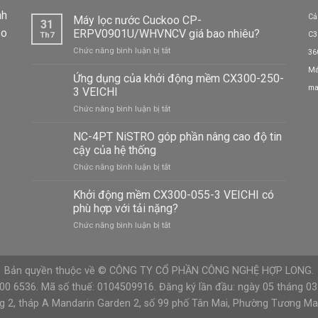
nh
Cả
Máy lọc nước Cuckoo CP-
31
ảo
ERPV0901U/WHVNCV giá bao nhiêu?
C3
Th7
ở
Chức năng bình luận bị tắt
36
Máy
Má
lọc
Ứng dụng của khởi động mềm CX300-250-
nước
ma
3 VEICHI
Cuckoo
ở
Chức năng bình luận bị tắt
CP-
Ứng
ERPV0901U/WHVNCV
dụng
NC-4PT NiSTRO góp phần nâng cao độ tin
giá
của
bao
cậy của hệ thống
khởi
nhiêu?
ở
Chức năng bình luận bị tắt
động
NC-
mềm
4PT
Khởi động mềm CX300-055-3 VEICHI có
CX300-
NiSTRO
250-
phù hợp với tải nặng?
góp
3
ở
Chức năng bình luận bị tắt
phần
VEICHI
Khởi
nâng
động
cao
mềm
độ
Bản quyền thuộc về © CÔNG TY CỔ PHẦN CÔNG NGHỆ HỢP LONG.
CX300-
tin
055-
900 6536. Mã số thuế: 0104509916. Đăng ký lần đầu: ngày 05 tháng 0
cậy
3
của
ng 2, tháp A Mandarin Garden 2, số 99 phố Tân Mai, Phường Tương Mai,
VEICHI
hệ