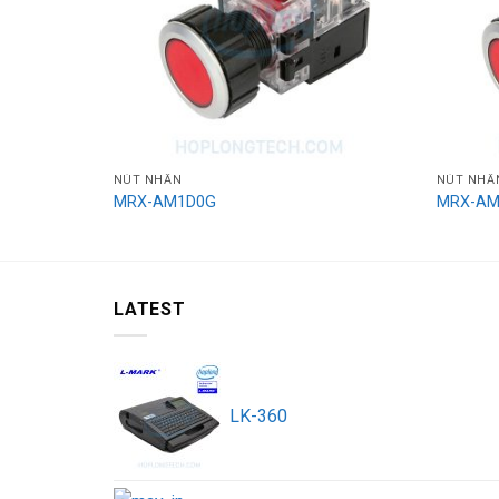
NÚT NHẤN
NÚT NHẤ
MRX-AM1D0G
MRX-AM
LATEST
LK-360