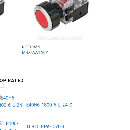
NÚT NHẤN
NÚT NHẤN
MRX-AA1A0Y
MRX-AM1A
OP RATED
E40H6-1800-6-L-24-C
TLB100-PA-C51-R