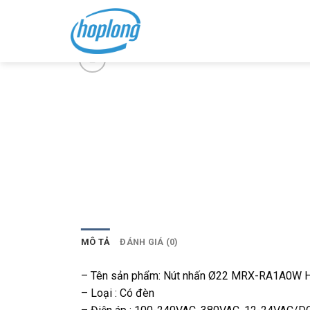
Skip
to
content
MÔ TẢ
ĐÁNH GIÁ (0)
– Tên sản phẩm: Nút nhấn Ø22 MRX-RA1A0W 
– Loại : Có đèn