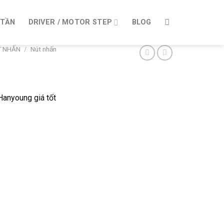
 TẦN
DRIVER / MOTOR STEP
BLOG
T NHẤN
/
Nút nhấn
nyoung giá tốt