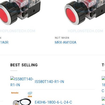
N
NÚT NHẤN
1A0R
MRX-AM1D0A
BEST SELLING
T
IS580T140-R1-IN
E40H6-1800-6-L-24-C