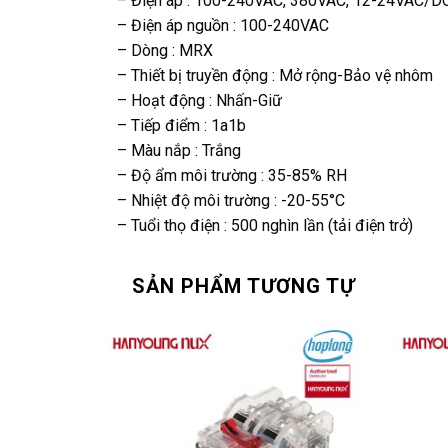
– Điện áp : 100-240VAC, 380VAC, 12-24VAC/D
– Điện áp nguồn : 100-240VAC
– Dòng : MRX
– Thiết bị truyền động : Mở rộng-Bảo vệ nhôm
– Hoạt động : Nhấn-Giữ
– Tiếp điểm : 1a1b
– Màu nắp : Trắng
– Độ ẩm môi trường : 35-85% RH
– Nhiệt độ môi trường : -20-55°C
– Tuổi thọ điện : 500 nghìn lần (tải điện trở)
SẢN PHẨM TƯƠNG TỰ