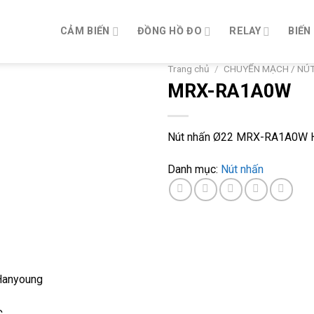
CẢM BIẾN
ĐỒNG HỒ ĐO
RELAY
BIẾN
Trang chủ
/
CHUYỂN MẠCH / NÚ
MRX-RA1A0W
Nút nhấn Ø22 MRX-RA1A0W Ha
Danh mục:
Nút nhấn
Hanyoung