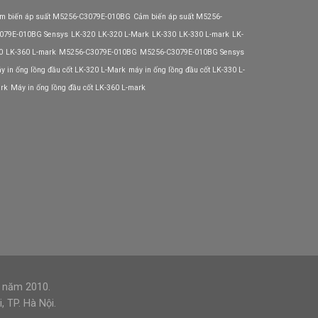
m biến áp suất M5256-C3079E-010BG
Cảm biến áp suất M5256-
079E-010BG Sensys
LK-320
LK-320 L-Mark
LK-330
LK-330 L-mark
LK-
0
LK-360 L-mark
M5256-C3079E-010BG
M5256-C3079E-010BG Sensys
y in ống lồng đầu cốt LK-320 L-Mark
máy in ống lồng đầu cốt LK-330 L-
rk
Máy in ống lồng đầu cốt LK-360 L-mark
3 năm 2010.
 TP. Hà Nội.