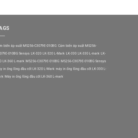
AGS
m biến áp suất M5256-C3079E-010BG
Cảm biến áp suất M5256-
079E-010BG Sensys
LK-320
LK-320 L-Mark
LK-330
LK-330 L-mark
LK-
0
LK-360 L-mark
M5256-C3079E-010BG
M5256-C3079E-010BG Sensys
y in ống lồng đầu cốt LK-320 L-Mark
máy in ống lồng đầu cốt LK-330 L-
rk
Máy in ống lồng đầu cốt LK-360 L-mark