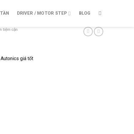
 TẦN
DRIVER / MOTOR STEP
BLOG
n tiệm cận
utonics giá tốt