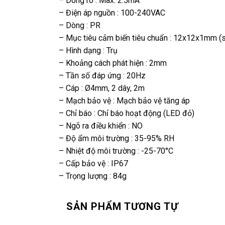
– Dòng rò : Max. 2.5mA
– Điện áp nguồn : 100-240VAC
– Dòng : PR
– Mục tiêu cảm biến tiêu chuẩn : 12x12x1mm (s
– Hình dạng : Trụ
– Khoảng cách phát hiện : 2mm
– Tần số đáp ứng : 20Hz
– Cáp : Ø4mm, 2 dây, 2m
– Mạch bảo vệ : Mạch bảo vệ tăng áp
– Chỉ báo : Chỉ báo hoạt động (LED đỏ)
– Ngõ ra điều khiển : NO
– Độ ẩm môi trường : 35-95% RH
– Nhiệt độ môi trường : -25-70°C
– Cấp bảo vệ : IP67
– Trọng lượng : 84g
SẢN PHẨM TƯƠNG TỰ