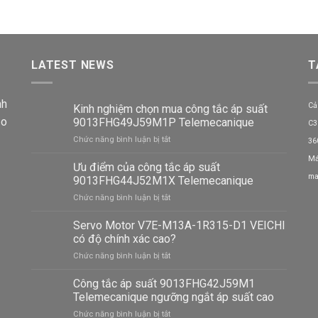
LATEST NEWS
T
nh
Cả
Kinh nghiệm chọn mua công tắc áp suất
ảo
9013FHG49J59M1P Telemecanique
C3
ở
Chức năng bình luận bị tắt
36
Kinh
Má
nghiệm
Ưu điểm của công tắc áp suất
chọn
ma
9013FHG44J52M1X Telemecanique
mua
ở
Chức năng bình luận bị tắt
công
Ưu
tắc
điểm
Servo Motor V7E-M13A-1R315-D1 VEICHI
áp
của
suất
có độ chính xác cao?
công
9013FHG49J59M1P
ở
Chức năng bình luận bị tắt
tắc
Telemecanique
Servo
áp
Motor
Công tắc áp suất 9013FHG42J59M1
suất
V7E-
9013FHG44J52M1X
Telemecanique ngưỡng ngắt áp suất cao
M13A-
Telemecanique
ở
Chức năng bình luận bị tắt
1R315-