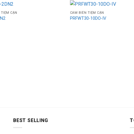
 TIỆM CẬN
CẢM BIẾN TIỆM CẬN
DN2
PRFWT30-10DO-IV
BEST SELLING
T