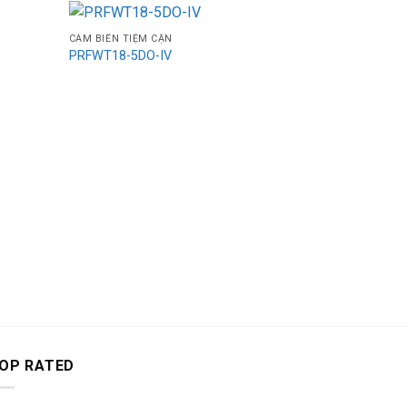
CẢM BIẾN TIỆM CẬN
PRFWT18-5DO-IV
CẢM BIẾN TIỆ
PR12-2AC
OP RATED