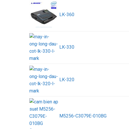
LK-360
LK-330
LK-320
M5256-C3079E-010BG