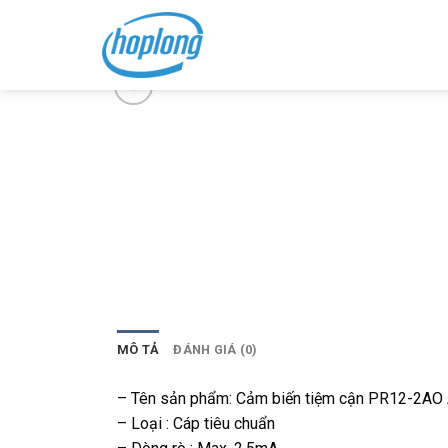
Skip
to
content
MÔ TẢ
ĐÁNH GIÁ (0)
– Tên sản phẩm: Cảm biến tiệm cận PR12-2AO 
– Loại : Cáp tiêu chuẩn