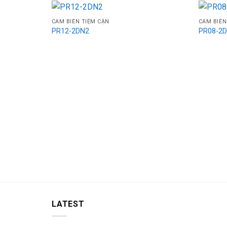
CẢM BIẾN TIỆM CẬN
CẢM BIẾN
PR12-2DN2
PR08-2
LATEST