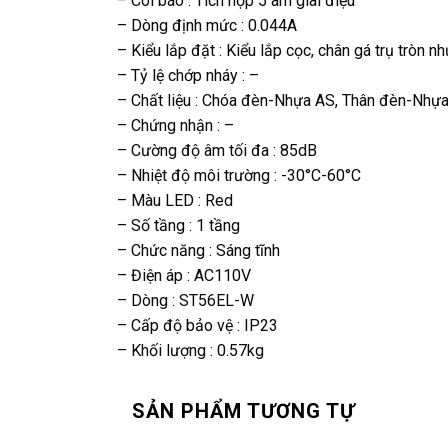
– Còi báo : Tích hợp 5 âm giai điệu
– Dòng định mức : 0.044A
– Kiểu lắp đặt : Kiểu lắp cọc, chân gá trụ tròn n
– Tỷ lệ chớp nháy : –
– Chất liệu : Chóa đèn-Nhựa AS, Thân đèn-Nh
– Chứng nhận : –
– Cường độ âm tối đa : 85dB
– Nhiệt độ môi trường : -30°C-60°C
– Màu LED : Red
– Số tầng : 1 tầng
– Chức năng : Sáng tĩnh
– Điện áp : AC110V
– Dòng : ST56EL-W
– Cấp độ bảo vệ : IP23
– Khối lượng : 0.57kg
SẢN PHẨM TƯƠNG TỰ