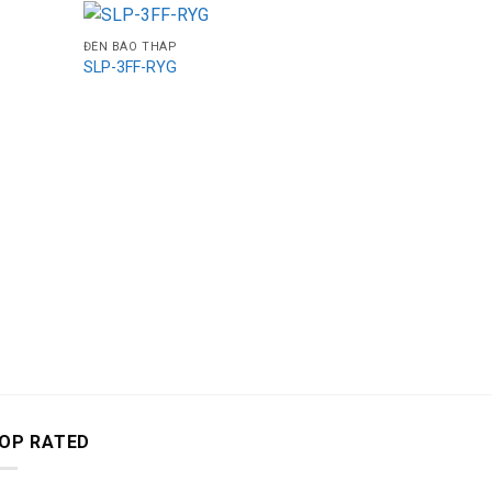
ĐÈN BÁO THÁP
SLP-3FF-RYG
ĐÈN BÁO THÁ
SLGF-220-R
OP RATED