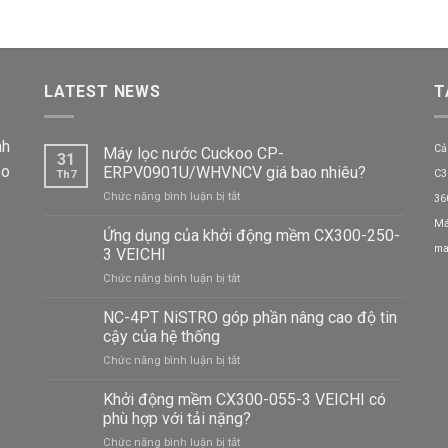
LATEST NEWS
T
nh
Cả
Máy lọc nước Cuckoo CP-
31
ảo
ERPV0901U/WHVNCV giá bao nhiêu?
C3
Th7
ở
Chức năng bình luận bị tắt
36
Máy
Má
lọc
Ứng dụng của khởi động mềm CX300-250-
nước
ma
3 VEICHI
Cuckoo
ở
Chức năng bình luận bị tắt
CP-
Ứng
ERPV0901U/WHVNCV
dụng
NC-4PT NiSTRO góp phần nâng cao độ tin
giá
của
bao
cậy của hệ thống
khởi
nhiêu?
ở
Chức năng bình luận bị tắt
động
NC-
mềm
4PT
Khởi động mềm CX300-055-3 VEICHI có
CX300-
NiSTRO
250-
phù hợp với tải nặng?
góp
3
ở
Chức năng bình luận bị tắt
phần
VEICHI