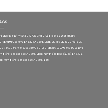
AGS
m biến áp suất M5256-C3079E-010BG
Cảm biến áp suất M5256-
079E-010BG Sensys
LK-320
LK-320 L-Mark
LK-330
LK-330 L-mark
LK-
0
LK-360 L-mark
M5256-C3079E-010BG
M5256-C3079E-010BG Sensys
y in ống lồng đầu cốt LK-320 L-Mark
máy in ống lồng đầu cốt LK-330 L-
rk
Máy in ống lồng đầu cốt LK-360 L-mark