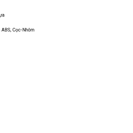
hựa
ựa ABS, Cọc-Nhôm