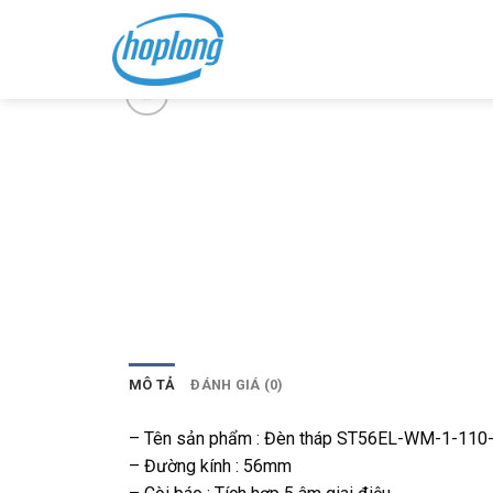
Skip
to
content
MÔ TẢ
ĐÁNH GIÁ (0)
– Tên sản phẩm : Đèn tháp ST56EL-WM-1-110-
– Đường kính : 56mm