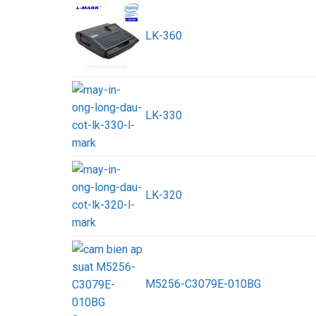
LK-360
LK-330
LK-320
M5256-C3079E-010BG