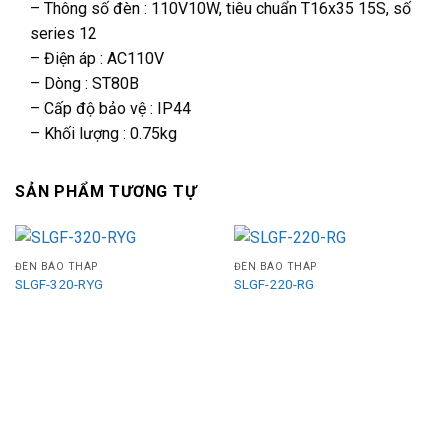
– Thông số đèn : 110V10W, tiêu chuẩn T16x35 15S, số
series 12
– Điện áp : AC110V
– Dòng : ST80B
– Cấp độ bảo vệ : IP44
– Khối lượng : 0.75kg
SẢN PHẨM TƯƠNG TỰ
ĐÈN BÁO THÁP
ĐÈN BÁO THÁP
SLGF-320-RYG
SLGF-220-RG