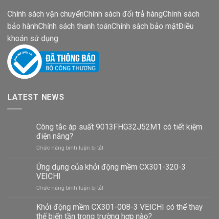
Chính sách vận chuyển
Chính sách đổi trả hàng
Chính sách
bảo hành
Chính sách thanh toán
Chính sách bảo mật
Điều
khoản sử dụng
LATEST NEWS
Công tắc áp suất 9013FHG32J52M1 có tiết kiệm
điện năng?
ở
Chức năng bình luận bị tắt
Công
tắc
Ứng dụng của khởi động mềm CX301-320-3
áp
VEICHI
suất
ở
Chức năng bình luận bị tắt
9013FHG32J52M1
Ứng
có
dụng
Khởi động mềm CX301-008-3 VEICHI có thể thay
tiết
của
kiệm
thế biến tần trong trường hợp nào?