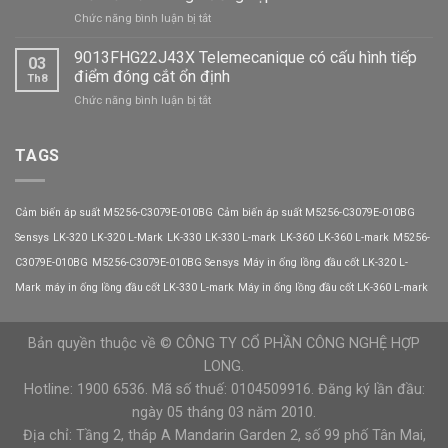
khởi
điện
ở
Chức năng bình luận bị tắt
động
năng?
Khởi
mềm
động
9013FHG22J43X Telemecanique có cấu hình tiếp
CX301-
03
mềm
320-
điểm đóng cắt ổn định
Th8
CX301-
3
ở
Chức năng bình luận bị tắt
008-
VEICHI
9013FHG22J43X
3
Telemecanique
VEICHI
có
TAGS
có
cấu
thể
hình
thay
tiếp
thế
Cảm biến áp suất M5256-C3079E-010BG
Cảm biến áp suất M5256-C3079E-010BG
điểm
biến
đóng
Sensys
LK-320
LK-320 L-Mark
LK-330
LK-330 L-mark
LK-360
LK-360 L-mark
M5256-
tần
cắt
trong
C3079E-010BG
M5256-C3079E-010BG Sensys
Máy in ống lồng đầu cốt LK-320 L-
ổn
trường
định
Mark
máy in ống lồng đầu cốt LK-330 L-mark
Máy in ống lồng đầu cốt LK-360 L-mark
hợp
nào?
Bản quyền thuộc về © CÔNG TY CỔ PHẦN CÔNG NGHỆ HỢP
LONG.
Hotline: 1900 6536. Mã số thuế: 0104509916. Đăng ký lần đầu:
ngày 05 tháng 03 năm 2010.
Địa chỉ: Tầng 2, tháp A Mandarin Garden 2, số 99 phố Tân Mai,