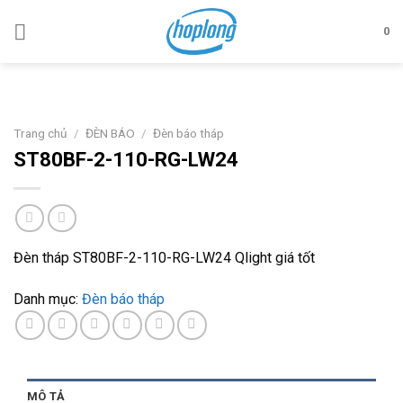
Skip
to
0
content
Trang chủ
/
ĐÈN BÁO
/
Đèn báo tháp
ST80BF-2-110-RG-LW24
Đèn tháp ST80BF-2-110-RG-LW24 Qlight giá tốt
Danh mục:
Đèn báo tháp
MÔ TẢ