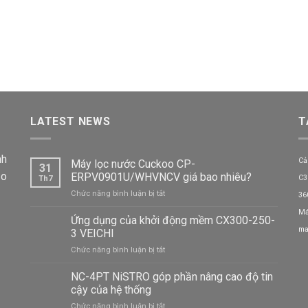
LATEST NEWS
T
nh
Cả
Máy lọc nước Cuckoo CP-
31
ảo
ERPV0901U/WHVNCV giá bao nhiêu?
C3
Th7
ở
Chức năng bình luận bị tắt
36
Máy
Má
lọc
Ứng dụng của khởi động mềm CX300-250-
nước
ma
3 VEICHI
Cuckoo
ở
Chức năng bình luận bị tắt
CP-
Ứng
ERPV0901U/WHVNCV
dụng
NC-4PT NiSTRO góp phần nâng cao độ tin
giá
của
bao
cậy của hệ thống
khởi
nhiêu?
ở
Chức năng bình luận bị tắt
động