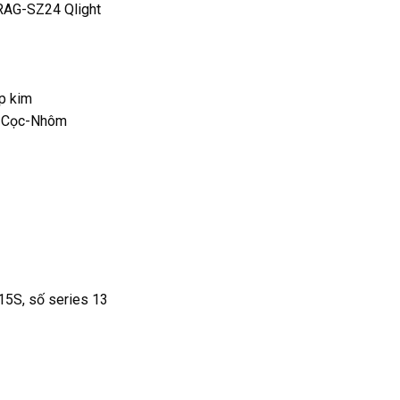
RAG-SZ24 Qlight
ợp kim
, Cọc-Nhôm
15S, số series 13