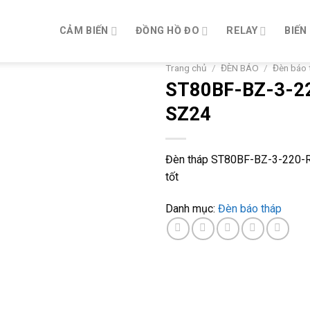
CẢM BIẾN
ĐỒNG HỒ ĐO
RELAY
BIẾN
Trang chủ
/
ĐÈN BÁO
/
Đèn báo 
ST80BF-BZ-3-2
SZ24
Đèn tháp ST80BF-BZ-3-220-R
tốt
Danh mục:
Đèn báo tháp