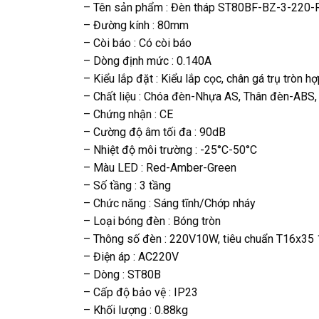
– Tên sản phẩm : Đèn tháp ST80BF-BZ-3-220-
– Đường kính : 80mm
– Còi báo : Có còi báo
– Dòng định mức : 0.140A
– Kiểu lắp đặt : Kiểu lắp cọc, chân gá trụ tròn h
– Chất liệu : Chóa đèn-Nhựa AS, Thân đèn-ABS
– Chứng nhận : CE
– Cường độ âm tối đa : 90dB
– Nhiệt độ môi trường : -25°C-50°C
– Màu LED : Red-Amber-Green
– Số tầng : 3 tầng
– Chức năng : Sáng tĩnh/Chớp nháy
– Loại bóng đèn : Bóng tròn
– Thông số đèn : 220V10W, tiêu chuẩn T16x35 
– Điện áp : AC220V
– Dòng : ST80B
– Cấp độ bảo vệ : IP23
– Khối lượng : 0.88kg