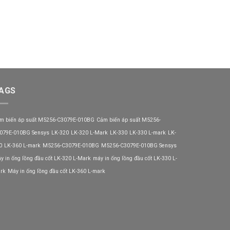
AGS
m biến áp suất M5256-C3079E-010BG
Cảm biến áp suất M5256-
079E-010BG Sensys
LK-320
LK-320 L-Mark
LK-330
LK-330 L-mark
LK-
0
LK-360 L-mark
M5256-C3079E-010BG
M5256-C3079E-010BG Sensys
y in ống lồng đầu cốt LK-320 L-Mark
máy in ống lồng đầu cốt LK-330 L-
rk
Máy in ống lồng đầu cốt LK-360 L-mark