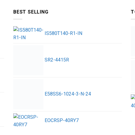
BEST SELLING
T
IS580T140-R1-IN
SR2-4415R
E58SS6-1024-3-N-24
EOCRSP-40RY7