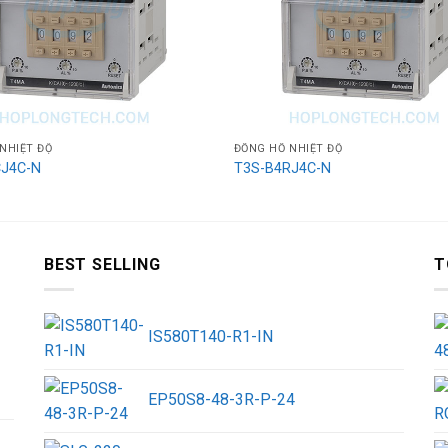
NHIỆT ĐỘ
ĐỒNG HỒ NHIỆT ĐỘ
CJ4C-N
T3S-B4RJ4C-N
BEST SELLING
T
IS580T140-R1-IN
EP50S8-48-3R-P-24