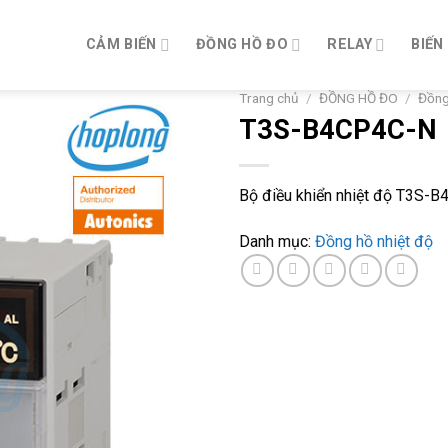
CẢM BIẾN
ĐỒNG HỒ ĐO
RELAY
BIẾN
Trang chủ
/
ĐỒNG HỒ ĐO
/
Đồng
T3S-B4CP4C-N
Bộ điều khiển nhiệt độ T3S-
Danh mục:
Đồng hồ nhiệt độ