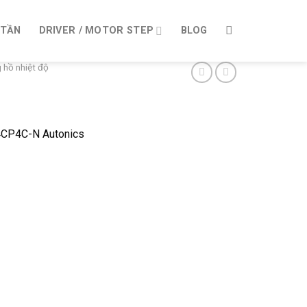
 TẦN
DRIVER / MOTOR STEP
BLOG
 hồ nhiệt độ
B4CP4C-N Autonics