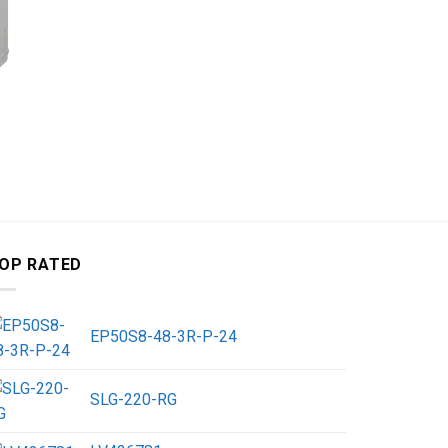
ĐỒNG HỒ NHIỆ
ND4-PPMR0
OP RATED
EP50S8-48-3R-P-24
SLG-220-RG