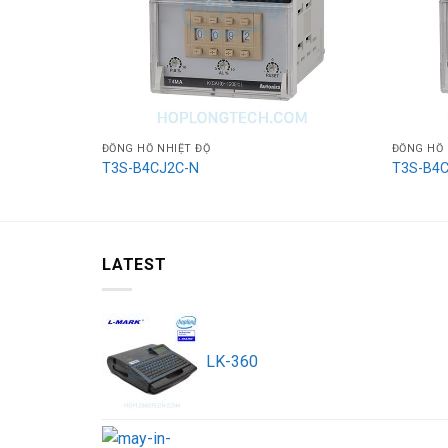
ĐỒNG HỒ NHIỆT ĐỘ
ĐỒNG HỒ 
T3S-B4CJ2C-N
T3S-B4
LATEST
LK-360