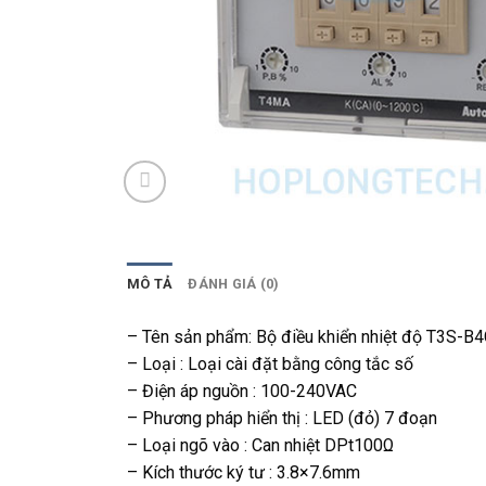
MÔ TẢ
ĐÁNH GIÁ (0)
– Tên sản phẩm: Bộ điều khiển nhiệt độ T3S-B
– Loại : Loại cài đặt bằng công tắc số
– Điện áp nguồn : 100-240VAC
– Phương pháp hiển thị : LED (đỏ) 7 đoạn
– Loại ngõ vào : Can nhiệt DPt100Ω
– Kích thước ký tư : 3.8×7.6mm